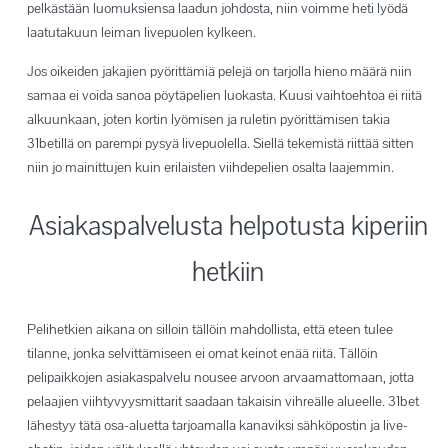
pelkästään luomuksiensa laadun johdosta, niin voimme heti lyödä
laatutakuun leiman livepuolen kylkeen.
Jos oikeiden jakajien pyörittämiä pelejä on tarjolla hieno määrä niin
samaa ei voida sanoa pöytäpelien luokasta. Kuusi vaihtoehtoa ei riitä
alkuunkaan, joten kortin lyömisen ja ruletin pyörittämisen takia
31betillä on parempi pysyä livepuolella. Siellä tekemistä riittää sitten
niin jo mainittujen kuin erilaisten viihdepelien osalta laajemmin.
Asiakaspalvelusta helpotusta kiperiin
hetkiin
Pelihetkien aikana on silloin tällöin mahdollista, että eteen tulee
tilanne, jonka selvittämiseen ei omat keinot enää riitä. Tällöin
pelipaikkojen asiakaspalvelu nousee arvoon arvaamattomaan, jotta
pelaajien viihtyvyysmittarit saadaan takaisin vihreälle alueelle. 31bet
lähestyy tätä osa-aluetta tarjoamalla kanaviksi sähköpostin ja live-