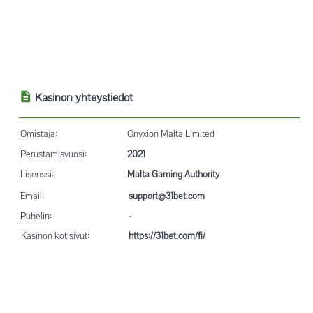
Kasinon yhteystiedot
Omistaja:
Onyxion Malta Limited
Perustamisvuosi:
2021
Lisenssi:
Malta Gaming Authority
Email:
support@31bet.com
Puhelin:
-
Kasinon kotisivut:
https://31bet.com/fi/