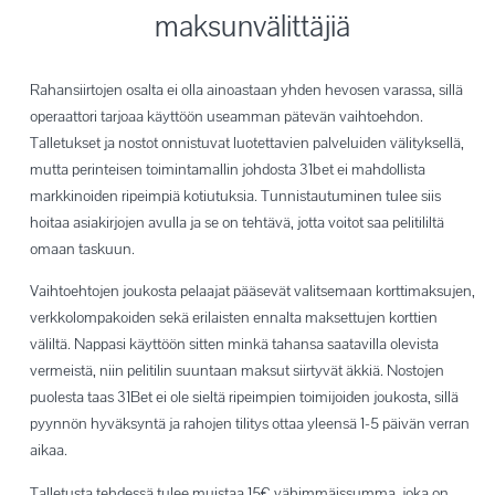
maksunvälittäjiä
Rahansiirtojen osalta ei olla ainoastaan yhden hevosen varassa, sillä
operaattori tarjoaa käyttöön useamman pätevän vaihtoehdon.
Talletukset ja nostot onnistuvat luotettavien palveluiden välityksellä,
mutta perinteisen toimintamallin johdosta 31bet ei mahdollista
markkinoiden ripeimpiä kotiutuksia. Tunnistautuminen tulee siis
hoitaa asiakirjojen avulla ja se on tehtävä, jotta voitot saa pelitililtä
omaan taskuun.
Vaihtoehtojen joukosta pelaajat pääsevät valitsemaan korttimaksujen,
verkkolompakoiden sekä erilaisten ennalta maksettujen korttien
väliltä. Nappasi käyttöön sitten minkä tahansa saatavilla olevista
vermeistä, niin pelitilin suuntaan maksut siirtyvät äkkiä. Nostojen
puolesta taas 31Bet ei ole sieltä ripeimpien toimijoiden joukosta, sillä
pyynnön hyväksyntä ja rahojen tilitys ottaa yleensä 1-5 päivän verran
aikaa.
Talletusta tehdessä tulee muistaa 15€ vähimmäissumma, joka on