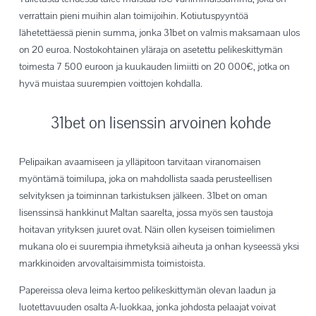
verrattain pieni muihin alan toimijoihin. Kotiutuspyyntöä
lähetettäessä pienin summa, jonka 31bet on valmis maksamaan ulos
on 20 euroa. Nostokohtainen yläraja on asetettu pelikeskittymän
toimesta 7 500 euroon ja kuukauden limiitti on 20 000€, jotka on
hyvä muistaa suurempien voittojen kohdalla.
31bet on lisenssin arvoinen kohde
Pelipaikan avaamiseen ja ylläpitoon tarvitaan viranomaisen
myöntämä toimilupa, joka on mahdollista saada perusteellisen
selvityksen ja toiminnan tarkistuksen jälkeen. 31bet on oman
lisenssinsä hankkinut Maltan saarelta, jossa myös sen taustoja
hoitavan yrityksen juuret ovat. Näin ollen kyseisen toimielimen
mukana olo ei suurempia ihmetyksiä aiheuta ja onhan kyseessä yksi
markkinoiden arvovaltaisimmista toimistoista.
Papereissa oleva leima kertoo pelikeskittymän olevan laadun ja
luotettavuuden osalta A-luokkaa, jonka johdosta pelaajat voivat