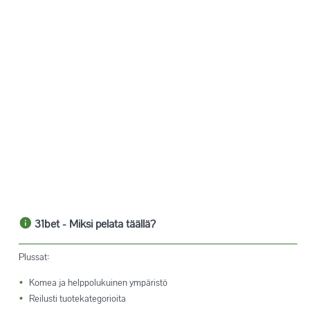
31bet
- Miksi pelata täällä?
Plussat:
Komea ja helppolukuinen ympäristö
Reilusti tuotekategorioita