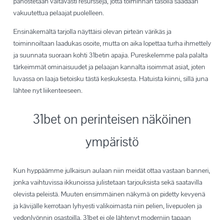
panostetaan valtavasti resursseja, jotta toiminnan tasolla saadaan
vakuutettua pelaajat puolelleen.
Ensinäkemältä tarjolla näyttäisi olevan pirteän värikäs ja
toiminnoiltaan laadukas osoite, mutta on aika lopettaa turha ihmettely
ja suunnata suoraan kohti 31betin apajia. Pureskelemme pala palalta
tärkeimmät ominaisuudet ja pelaajan kannalta isoimmat asiat, joten
luvassa on laaja tietoisku tästä keskuksesta. Hatuista kiinni, sillä juna
lähtee nyt liikenteeseen.
31bet on perinteisen näköinen
ympäristö
Kun hyppäämme julkaisun aulaan niin meidät ottaa vastaan banneri,
jonka vaihtuvissa ikkunoissa julistetaan tarjouksista sekä saatavilla
olevista peleistä. Muuten ensimmäinen näkymä on pidetty kevyenä
ja kävijälle kerrotaan lyhyesti valikoimasta niin pelien, livepuolen ja
vedonlyönnin osastoilla. 31bet ei ole lähtenyt moderniin tapaan