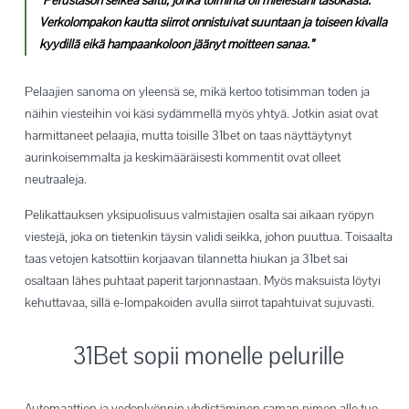
“Perustason selkeä saitti, jonka toiminta oli mielestäni tasokasta.
Verkolompakon kautta siirrot onnistuivat suuntaan ja toiseen kivalla
kyydillä eikä hampaankoloon jäänyt moitteen sanaa.”
Pelaajien sanoma on yleensä se, mikä kertoo totisimman toden ja
näihin viesteihin voi käsi sydämmellä myös yhtyä. Jotkin asiat ovat
harmittaneet pelaajia, mutta toisille 31bet on taas näyttäytynyt
aurinkoisemmalta ja keskimääräisesti kommentit ovat olleet
neutraaleja.
Pelikattauksen yksipuolisuus valmistajien osalta sai aikaan ryöpyn
viestejä, joka on tietenkin täysin validi seikka, johon puuttua. Toisaalta
taas vetojen katsottiin korjaavan tilannetta hiukan ja 31bet sai
osaltaan lähes puhtaat paperit tarjonnastaan. Myös maksuista löytyi
kehuttavaa, sillä e-lompakoiden avulla siirrot tapahtuivat sujuvasti.
31Bet sopii monelle pelurille
Automaattien ja vedonlyönnin yhdistäminen saman nimen alle tuo