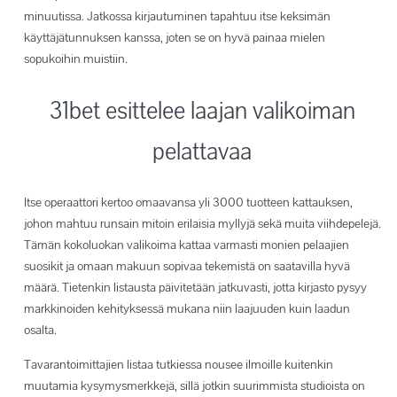
minuutissa. Jatkossa kirjautuminen tapahtuu itse keksimän
käyttäjätunnuksen kanssa, joten se on hyvä painaa mielen
sopukoihin muistiin.
31bet esittelee laajan valikoiman
pelattavaa
Itse operaattori kertoo omaavansa yli 3000 tuotteen kattauksen,
johon mahtuu runsain mitoin erilaisia myllyjä sekä muita viihdepelejä.
Tämän kokoluokan valikoima kattaa varmasti monien pelaajien
suosikit ja omaan makuun sopivaa tekemistä on saatavilla hyvä
määrä. Tietenkin listausta päivitetään jatkuvasti, jotta kirjasto pysyy
markkinoiden kehityksessä mukana niin laajuuden kuin laadun
osalta.
Tavarantoimittajien listaa tutkiessa nousee ilmoille kuitenkin
muutamia kysymysmerkkejä, sillä jotkin suurimmista studioista on