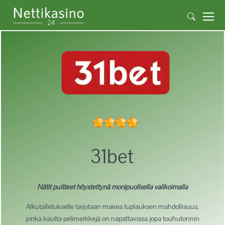
31bet
Nätit puitteet höystettynä monipuolisella valikoimalla
Alkutalletukselle tarjotaan mairea tuplauksen mahdollisuus,
jonka kautta pelimerkkejä on napattavissa jopa touhutonnin