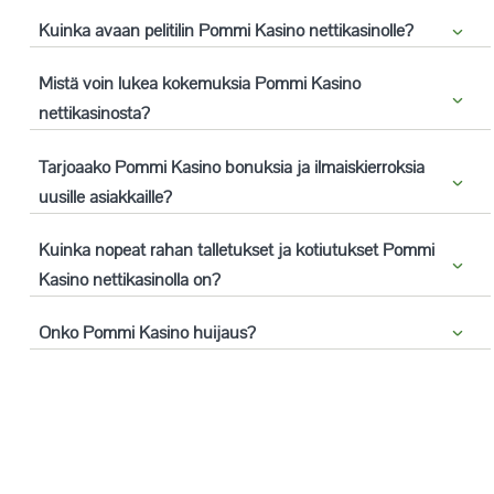
Kuinka avaan pelitilin
Pommi Kasino
nettikasinolle?
Mistä voin lukea kokemuksia
Pommi Kasino
nettikasinosta?
Tarjoaako
Pommi Kasino
bonuksia ja ilmaiskierroksia
uusille asiakkaille?
Kuinka nopeat rahan talletukset ja kotiutukset
Pommi
Kasino
nettikasinolla on?
Onko
Pommi Kasino
huijaus?