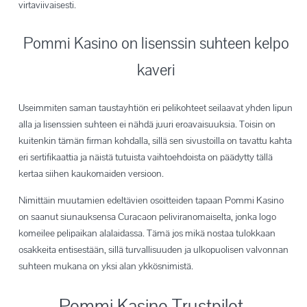
virtaviivaisesti.
Pommi Kasino on lisenssin suhteen kelpo
kaveri
Useimmiten saman taustayhtiön eri pelikohteet seilaavat yhden lipun
alla ja lisenssien suhteen ei nähdä juuri eroavaisuuksia. Toisin on
kuitenkin tämän firman kohdalla, sillä sen sivustoilla on tavattu kahta
eri sertifikaattia ja näistä tutuista vaihtoehdoista on päädytty tällä
kertaa siihen kaukomaiden versioon.
Nimittäin muutamien edeltävien osoitteiden tapaan Pommi Kasino
on saanut siunauksensa Curacaon peliviranomaiselta, jonka logo
komeilee pelipaikan alalaidassa. Tämä jos mikä nostaa tulokkaan
osakkeita entisestään, sillä turvallisuuden ja ulkopuolisen valvonnan
suhteen mukana on yksi alan ykkösnimistä.
Pommi Kasino Trustpilot -