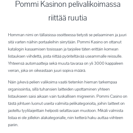
Pommi Kasinon pelivalikoimassa
riittää ruutia
Homman nimi on tällaisissa osoitteessa tietysti se pelaaminen ja juuri
sitä varten näihin portaaleihin siirrytään. Pommi Kasino on ottanut
katalogin kasaamisen tosissaan ja tarjoilee täten erittäin komean
listauksen viihdettä, josta riittää pyöriteltävää useammalle reissulle.
Yhteensä automaatteja sekä muuta tavaraa on yli 3000 kappaleen
verran, joka on oikeastaan juuri sopiva määrä.
Näin jykevä pelien valikoima vaatii tietenkin hieman tarkempaa
organisointia, sillä tuhansien laitteiden upottaminen yhteen
listaukseen saisi aikaan vain tuskallisen migreenin. Pommi Casino on
tästä johtuen luonut useita valmiita pelikategorioita, joihin laitteet on
jaoteltu tyylilaijeittain helposti selattavaan muotoon. Mikäli valmista
listaa ei ole jollekin alakategorialle, niin ketterä haku auttaa viihteen
pariin.