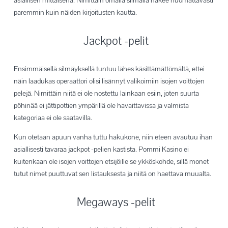
asiallisen mittaisena. Nimittäin omalla silmällä näkee huomattavasti
paremmin kuin näiden kirjoitusten kautta.
Jackpot -pelit
Ensimmäisellä silmäyksellä tuntuu lähes käsittämättömältä, ettei
näin laadukas operaattori olisi lisännyt valikoimiin isojen voittojen
pelejä. Nimittäin niitä ei ole nostettu lainkaan esiin, joten suurta
pöhinää ei jättipottien ympärillä ole havaittavissa ja valmista
kategoriaa ei ole saatavilla.
Kun otetaan apuun vanha tuttu hakukone, niin eteen avautuu ihan
asiallisesti tavaraa jackpot -pelien kastista. Pommi Kasino ei
kuitenkaan ole isojen voittojen etsijöille se ykköskohde, sillä monet
tutut nimet puuttuvat sen listauksesta ja niitä on haettava muualta.
Megaways -pelit