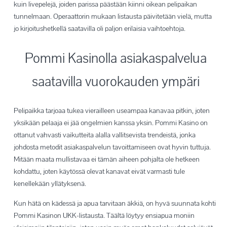
kuin livepelejä, joiden parissa päästään kiinni oikean pelipaikan
tunnelmaan. Operaattorin mukaan listausta päivitetään vielä, mutta
jo kirjoitushetkellä saatavilla oli paljon erilaisia vaihtoehtoja.
Pommi Kasinolla asiakaspalvelua
saatavilla vuorokauden ympäri
Pelipaikka tarjoaa tukea vierailleen useampaa kanavaa pitkin, joten
yksikään pelaaja ei jää ongelmien kanssa yksin. Pommi Kasino on
ottanut vahvasti vaikutteita alalla vallitsevista trendeistä, jonka
johdosta metodit asiakaspalvelun tavoittamiseen ovat hyvin tuttuja.
Mitään maata mullistavaa ei tämän aiheen pohjalta ole hetkeen
kohdattu, joten käytössä olevat kanavat eivät varmasti tule
kenellekään yllätyksenä.
Kun hätä on kädessä ja apua tarvitaan äkkiä, on hyvä suunnata kohti
Pommi Kasinon UKK-listausta. Täältä löytyy ensiapua moniin