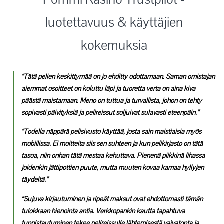
luotettavuus & käyttäjien
kokemuksia
“Tätä pelien keskittymää on jo ehditty odottamaan. Saman omistajan
aiemmat osoitteet on koluttu läpi ja tuoretta verta on aina kiva
päästä maistamaan. Meno on tuttua ja turvallista, johon on tehty
sopivasti päivityksiä ja pelireissut soljuivat sulavasti eteenpäin.”
“Todella näppärä pelisivusto käyttää, josta sain maistiaisia myös
mobiilissa. Ei moitteita siis sen suhteen ja kun pelikirjasto on tätä
tasoa, niin onhan tätä mestaa kehuttava. Pienenä piikkinä lihassa
joidenkin jättipottien puute, mutta muuten kovaa kamaa hyllyjen
täydeltä.”
“Sujuva kirjautuminen ja ripeät maksut ovat ehdottomasti tämän
tulokkaan hienointa antia. Verkkopankin kautta tapahtuva
tunnistautuminen tekee pelireissulle lähtemisestä vaivatonta ja