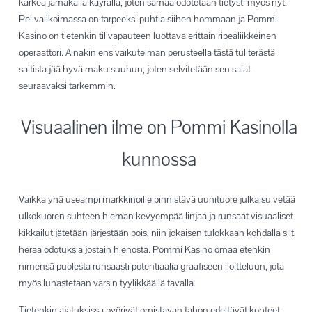
kärkeä jämäkällä käyrällä, joten samaa odotetaan tietysti myös nyt.
Pelivalikoimassa on tarpeeksi puhtia siihen hommaan ja Pommi
Kasino on tietenkin tilivapauteen luottava erittäin ripeäliikkeinen
operaattori. Ainakin ensivaikutelman perusteella tästä tuliterästä
saitista jää hyvä maku suuhun, joten selvitetään sen salat
seuraavaksi tarkemmin.
Visuaalinen ilme on Pommi Kasinolla
kunnossa
Vaikka yhä useampi markkinoille pinnistävä uunituore julkaisu vetää
ulkokuoren suhteen hieman kevyempää linjaa ja runsaat visuaaliset
kikkailut jätetään järjestään pois, niin jokaisen tulokkaan kohdalla silti
herää odotuksia jostain hienosta. Pommi Kasino omaa etenkin
nimensä puolesta runsaasti potentiaalia graafiseen iloitteluun, jota
myös lunastetaan varsin tyylikkäällä tavalla.
Tietenkin ajatuksissa pyörivät omistavan tahon edeltävät kohteet,