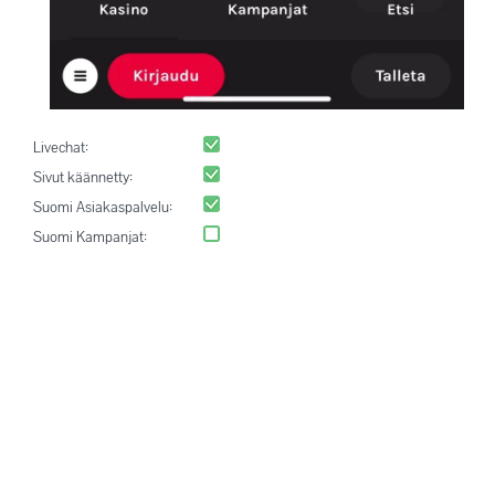
Livechat:
Sivut käännetty:
Suomi Asiakaspalvelu:
Suomi Kampanjat: