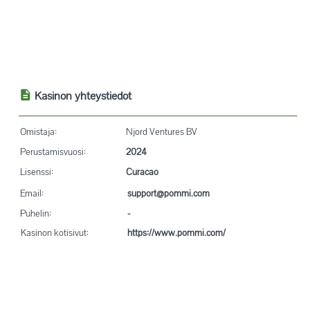
Kasinon yhteystiedot
Omistaja:
Njord Ventures BV
Perustamisvuosi:
2024
Lisenssi:
Curacao
Email:
support@pommi.com
Puhelin:
-
Kasinon kotisivut:
https://www.pommi.com/