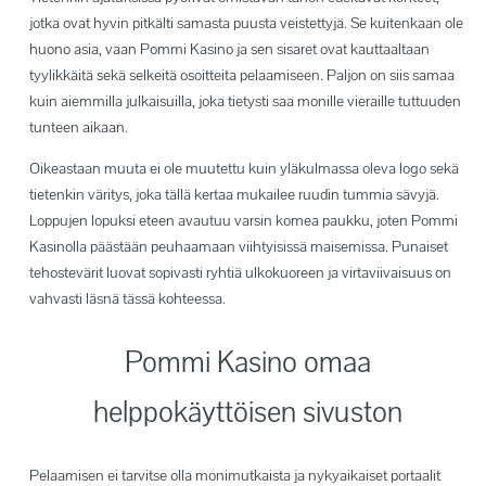
jotka ovat hyvin pitkälti samasta puusta veistettyjä. Se kuitenkaan ole
huono asia, vaan Pommi Kasino ja sen sisaret ovat kauttaaltaan
tyylikkäitä sekä selkeitä osoitteita pelaamiseen. Paljon on siis samaa
kuin aiemmilla julkaisuilla, joka tietysti saa monille vieraille tuttuuden
tunteen aikaan.
Oikeastaan muuta ei ole muutettu kuin yläkulmassa oleva logo sekä
tietenkin väritys, joka tällä kertaa mukailee ruudin tummia sävyjä.
Loppujen lopuksi eteen avautuu varsin komea paukku, joten Pommi
Kasinolla päästään peuhaamaan viihtyisissä maisemissa. Punaiset
tehostevärit luovat sopivasti ryhtiä ulkokuoreen ja virtaviivaisuus on
vahvasti läsnä tässä kohteessa.
Pommi Kasino omaa
helppokäyttöisen sivuston
Pelaamisen ei tarvitse olla monimutkaista ja nykyaikaiset portaalit