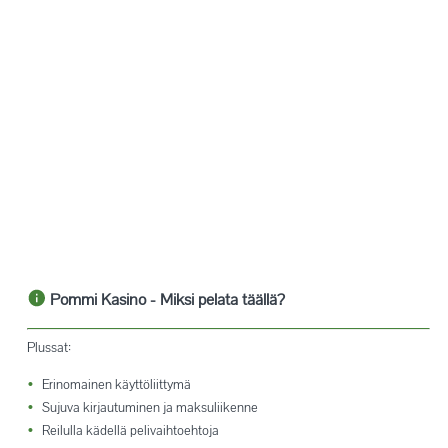
Pommi Kasino
- Miksi pelata täällä?
Plussat:
Erinomainen käyttöliittymä
Sujuva kirjautuminen ja maksuliikenne
Reilulla kädellä pelivaihtoehtoja