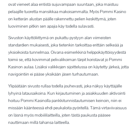
ovat vieneet alaa entistä sujuvampaan suuntaan, joka maistuu
pelaajille tuoretta mansikkaa makoisammalta. Myös Pommi Kasino
on ketterän alustan päälle rakennettu pelien keskittymä, joten
luoviminen pitkin sen apajia käy todella sulavasti.
Sivuston käyttöliittymä on pukattu pystyyn alan viimeisten
standardien mukaisesti, joka tietenkin tarkoittaa erittäin selkeää ja
yksioikoista tunnelmaa. Oivana esimerkkinä helppokäyttöisyydestä
toimii se, että kovimmat pelivalikoiman tärpit koristavat jo Pommi
Kasinon aulaa. Lisäksi valikkojen sijoittelussa on käytetty järkeä, jotta
navigointiin ei pääse yksikään jäsen turhautumaan.
Ylipäätään sivusto rullaa todella jouhevasti, joka näkyy käyttäjälle
lyhyinä latausaikoina. Kun kirjautuminen ja asiakkuuden aktivointi
hoituu Pommi Kasinolla pankkitunnistautumisen keinoin, niin ei
missään käänteessä ehdi peukaloita pyöritellä. Tämä virtaviivaisuus
on läsnä myös mobiililaitteilla, joten tästä paukusta pääsee
nauttimaan millä tahansa laitteella.