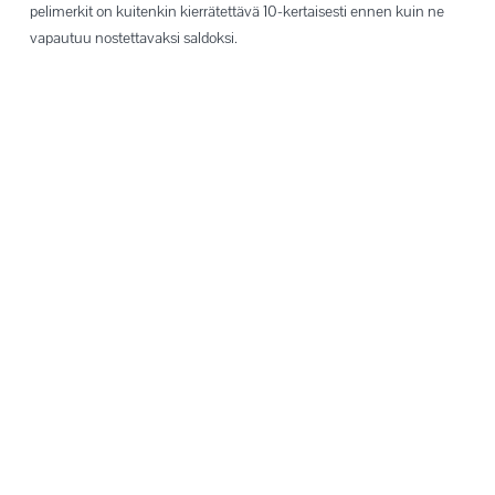
pelimerkit on kuitenkin kierrätettävä 10-kertaisesti ennen kuin ne
vapautuu nostettavaksi saldoksi.