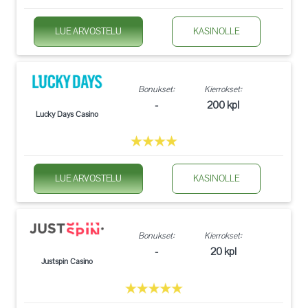
LUE ARVOSTELU
KASINOLLE
Bonukset:
Kierrokset:
-
200 kpl
Lucky Days Casino
LUE ARVOSTELU
KASINOLLE
Bonukset:
Kierrokset:
-
20 kpl
Justspin Casino