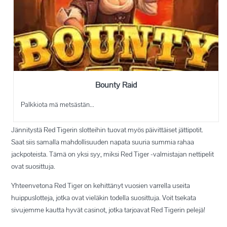
Bounty Raid
Palkkiota mä metsästän...
Jännitystä Red Tigerin slotteihin tuovat myös päivittäiset jättipotit.
Saat siis samalla mahdollisuuden napata suuria summia rahaa
jackpoteista. Tämä on yksi syy, miksi Red Tiger -valmistajan nettipelit
ovat suosittuja.
Yhteenvetona Red Tiger on kehittänyt vuosien varrella useita
huippuslotteja, jotka ovat vieläkin todella suosittuja. Voit tsekata
sivujemme kautta hyvät casinot, jotka tarjoavat Red Tigerin pelejä!