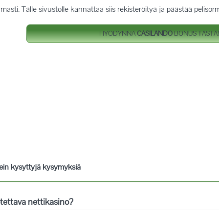
masti. Tälle sivustolle kannattaa siis rekisteröityä ja päästää pelisorm
HYÖDYNNÄ
CASILANDO
BONUS TÄSTÄ!
in kysyttyjä kysymyksiä
tettava nettikasino?