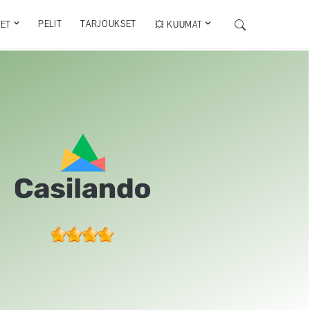
PELIT
TARJOUKSET
SET
💥 KUUMAT