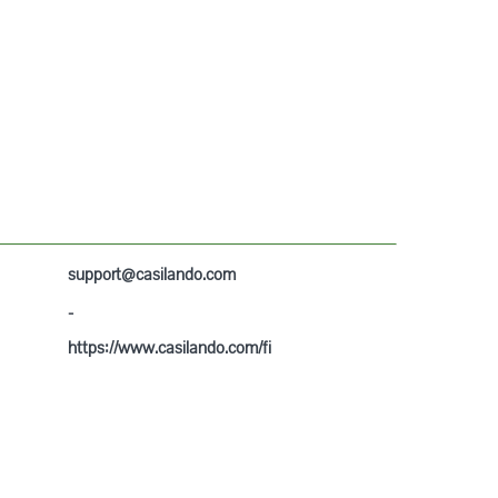
support@casilando.com
-
https://www.casilando.com/fi