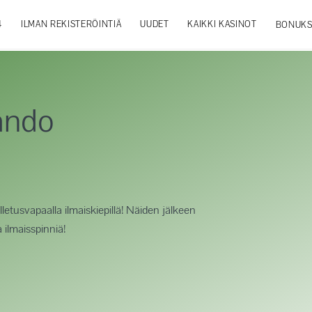
4
ILMAN REKISTERÖINTIÄ
UUDET
KAIKKI KASINOT
BONUK
ando
lletusvapaalla ilmaiskiepillä! Näiden jälkeen
ilmaisspinniä!