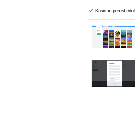
Kasinon perustiedo