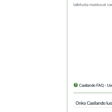
talletusta maistuvat var
Casilando
FAQ - Use
Onko
Casilando
luo