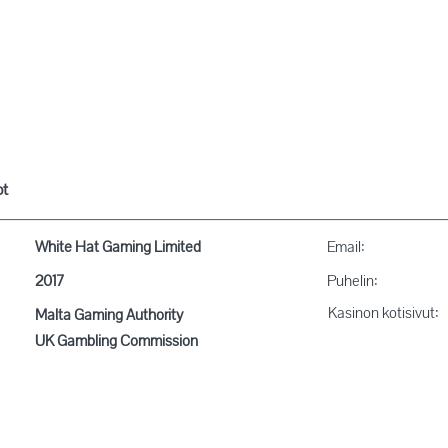
ot
White Hat Gaming Limited
Email:
2017
Puhelin:
Kasinon kotisivut:
Malta Gaming Authority
UK Gambling Commission