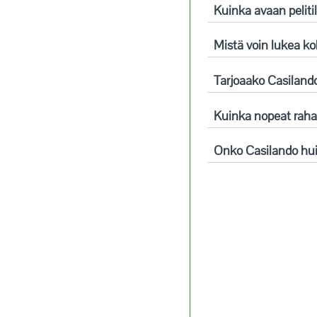
Kuinka avaan peliti
Mistä voin lukea 
Tarjoaako
Casiland
Kuinka nopeat rahan
Onko
Casilando
hui