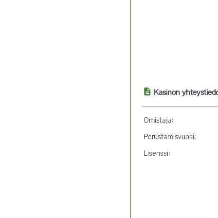
Kasinon yhteystied
Omistaja:
Perustamisvuosi:
Lisenssi: