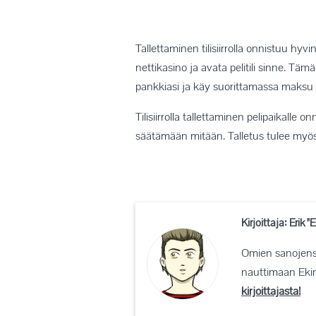
Tallettaminen tilisiirrolla onnistuu hyv
nettikasino ja avata pelitili sinne. Tämä
pankkiasi ja käy suorittamassa maksu 
Tilisiirrolla tallettaminen pelipaikall
säätämään mitään. Talletus tulee myös n
Kirjoittaja:
Erik "
Omien sanojens
nauttimaan Eki
kirjoittajasta!