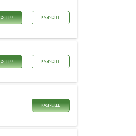
VOSTELU
KASINOLLE
VOSTELU
KASINOLLE
KASINOLLE