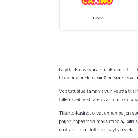
Caxino
Käyttääkö nykyaikana joku vielä tilisiir
Huonona puolena siinä on suuri viive, mikä
Voit tutustua tämän sivun kautta tilisiirt
talletukset. Voit täten valita minkä t
Tilisiirto-kasinot olivat ennen paljon s
paljon nopeampia maksutapoja, joilla saa
mutta niitä voi totta kai käyttää vielä.