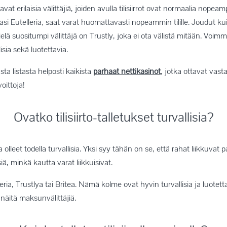
 erilaisia välittäjiä, joiden avulla tilisiirrot ovat normaalia nopeampi
äsi Eutelleriä, saat varat huomattavasti nopeammin tilille. Joudut 
ä suositumpi välittäjä on Trustly, joka ei ota välistä mitään. Voimm
lisia sekä luotettavia.
ta listasta helposti kaikista
parhaat nettikasinot
, jotka ottavat vasta
oittoja!
Ovatko tilisiirto-talletukset turvallisia?
na olleet todella turvallisia. Yksi syy tähän on se, että rahat liikkuvat
iä, minkä kautta varat liikkuisivat.
leria, Trustlya tai Britea. Nämä kolme ovat hyvin turvallisia ja luote
näitä maksunvälittäjiä.