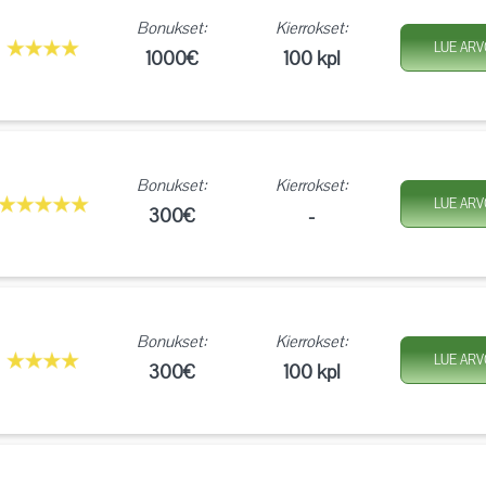
Bonukset:
Kierrokset:
LUE AR
1000€
100 kpl
Bonukset:
Kierrokset:
LUE AR
300€
-
Bonukset:
Kierrokset:
LUE AR
300€
100 kpl