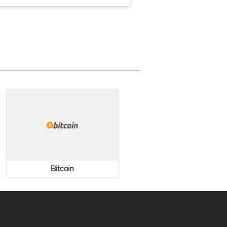
Bitcoin