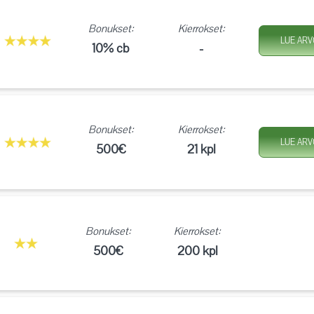
Bonukset:
Kierrokset:
LUE AR
10% cb
-
Bonukset:
Kierrokset:
LUE AR
500€
21 kpl
Bonukset:
Kierrokset:
500€
200 kpl