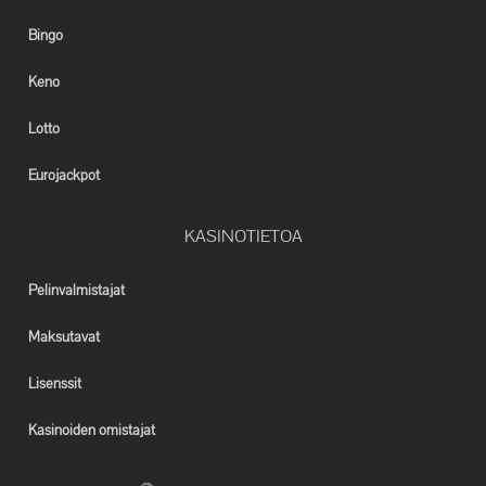
Bingo
Keno
Lotto
Eurojackpot
KASINOTIETOA
Pelinvalmistajat
Maksutavat
Lisenssit
Kasinoiden omistajat