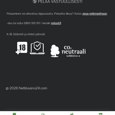
🔞 PELAA VASTUULLISESTI
Pelaaminen voi aiheuttaa riippuvuutta. Pelaatko liikaa? Katso
apua peliongelmaan
-sivu tai soita 0800 100 101 / vieraile
peluuri.fi
.
K-18. Säännöt ja ehdot pätevät.
@ 2026 Nettikasino24.com