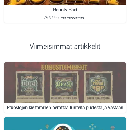
Bounty Raid
Palkkiota mä metsästän...
Viimeisimmät artikkelit
Etuostojen kieltäminen herättää tunteita puolesta ja vastaan