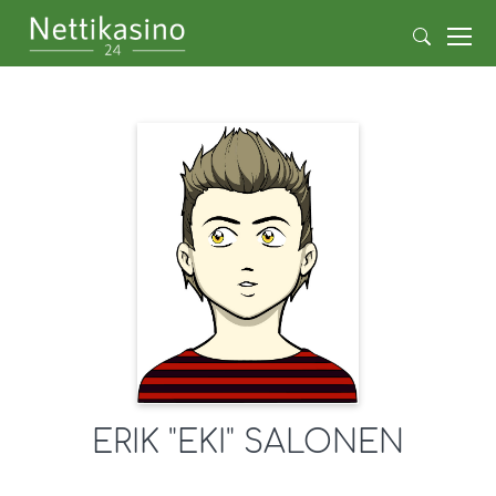
ERIK "EKI" SALONEN