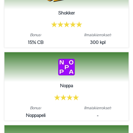
Shokker
Bonus:
Ilmaiskierrokset:
15% CB
300 kpl
Noppa
Bonus:
Ilmaiskierrokset:
Noppapeli
-