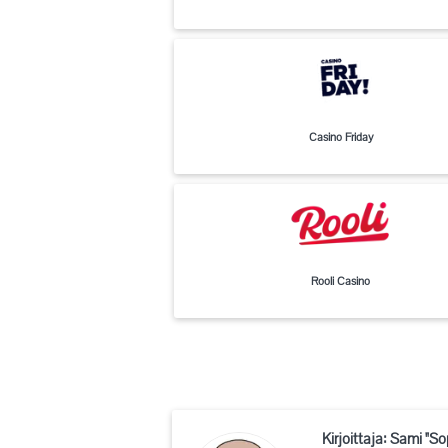
Casino Friday
Rooli Casino
Kirjoittaja:
Sami "So