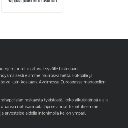
nappaa palkinnot taskuun
tojen juuret ulottuvat syvälle historiaan.
hdysmäisesti elämme murrosvaihetta. Faktoille ja
i tarve kuin koskaan. Avoimessa Euroopassa monopolien
ahapelialan raskaasta tykistöstä, koko aikuisikänsä alalla
 Tuhansia nettikasinoita läpi selannut toimituksemme
 ja arvostelee aidolla intohimolla kellon ympäri.