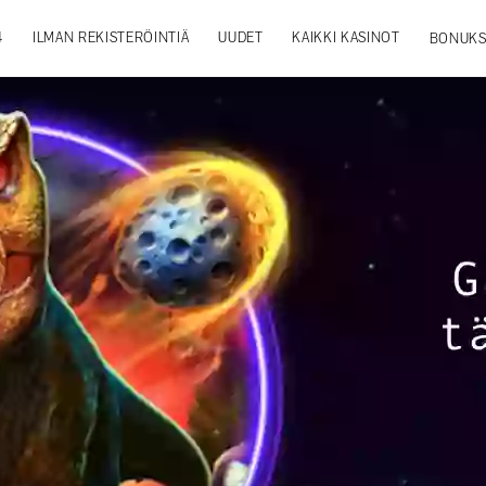
4
ILMAN REKISTERÖINTIÄ
UUDET
KAIKKI KASINOT
BONUK