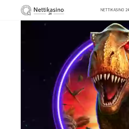
NETTIKASINO 2