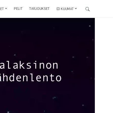
PELIT
TARJOUKSET
SET
💥 KUUMAT