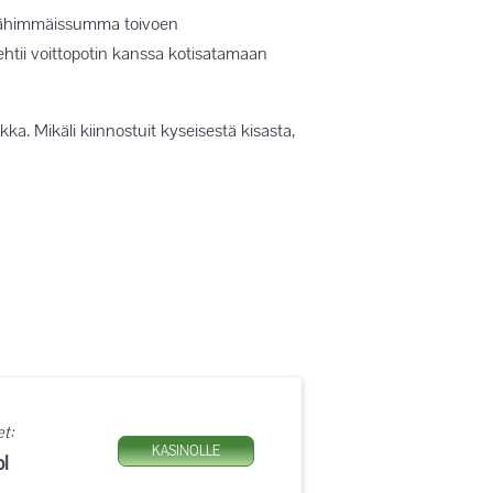
tu vähimmäissumma toivoen
ehtii voittopotin kanssa kotisatamaan
a. Mikäli kiinnostuit kyseisestä kisasta,
et:
KASINOLLE
l