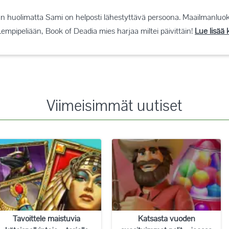
n huolimatta Sami on helposti lähestyttävä persoona. Maailmanluoka
 Lempipeliään, Book of Deadia mies harjaa miltei päivittäin!
Lue lisää k
Viimeisimmät uutiset
Tavoittele maistuvia
Katsasta vuoden