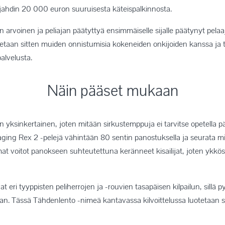
 jahdin 20 000 euron suuruisesta käteispalkinnosta.
n arvoinen ja peliajan päätyttyä ensimmäiselle sijalle päätynyt pelaaj
etaan sitten muiden onnistumisia kokeneiden onkijoiden kanssa ja 
alvelusta.
Näin pääset mukaan
n yksinkertainen, joten mitään sirkustemppuja ei tarvitse opetella pä
ging Rex 2 -pelejä vähintään 80 sentin panostuksella ja seurata mi
at voitot panokseen suhteutettuna keränneet kisailijat, joten ykkössi
 eri tyyppisten peliherrojen ja -rouvien tasapäisen kilpailun, sillä p
taan. Tässä Tähdenlento -nimeä kantavassa kilvoittelussa luotetaan s