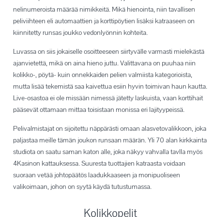
nelinumeroista määrää nimikkeitä. Mikä hienointa, niin tavallisen
peliviihteen eli automaattien ja korttipöytien lisäksi katraaseen on
kiinnitetty runsas joukko vedonlyönnin kohteita.
Luvassa on siis jokaiselle osoitteeseen siirtyvälle varmasti mielekästä
ajanvietettä, mikä on aina hieno juttu. Valittavana on puuhaa niin
kolikko-, pöytä- kuin onnekkaiden pelien valmiista kategorioista,
mutta lisää tekemistä saa kaivettua esiin hyvin toimivan haun kautta.
Live-osastoa ei ole missään nimessä jätetty laskuista, vaan korttihait
pääsevät ottamaan mittaa toisistaan monissa eri lajityypeissä.
Pelivalmistajat on sijoitettu näppärästi omaan alasvetovalikkoon, joka
paljastaa meille tämän joukon runsaan määrän. Yli 70 alan kirkkainta
studiota on saatu saman katon alle, joka näkyy vahvalla tavlla myös
4Kasinon kattauksessa. Suuresta tuottajien katraasta voidaan
suoraan vetää johtopäätös laadukkaaseen ja monipuoliseen
valikoimaan, johon on syytä käydä tutustumassa.
Kolikkopelit