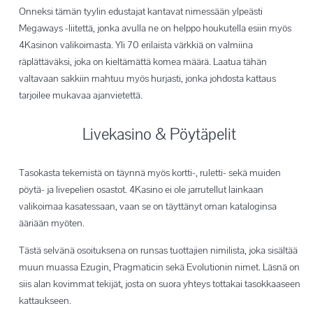
Onneksi tämän tyylin edustajat kantavat nimessään ylpeästi
Megaways -liitettä, jonka avulla ne on helppo houkutella esiin myös
4Kasinon valikoimasta. Yli 70 erilaista värkkiä on valmiina
räplättäväksi, joka on kieltämättä komea määrä. Laatua tähän
valtavaan sakkiin mahtuu myös hurjasti, jonka johdosta kattaus
tarjoilee mukavaa ajanvietettä.
Livekasino & Pöytäpelit
Tasokasta tekemistä on täynnä myös kortti-, ruletti- sekä muiden
pöytä- ja livepelien osastot. 4Kasino ei ole jarrutellut lainkaan
valikoimaa kasatessaan, vaan se on täyttänyt oman kataloginsa
ääriään myöten.
Tästä selvänä osoituksena on runsas tuottajien nimilista, joka sisältää
muun muassa Ezugin, Pragmaticin sekä Evolutionin nimet. Läsnä on
siis alan kovimmat tekijät, josta on suora yhteys tottakai tasokkaaseen
kattaukseen.