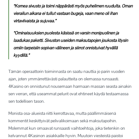
“Komea sivusto ja toimi näppärästi myös puhelimen ruudulta. Oman
vierailun aikana ei tullut vastaan bugeja, vaan meno oli ihan
virtaviivaista ja sujuvaa.”
“Ominaisuuksien puolesta käsissä on varsin monipuolinen ja
laadukas paketti. Sivuston useiden maksutapojen joukosta löysin
omiin tarpeisiin sopivan välineen ja siirrot onnistuivat hyvällä
kyydillä.”
Tämän operaattorin toiminnasta on saatu nauttia jo parin vuoden
ajan, joten ymmärrettävästi palautteita on olemassa runsaasti.
4Kasino on onnistunut nousemaan harmaan massan seasta ainakin
sen verran, että useammat pelurit ovat ehtineet käydä testaamassa
sen todellisen tason.
Monista osa-alueista riitti kerrottavaa, mutta päällimmäisenä
kommentit keskittyivät pelivalikoimaan sekä maksutapoihin.
Molemmat kun omaavat runsaasti vaihtoehtoja, joka tietenkin on
kelvannut 4Kasinon asiakkaille hyvin. Muutoin viesteistä paistoi