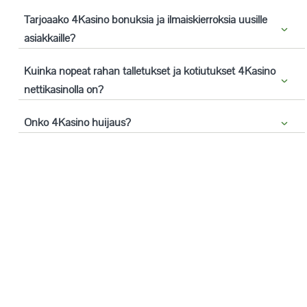
Tarjoaako
4Kasino
bonuksia ja ilmaiskierroksia uusille
asiakkaille?
Kuinka nopeat rahan talletukset ja kotiutukset
4Kasino
nettikasinolla on?
Onko
4Kasino
huijaus?