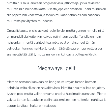
nimittäin sisällä lainkaan progressiivisia jättipotteja, jotka tekisivät
muuten niin hienosta kattauksesta jopa erinomaisen. Pieni miinus on
siis papereihin vedettävä ja toivon mukaan tähän asiaan saadaan
muutosta päivitysten muodossa.
Omaa listausta ei siis jackpot -peleille ole, mutta genren nimellä niitä
on mahdollista kuitenkin kaivaa esiin haun avulla. Tarjolla on noin
nelisenkymmentä vaihtoehtoa, jotka ovat omaksuneet tämän
peliluokan tunnusmerkkejä. Keskimääräistä suurempia voittoja voi
siis metsästää täällä, mutta miljooniin kohoavia potteja ei löydy.
Megaways -pelit
Hieman samaan kaavaan on kangistuttu myös tämän katraan
kohdalla, mitä oli äsken havaittavissa. Nimittäin valmis lista on jätetty
tyystin pois, mutta valinnanvaraa on siitä huolimatta runsaasti. Pientä
vaivaa tämän kattauksen pariin pääsemiseen on kuitenkin nähtävä ja
apuun tarvitaan haku-ominaisuus.