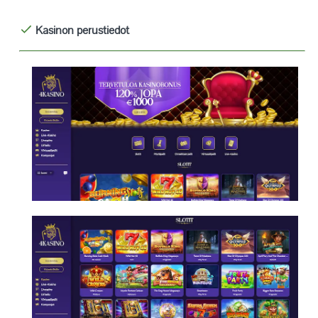
Kasinon perustiedot