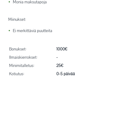
Monia maksutapoja
Miinukset:
Ei merkittäviä puutteita
Bonukset:
1000€
Ilmaiskierrokset:
-
Minimitalletus:
25€
Kotiutus:
0-5 päivää