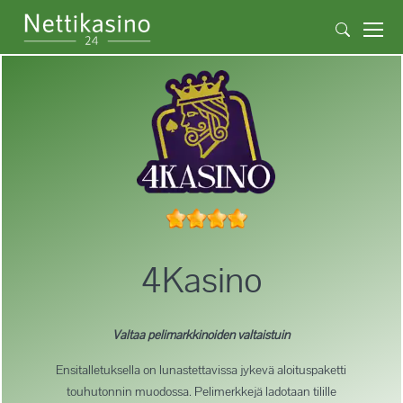
4Kasino
Valtaa pelimarkkinoiden valtaistuin
Ensitalletuksella on lunastettavissa jykevä aloituspaketti
touhutonnin muodossa. Pelimerkkejä ladotaan tilille