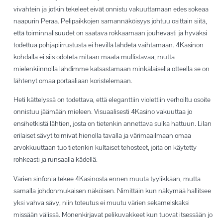
vivahtein ja jotkin tekeleet eivät onnistu vakuuttamaan edes sokeaa
naapurin Peraa. Pelipaikkojen samannäköisyys johtuu osittain siitä,
että toiminnalisuudet on saatava rokkaamaan jouhevasti ja hyväksi
todettua pohjapiirrustusta ei hevillä lähdetä vaihtamaan. 4Kasinon
kohdalla ei siis odoteta mitään maata mullistavaa, mutta
mielenkiinnolla lähdimme katsastamaan minkälaisella otteella se on
lähtenyt omaa portaaliaan koristelemaan.
Heti kättelyssä on todettava, että eleganttiin violettiin verhoiltu osoite
onnistuu jäämään mieleen. Visuaalisesti 4Kasino vakuuttaa jo
ensihetkistä lähtien, josta on tietenkin annettava sulka hattuun. Lilan
erilaiset sävyt toimivat hienolla tavalla ja värimaailmaan omaa
arvokkuuttaan tuo tietenkin kultaiset tehosteet, joita on käytetty
rohkeasti ja runsaalla kädellä.
Värien sinfonia tekee 4Kasinosta ennen muuta tyylikkään, mutta
samalla johdonmukaisen näköisen. Nimittäin kun näkymää hallitsee
yksi vahva sävy, niin toteutus ei muutu värien sekamelskaksi
missään välissä. Monenkirjavat pelikuvakkeet kun tuovat itsessään jo