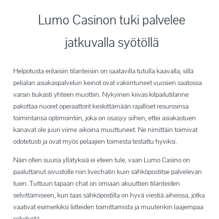
Lumo Casinon tuki palvelee
jatkuvalla syötöllä
Helpotusta erilaisiin tilanteisiin on saatavilla tutulla kaavalla, sillä
pelialan asiakaspalvelun keinot ovat vakiintuneet vuosien saatossa
varsin tiukasti yhteen muottiin. Nykyinen kiivas kilpailutilanne
pakottaa nuoret operaattorit keskittämään rajalliset resurssinsa
toimintansa optimointiin, joka on osasyy siihen, ettei asiakastuen
kanavat ole juuri viime aikoina muuttuneet. Ne nimittäin toimivat
odotetusti ja ovat myös pelaajien toimesta testattu hyviksi.
Näin ollen suuria yllätyksiä ei eteen tule, vaan Lumo Casino on
paaluttanut sivustolle niin livechatin kuin sähköpostitse palvelevan
tuen. Tuttuun tapaan chat on omiaan akuuttien tilanteiden
selvittämiseen, kun taas sähköpostilla on hyvä viestiä aiheissa, jotka
vaativat esimerkiksi liitteiden toimittamista ja muutenkin laajempaa
selvitystä.