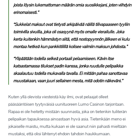
joista löysin lukemattoman määrän omia suosikkejani, joten viihdyin
erinomaisesti.”
“Sukkelat maksut ovat tietysti arkipäivää näillä tilivapaaseen tyyliin
toimivilla sivuilla, joka oli osasyynä myös omalle vierailulle. Joka
kerta kuitenkin hämmästyn siitä, että nostopyynnön jälkeen ei kulu
montaa hetkeä kun pankkitilillä kolisee valmiin maksun johdosta.”
“Ylipäätään todella selkeä portaali pelaamiseen. Kävin itse
katsastamassa tilukset padin kanssa, jonka ruudulle pelipaikka
skaalautuu todella mukavalla tavalla. Ei mitään pahaa sanottavaa
muustakaan, vaan juuri sellainen mesta, mitä odotin näkeväni.”
Kuten yllä olevista viesteistä käy ilmi, ovat pelaajat olleet
pääsääntöisen tyytyväisiä uunituoreen Lumo Casinon tarjontaan.
Rapaa ei ole heitetty mistään suunnasta, joka on tietenkin tuliterän
pelipaikan tapauksessa ainoastaan hyvä asia. Tietenkään meno ei
jokaiselle maistu, mutta kukaan ei ole saanut niin pahasti mieltään
mustaksi, että olisi lähtenyt ehdoin tahdoin haukkumaan.