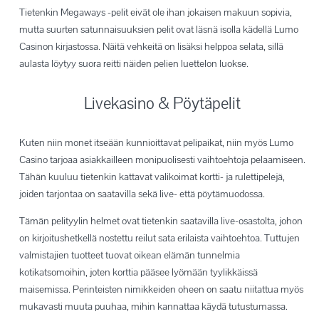
Tietenkin Megaways -pelit eivät ole ihan jokaisen makuun sopivia,
mutta suurten satunnaisuuksien pelit ovat läsnä isolla kädellä Lumo
Casinon kirjastossa. Näitä vehkeitä on lisäksi helppoa selata, sillä
aulasta löytyy suora reitti näiden pelien luettelon luokse.
Livekasino & Pöytäpelit
Kuten niin monet itseään kunnioittavat pelipaikat, niin myös Lumo
Casino tarjoaa asiakkailleen monipuolisesti vaihtoehtoja pelaamiseen.
Tähän kuuluu tietenkin kattavat valikoimat kortti- ja rulettipelejä,
joiden tarjontaa on saatavilla sekä live- että pöytämuodossa.
Tämän pelityylin helmet ovat tietenkin saatavilla live-osastolta, johon
on kirjoitushetkellä nostettu reilut sata erilaista vaihtoehtoa. Tuttujen
valmistajien tuotteet tuovat oikean elämän tunnelmia
kotikatsomoihin, joten korttia pääsee lyömään tyylikkäissä
maisemissa. Perinteisten nimikkeiden oheen on saatu niitattua myös
mukavasti muuta puuhaa, mihin kannattaa käydä tutustumassa.