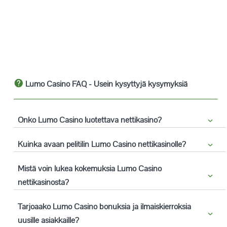
Lumo Casino
FAQ - Usein kysyttyjä kysymyksiä
Onko
Lumo Casino
luotettava nettikasino?
Kuinka avaan pelitilin
Lumo Casino
nettikasinolle?
Mistä voin lukea kokemuksia
Lumo Casino
nettikasinosta?
Tarjoaako
Lumo Casino
bonuksia ja ilmaiskierroksia
uusille asiakkaille?