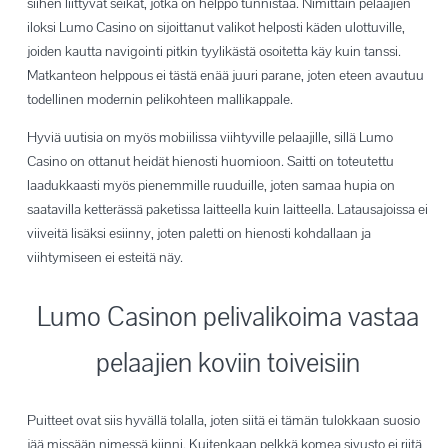
siihen liittyvät seikat, jotka on helppo tunnistaa. Nimittäin pelaajien
iloksi Lumo Casino on sijoittanut valikot helposti käden ulottuville,
joiden kautta navigointi pitkin tyylikästä osoitetta käy kuin tanssi.
Matkanteon helppous ei tästä enää juuri parane, joten eteen avautuu
todellinen modernin pelikohteen mallikappale.
Hyviä uutisia on myös mobiilissa viihtyville pelaajille, sillä Lumo
Casino on ottanut heidät hienosti huomioon. Saitti on toteutettu
laadukkaasti myös pienemmille ruuduille, joten samaa hupia on
saatavilla ketterässä paketissa laitteella kuin laitteella. Latausajoissa ei
viiveitä lisäksi esiinny, joten paletti on hienosti kohdallaan ja
viihtymiseen ei esteitä näy.
Lumo Casinon pelivalikoima vastaa
pelaajien koviin toiveisiin
Puitteet ovat siis hyvällä tolalla, joten siitä ei tämän tulokkaan suosio
jää missään nimessä kiinni. Kuitenkaan pelkkä komea sivusto ei riitä