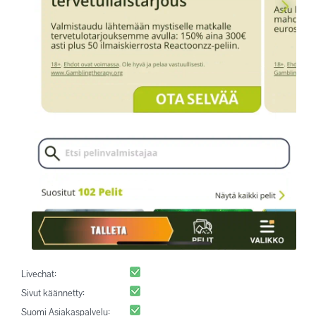
Livechat:
Sivut käännetty:
Suomi Asiakaspalvelu: