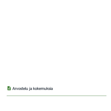
Arvostelu ja kokemuksia