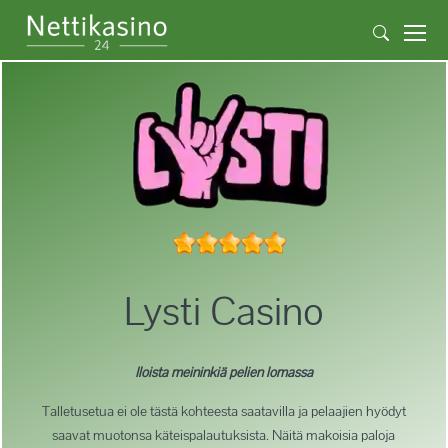
Lysti Casino
Iloista meininkiä pelien lomassa
Talletusetua ei ole tästä kohteesta saatavilla ja pelaajien hyödyt
saavat muotonsa käteispalautuksista. Näitä makoisia paloja