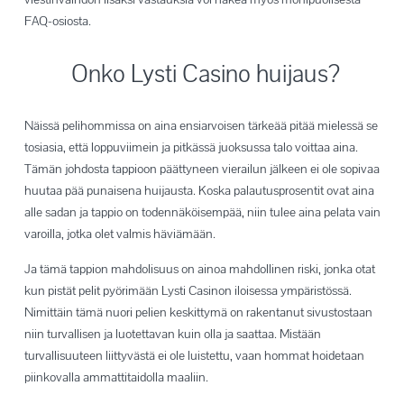
FAQ-osiosta.
Onko Lysti Casino huijaus?
Näissä pelihommissa on aina ensiarvoisen tärkeää pitää mielessä se
tosiasia, että loppuviimein ja pitkässä juoksussa talo voittaa aina.
Tämän johdosta tappioon päättyneen vierailun jälkeen ei ole sopivaa
huutaa pää punaisena huijausta. Koska palautusprosentit ovat aina
alle sadan ja tappio on todennäköisempää, niin tulee aina pelata vain
varoilla, jotka olet valmis häviämään.
Ja tämä tappion mahdolisuus on ainoa mahdollinen riski, jonka otat
kun pistät pelit pyörimään Lysti Casinon iloisessa ympäristössä.
Nimittäin tämä nuori pelien keskittymä on rakentanut sivustostaan
niin turvallisen ja luotettavan kuin olla ja saattaa. Mistään
turvallisuuteen liittyvästä ei ole luistettu, vaan hommat hoidetaan
piinkovalla ammattitaidolla maaliin.