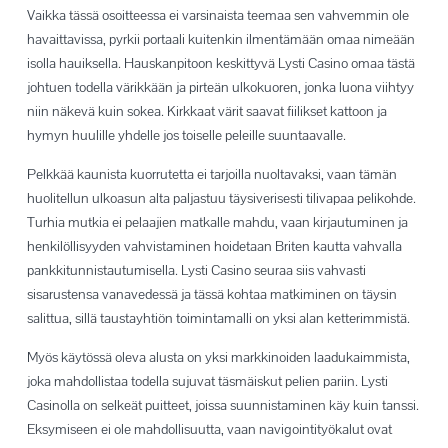
Vaikka tässä osoitteessa ei varsinaista teemaa sen vahvemmin ole
havaittavissa, pyrkii portaali kuitenkin ilmentämään omaa nimeään
isolla hauiksella. Hauskanpitoon keskittyvä Lysti Casino omaa tästä
johtuen todella värikkään ja pirteän ulkokuoren, jonka luona viihtyy
niin näkevä kuin sokea. Kirkkaat värit saavat fiilikset kattoon ja
hymyn huulille yhdelle jos toiselle peleille suuntaavalle.
Pelkkää kaunista kuorrutetta ei tarjoilla nuoltavaksi, vaan tämän
huolitellun ulkoasun alta paljastuu täysiverisesti tilivapaa pelikohde.
Turhia mutkia ei pelaajien matkalle mahdu, vaan kirjautuminen ja
henkilöllisyyden vahvistaminen hoidetaan Briten kautta vahvalla
pankkitunnistautumisella. Lysti Casino seuraa siis vahvasti
sisarustensa vanavedessä ja tässä kohtaa matkiminen on täysin
salittua, sillä taustayhtiön toimintamalli on yksi alan ketterimmistä.
Myös käytössä oleva alusta on yksi markkinoiden laadukaimmista,
joka mahdollistaa todella sujuvat täsmäiskut pelien pariin. Lysti
Casinolla on selkeät puitteet, joissa suunnistaminen käy kuin tanssi.
Eksymiseen ei ole mahdollisuutta, vaan navigointityökalut ovat