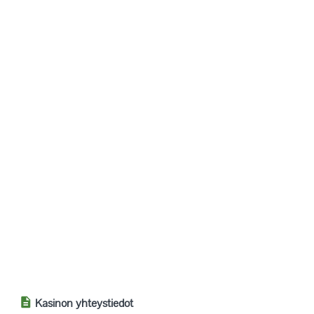
Kasinon yhteystiedot