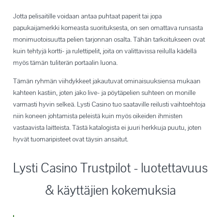
Jotta pelisaitille voidaan antaa puhtaat paperit tai jopa
papukaijamerkki komeasta suorituksesta, on sen omattava runsasta
monimuotoisuutta pelien tarjonnan osalta. Tähän tarkoitukseen ovat
kuin tehtyjä kortti- ja rulettipelit, joita on valittavissa reilulla kädellä
myös tämän tuliterän portaalin luona.
Tämän ryhmän viihdykkeet jakautuvat ominaisuuksiensa mukaan
kahteen kastiin, joten jako live- ja pöytäpelien suhteen on monille
varmasti hyvin selkeä. Lysti Casino tuo saataville reilusti vaihtoehtoja
niin koneen johtamista peleistä kuin myös oikeiden ihmisten
vastaavista laitteista. Tästä katalogista ei juuri herkkuja puutu, joten
hyvät tuomaripisteet ovat täysin ansaitut.
Lysti Casino Trustpilot - luotettavuus
& käyttäjien kokemuksia