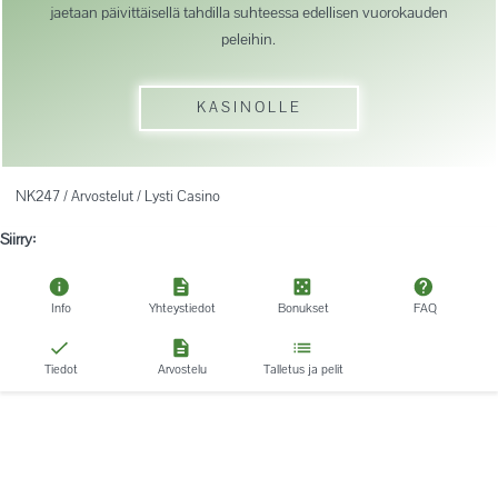
jaetaan päivittäisellä tahdilla suhteessa edellisen vuorokauden
peleihin.
KASINOLLE
NK247
/
Arvostelut
/
Lysti Casino
Siirry:
Info
Yhteystiedot
Bonukset
FAQ
Tiedot
Arvostelu
Talletus ja pelit