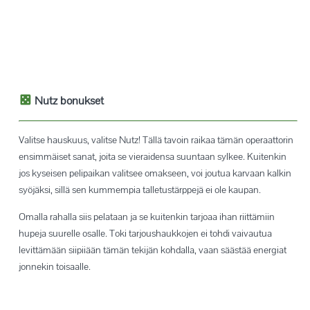
Nutz
bonukset
Valitse hauskuus, valitse Nutz! Tällä tavoin raikaa tämän operaattorin
ensimmäiset sanat, joita se vieraidensa suuntaan sylkee. Kuitenkin
jos kyseisen pelipaikan valitsee omakseen, voi joutua karvaan kalkin
syöjäksi, sillä sen kummempia talletustärppejä ei ole kaupan.
Omalla rahalla siis pelataan ja se kuitenkin tarjoaa ihan riittämiin
hupeja suurelle osalle. Toki tarjoushaukkojen ei tohdi vaivautua
levittämään siipiiään tämän tekijän kohdalla, vaan säästää energiat
jonnekin toisaalle.