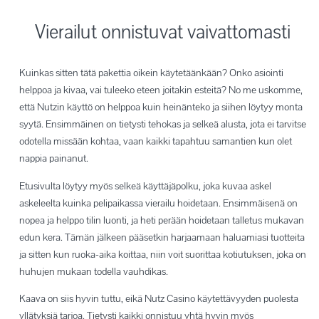
Vierailut onnistuvat vaivattomasti
Kuinkas sitten tätä pakettia oikein käytetäänkään? Onko asiointi
helppoa ja kivaa, vai tuleeko eteen joitakin esteitä? No me uskomme,
että Nutzin käyttö on helppoa kuin heinänteko ja siihen löytyy monta
syytä. Ensimmäinen on tietysti tehokas ja selkeä alusta, jota ei tarvitse
odotella missään kohtaa, vaan kaikki tapahtuu samantien kun olet
nappia painanut.
Etusivulta löytyy myös selkeä käyttäjäpolku, joka kuvaa askel
askeleelta kuinka pelipaikassa vierailu hoidetaan. Ensimmäisenä on
nopea ja helppo tilin luonti, ja heti perään hoidetaan talletus mukavan
edun kera. Tämän jälkeen pääsetkin harjaamaan haluamiasi tuotteita
ja sitten kun ruoka-aika koittaa, niin voit suorittaa kotiutuksen, joka on
huhujen mukaan todella vauhdikas.
Kaava on siis hyvin tuttu, eikä Nutz Casino käytettävyyden puolesta
yllätyksiä tarjoa. Tietysti kaikki onnistuu yhtä hyvin myös