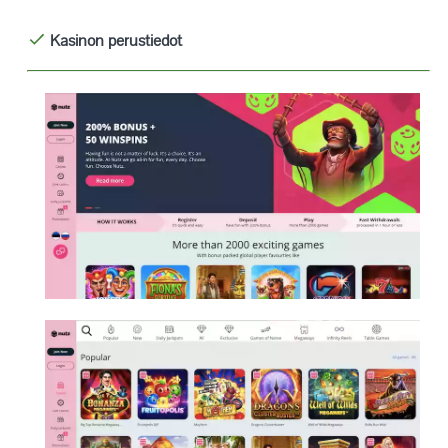
Kasinon perustiedot