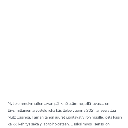
Nyt olemmekin sitten aivan pähkinöissämme, sillä luvassa on
täysimittainen arvostelu joka käsittelee vuonna 2021 lanseerattua
Nutz Casinoa. Tämän tahon juuret juontavat Viron maalle, josta käsin
kaikki kehitys sekä ylläpito hoidetaan. Lisäksi myös lisenssi on