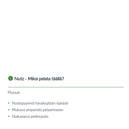
Nutz
- Miksi pelata täällä?
Plussat:
Nostopyynnöt hyväksytään ripeästi
Mukava ympäristö pelaamiseen
Huikaiseva pelikirjasto