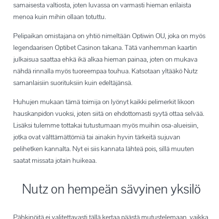
samaisesta valtiosta, joten luvassa on varmasti hieman erilaista
menoa kuin mihin ollaan totuttu.
Pelipaikan omistajana on yhtiö nimeltään Optiwin OU, joka on myös
legendaarisen Optibet Casinon takana. Tätä vanhemman kaartin
julkaisua saattaa ehkä ikä alkaa hieman painaa, joten on mukava
nähdä rinnalla myös tuoreempaa touhua. Katsotaan yltääkö Nutz
samanlaisiin suorituksiin kuin edeltäjänsä.
Huhujen mukaan tämä toimija on lyönyt kaikki pelimerkit likoon
hauskanpidon vuoksi, joten siitä on ehdottomasti syytä ottaa selvää.
Lisäksi tulemme tottakai tutustumaan myös muihin osa-alueisiin,
jotka ovat välttämättömiä tai ainakin hyvin tärkeitä sujuvan
pelihetken kannalta. Nyt ei siis kannata lähteä pois, sillä muuten
saatat missata jotain huikeaa.
Nutz on hempeän sävyinen yksilö
Pähkinöitä ei valitettavasti tällä kertaa päästä mutustelemaan, vaikka