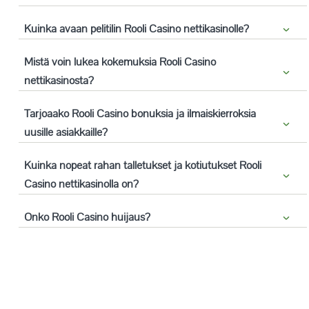
Kuinka avaan pelitilin
Rooli Casino
nettikasinolle?
Mistä voin lukea kokemuksia
Rooli Casino
nettikasinosta?
Tarjoaako
Rooli Casino
bonuksia ja ilmaiskierroksia
uusille asiakkaille?
Kuinka nopeat rahan talletukset ja kotiutukset
Rooli
Casino
nettikasinolla on?
Onko
Rooli Casino
huijaus?