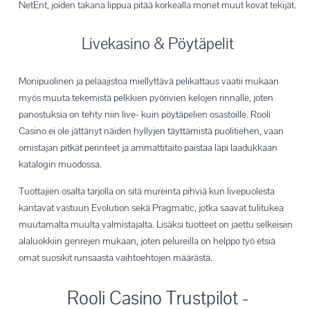
NetEnt, joiden takana lippua pitää korkealla monet muut kovat tekijät.
Livekasino & Pöytäpelit
Monipuolinen ja pelaajistoa miellyttävä pelikattaus vaatii mukaan
myös muuta tekemistä pelkkien pyörivien kelojen rinnalle, joten
panostuksia on tehty niin live- kuin pöytäpelien osastoille. Rooli
Casino ei ole jättänyt näiden hyllyjen täyttämistä puolitiehen, vaan
omistajan pitkät perinteet ja ammattitaito paistaa läpi laadukkaan
katalogin muodossa.
Tuottajien osalta tarjolla on sitä mureinta pihviä kun livepuolesta
kantavat vastuun Evolution sekä Pragmatic, jotka saavat tulitukea
muutamalta muulta valmistajalta. Lisäksi tuotteet on jaettu selkeisiin
alaluokkiin genrejen mukaan, joten pelureilla on helppo työ etsiä
omat suosikit runsaasta vaihtoehtojen määrästä.
Rooli Casino Trustpilot -