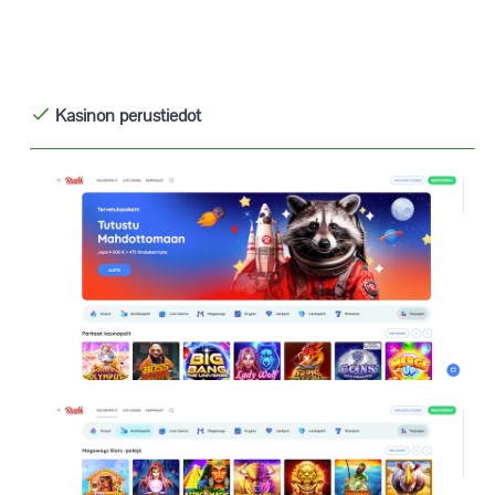
Kasinon perustiedot