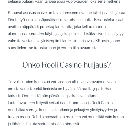
pelaajia pulaan, vaan tarjoaa apua vuorokauden jokaisena hetkenä.
Kanavat asiakasapalvelun tavoittamiseen ovat ne tutut ja viestejä saa
lähetettyä joko sähköpostitse tai live-chatin kautta. Keskustelun saat
avattua näppärästi puhekuplan kautta, joka kelluu ruudun
alanurkassa seuraten käyttäjää joka puolelle. Lisäksi sivustolta löytyy
valmiita vastauksia yleisimpiin tilanteisiin tarjoava UKK-osio, johon
suosittelemme tutustumaan jo ennen tilin avaamista.
Onko Rooli Casino huijaus?
Turvallisuuden kanssa ei voi koskaan olla liian varovainen, vaan
omista varoista sekä tiedoista on hyvä pitää huolta jopa turhan
tarkasti. Onneksi tämän päivän pelipaikat ovat ottaneet
luotettavuuteen liittyvät seikat isosti huomioon ja Rooli Casino
noudattaa samoja korkeita standardeja pelaajien yksityisyyden ja
turvan osalta. Rehdin operaattorin maineen voi menettää vain kerran
ja tähän ei haluta sortua missään nimessä.