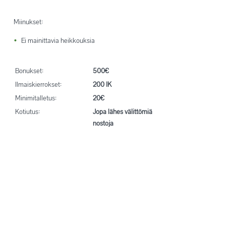
Miinukset:
Ei mainittavia heikkouksia
Bonukset:
500€
Ilmaiskierrokset:
200 IK
Minimitalletus:
20€
Kotiutus:
Jopa lähes välittömiä
nostoja