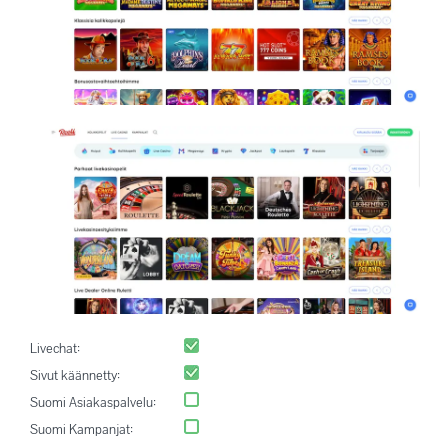
Livechat:
Sivut käännetty:
Suomi Asiakaspalvelu:
Suomi Kampanjat: