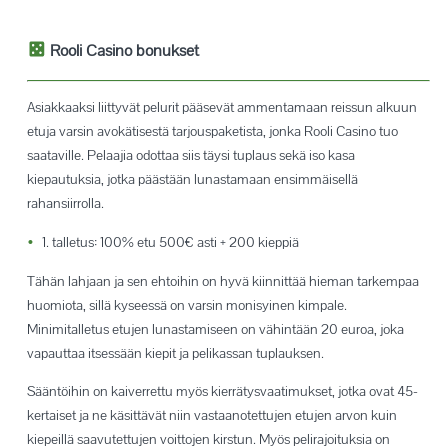
Rooli Casino
bonukset
Asiakkaaksi liittyvät pelurit pääsevät ammentamaan reissun alkuun
etuja varsin avokätisestä tarjouspaketista, jonka Rooli Casino tuo
saataville. Pelaajia odottaa siis täysi tuplaus sekä iso kasa
kiepautuksia, jotka päästään lunastamaan ensimmäisellä
rahansiirrolla.
1. talletus: 100% etu 500€ asti + 200 kieppiä
Tähän lahjaan ja sen ehtoihin on hyvä kiinnittää hieman tarkempaa
huomiota, sillä kyseessä on varsin monisyinen kimpale.
Minimitalletus etujen lunastamiseen on vähintään 20 euroa, joka
vapauttaa itsessään kiepit ja pelikassan tuplauksen.
Sääntöihin on kaiverrettu myös kierrätysvaatimukset, jotka ovat 45-
kertaiset ja ne käsittävät niin vastaanotettujen etujen arvon kuin
kiepeillä saavutettujen voittojen kirstun. Myös pelirajoituksia on