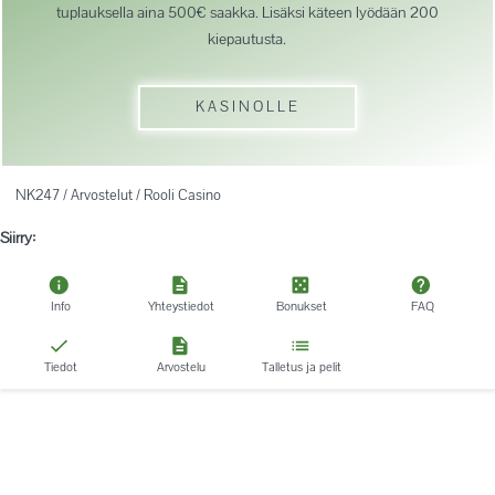
tuplauksella aina 500€ saakka. Lisäksi käteen lyödään 200
kiepautusta.
KASINOLLE
NK247
/
Arvostelut
/
Rooli Casino
Siirry:
Info
Yhteystiedot
Bonukset
FAQ
Tiedot
Arvostelu
Talletus ja pelit