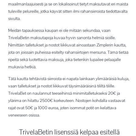
maailmanlaajuisesti ja se on lokalisoinut tietyt maksutavat eri maista
tuleville pelureille, jotka käyvät sitten ilmi rahansiirroista tiedottavalta
sivulta.
Meidän tapauksessa kaupan ei ole mitään sekundaa, vaan
TrivelaBetin maksutapoja kuvaa hyvin sanonta helmiä sioille.
Nimittäin talletukset ja nostot liikkuvat ainoastaan Zimplerin kautta,
jota on joissain puheissa esitelty rahansiirtojen mersuna. Tämä tietää
ripeitä sekä luotettavia maksuja, joka tietenkin lupailee pelaajalle
mukavia hetkiä.
Tätä kautta tehtävistä siirroista ei napata lainkaan ylimääräisiä kuluja,
vaan talletukset ja nostot liikkuvat täysimääräisinä tililtä tilille.
TrivelaBet on naulannut teeseihinsä minimitalletukseksi 20€ ja
ylärima on hilattu 2500€ korkeuteen. Nostojen kohdalla vastaavat
rajat ovat 50€ ja 1000 euroa, joten isommat potit on kelattava
veneeseen osissa.
TrivelaBetin lisenssiä kelpaa esitellä