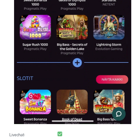
Livechat: