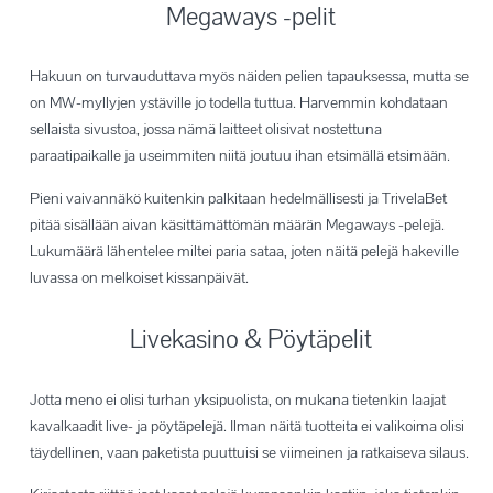
Megaways -pelit
Hakuun on turvauduttava myös näiden pelien tapauksessa, mutta se
on MW-myllyjen ystäville jo todella tuttua. Harvemmin kohdataan
sellaista sivustoa, jossa nämä laitteet olisivat nostettuna
paraatipaikalle ja useimmiten niitä joutuu ihan etsimällä etsimään.
Pieni vaivannäkö kuitenkin palkitaan hedelmällisesti ja TrivelaBet
pitää sisällään aivan käsittämättömän määrän Megaways -pelejä.
Lukumäärä lähentelee miltei paria sataa, joten näitä pelejä hakeville
luvassa on melkoiset kissanpäivät.
Livekasino & Pöytäpelit
Jotta meno ei olisi turhan yksipuolista, on mukana tietenkin laajat
kavalkaadit live- ja pöytäpelejä. Ilman näitä tuotteita ei valikoima olisi
täydellinen, vaan paketista puuttuisi se viimeinen ja ratkaiseva silaus.