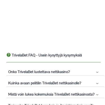
TrivelaBet
FAQ - Usein kysyttyjä kysymyksiä
Onko
TrivelaBet
luotettava nettikasino?
Kuinka avaan pelitilin
TrivelaBet
nettikasinolle?
Mistä voin lukea kokemuksia
TrivelaBet
nettikasinosta?