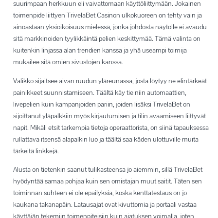
suurimpaan herkkuun eli vaivattomaan käyttöliittymään. Jokainen
toimenpide liittyen TrivelaBet Casinon ulkokuoreen on tehty vain ja
ainoastaan yksioikoisuus mielessä, jonka johdosta näytölle ei avaudu
sitä markkinoiden tyylikkäintä pelien keskittymää. Tämä valinta on
kuitenkin linjassa alan trendien kanssa ja yhä useampi toimija
mukailee sitä omien sivustojen kanssa.
Valikko sijaitsee aivan ruudun yläreunassa, josta löytyy ne elintärkeät
painikkeet suunnistamiseen. Täältä käy tie niin automaattien,
livepelien kuin kampanjoiden pariin, joiden lisäksi TrivelaBet on
sijoittanut yläpalkkiin myös kirjautumisen ja tilin avaamiseen liittyvät
napit. Mikäli etsit tarkempia tietoja operaattorista, on siinä tapauksessa
rullattava itsensä alapalkin luo ja täältä saa käden ulottuville muita
tärkeitä linkkejä.
Alusta on tietenkin saanut tulikasteensa jo aiemmin, sillä TrivelaBet
hyödyntää samaa pohjaa kuin sen omistajan muut saitit. Täten sen
toiminnan suhteen ei ole epäilyksiä, koska kenttätestaus on jo
kaukana takanapäin. Latausajat ovat kivuttomia ja portaali vastaa
käyttäjän tekemiin toimenpiteisiin kuin ajatuksen voimalla, joten