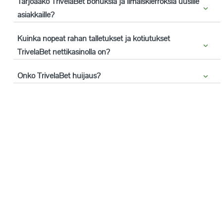
Tarjoaako
TrivelaBet
bonuksia ja ilmaiskierroksia uusille
asiakkaille?
Kuinka nopeat rahan talletukset ja kotiutukset
TrivelaBet
nettikasinolla on?
Onko
TrivelaBet
huijaus?