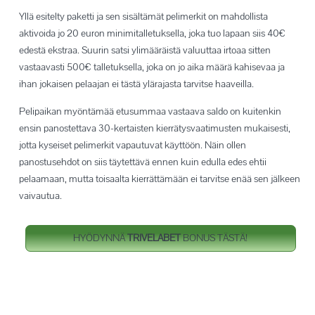
Yllä esitelty paketti ja sen sisältämät pelimerkit on mahdollista
aktivoida jo 20 euron minimitalletuksella, joka tuo lapaan siis 40€
edestä ekstraa. Suurin satsi ylimääräistä valuuttaa irtoaa sitten
vastaavasti 500€ talletuksella, joka on jo aika määrä kahisevaa ja
ihan jokaisen pelaajan ei tästä ylärajasta tarvitse haaveilla.
Pelipaikan myöntämää etusummaa vastaava saldo on kuitenkin
ensin panostettava 30-kertaisten kierrätysvaatimusten mukaisesti,
jotta kyseiset pelimerkit vapautuvat käyttöön. Näin ollen
panostusehdot on siis täytettävä ennen kuin edulla edes ehtii
pelaamaan, mutta toisaalta kierrättämään ei tarvitse enää sen jälkeen
vaivautua.
HYÖDYNNÄ
TRIVELABET
BONUS TÄSTÄ!