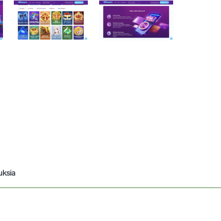
uksia