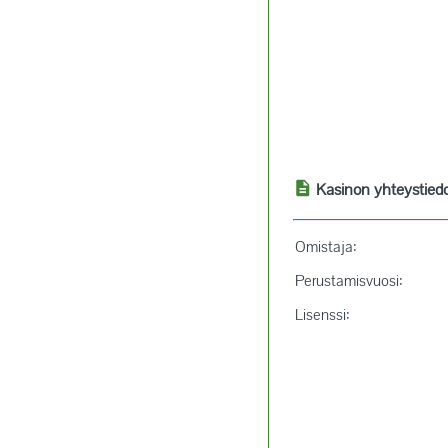
Kasinon yhteystied
Omistaja:
Perustamisvuosi:
Lisenssi: