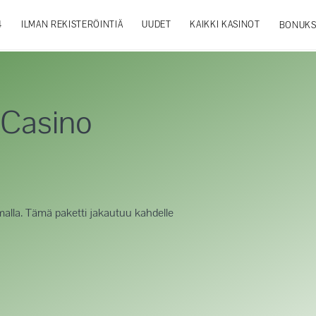
4
ILMAN REKISTERÖINTIÄ
UUDET
KAIKKI KASINOT
BONUK
 Casino
malla. Tämä paketti jakautuu kahdelle