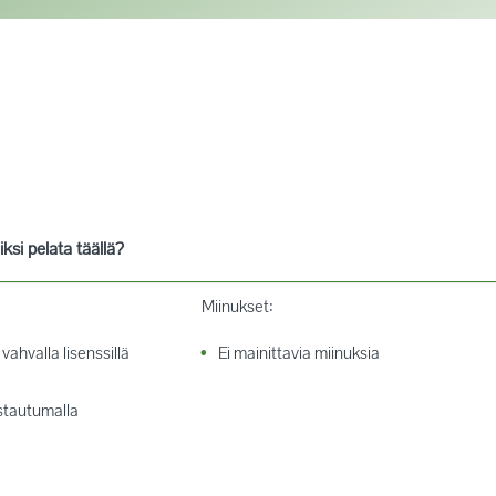
ksi pelata täällä?
Miinukset:
ahvalla lisenssillä
Ei mainittavia miinuksia
istautumalla