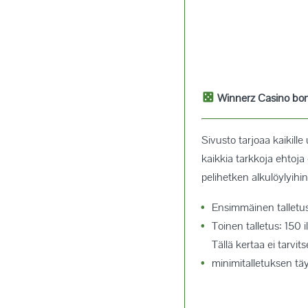
Winnerz Casino
bon
Sivusto tarjoaa kaikill
kaikkia tarkkoja ehtoja
pelihetken alkulöylyihin
Ensimmäinen talletus
Toinen talletus: 150 i
Tällä kertaa ei tarvit
minimitalletuksen tä