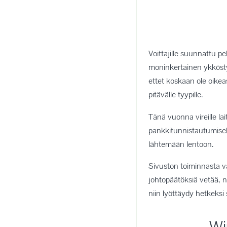
Voittajille suunnattu pel
moninkertainen ykköstyk
ettet koskaan ole oikeas
pitävälle tyypille.
Tänä vuonna vireille lai
pankkitunnistautumisell
lähtemään lentoon.
Sivuston toiminnasta va
johtopäätöksiä vetää, ni
niin lyöttäydy hetkeks