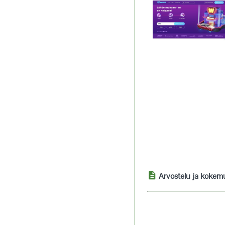
Arvostelu ja kokem