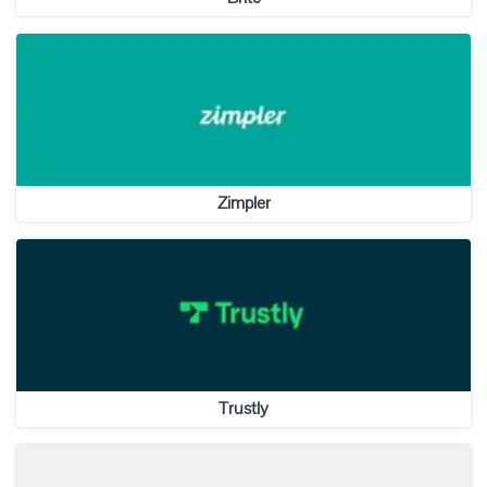
Zimpler
Trustly