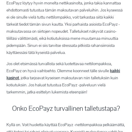
EcoPayz löytyy hyvin monelta nettikasinolta, jonka takia kannattaa
ehdottomasti tutustua tämän maksutavan palveluihin. Jos kyseessä
ei ole sinulle vielä tuttu nettilompakko, voit tarkastaa siitä kaikki
tärkeät tiedot tämän sivun kautta. Yksi parhaista asioista EcoPayz -
maksutavassa on siirtojen nopeudet. Talletukset näkyvät casino-
tililläsi välittömästi, eikä kotiutuksissa mene muutamaa minuuttia
pidempään. Sinun ei siis tarvitse stressata pitkistä rahansiirroista
käyttäessäsi tätä kyseistä palvelua.
Jos olet etsimässä turvallista sekä luotettavaa nettilompakkoa,
EcoPayz on hyvä vaihtoehto. Olemme koonneet tälle sivulle
kaikki
kasinot
, jotka tarjoavat kyseisen maksutavan niin talletuksiin kuin
kotiutuksiin. Jos haluat tutustua EcoPayz -palveluun vielä
tarkemmin, jatka esittelyn lukemista eteenpäin!
Onko EcoPayz turvallinen talletustapa?
Kyllä on. Voit huoletta käyttää EcoPayz -nettilompakkoa pelkäämättä,
että tietosi tai rahasi olisivat vaarassa. Kyseistä maksutapaa vahtii Iso-