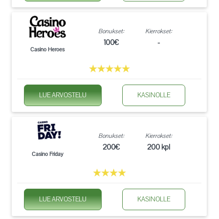
Bonukset:
Kierrokset:
100€
-
Casino Heroes
LUE ARVOSTELU
KASINOLLE
Bonukset:
Kierrokset:
200€
200 kpl
Casino Friday
LUE ARVOSTELU
KASINOLLE