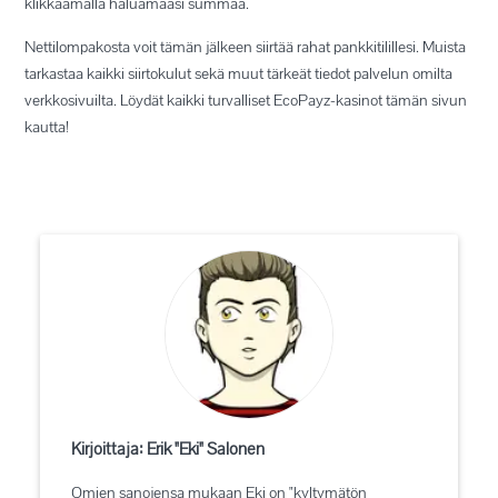
klikkaamalla haluamaasi summaa.
Nettilompakosta voit tämän jälkeen siirtää rahat pankkitilillesi. Muista
tarkastaa kaikki siirtokulut sekä muut tärkeät tiedot palvelun omilta
verkkosivuilta. Löydät kaikki turvalliset EcoPayz-kasinot tämän sivun
kautta!
Kirjoittaja:
Erik "Eki" Salonen
Omien sanojensa mukaan Eki on "kyltymätön