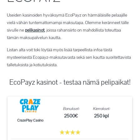
Useiden kasinoiden hyväksymä EcoPayz on härmäläisille pelaajille
vielä vähän tuntemattomampi maksutapa. Olemme keränneet tälle
sivulle ne
pelikasinot
, joissa rahansiirto on mahdollista toteuttaa
tämän maksupalvelun kautta.
Listan alta voit toki löytää myös lisää tarpeellista infoa tästä
mysteerisestä Ecopayz-maksutavasta sekä sen kautta suoritettavista
talletuksista ja kotiutuksista.
EcoPayz
kasinot - testaa nämä pelipaikat!
Bonukset:
Kierrokset:
2500€
250 kpl
CrazePlay Casino