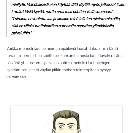
miellytti. Mahdollisesti aion käyttää tätä väylää myös jatkossa" "Olen
kuullut tästä hyvää, mutta oma testi odottaa vielä vuoroaan."
"Toiminta on luotettavaa ja ainakin minä talletan mielummin näin,
sillä en viitsisi luottokorttien numeroita naputtaa ylimääräisiin
palveluihin."
Vaikka monesti kuulee hieman epäileviä lausahduksia, niin tämä
rahansiirtometodi on koettu pelikansan toimesta luotettavaksi. Tänä
päivänä yhä useampi palvelu vaatii esimerkiksi luottotietojen
syöttämisen ja tätä väylää pitkin moisen toimenpiteen pystyy
välttämään.