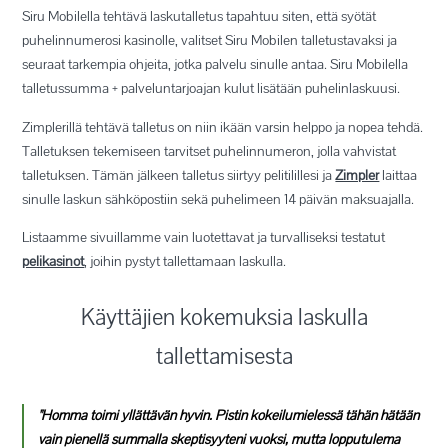
Siru Mobilella tehtävä laskutalletus tapahtuu siten, että syötät
puhelinnumerosi kasinolle, valitset Siru Mobilen talletustavaksi ja
seuraat tarkempia ohjeita, jotka palvelu sinulle antaa. Siru Mobilella
talletussumma + palveluntarjoajan kulut lisätään puhelinlaskuusi.
Zimplerillä tehtävä talletus on niin ikään varsin helppo ja nopea tehdä.
Talletuksen tekemiseen tarvitset puhelinnumeron, jolla vahvistat
talletuksen. Tämän jälkeen talletus siirtyy pelitilillesi ja
Zimpler
laittaa
sinulle laskun sähköpostiin sekä puhelimeen 14 päivän maksuajalla.
Listaamme sivuillamme vain luotettavat ja turvalliseksi testatut
pelikasinot
, joihin pystyt tallettamaan laskulla.
Käyttäjien kokemuksia laskulla
tallettamisesta
"Homma toimi yllättävän hyvin. Pistin kokeilumielessä tähän hätään
vain pienellä summalla skeptisyyteni vuoksi, mutta lopputulema