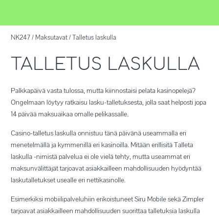
NK247
/
Maksutavat
/
Talletus laskulla
TALLETUS LASKULLA
Palkkapäivä vasta tulossa, mutta kiinnostaisi pelata kasinopelejä?
Ongelmaan löytyy ratkaisu lasku-talletuksesta, jolla saat helposti jopa
14 päivää maksuaikaa omalle pelikassalle.
Casino-talletus laskulla onnistuu tänä päivänä useammalla eri
menetelmällä ja kymmenillä eri kasinoilla. Mitään erillisitä Talleta
laskulla -nimistä palvelua ei ole vielä tehty, mutta useammat eri
maksunvälittäjät tarjoavat asiakkailleen mahdollisuuden hyödyntää
laskutalletukset usealle eri nettikasinolle.
Esimerkiksi mobiilipalveluhiin erikoistuneet Siru Mobile sekä Zimpler
tarjoavat asiakkailleen mahdollisuuden suorittaa talletuksia laskulla