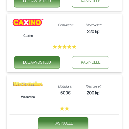
LUE ARVOSTELU
KASINOLLE
Bonukset:
Kierrokset:
-
220 kpl
Caxino
LUE ARVOSTELU
KASINOLLE
Bonukset:
Kierrokset:
500€
200 kpl
Wazamba
KASINOLLE