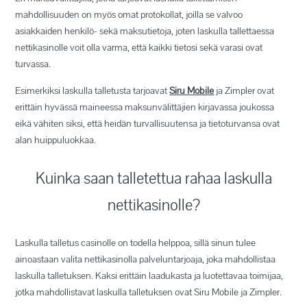
mahdollisuuden on myös omat protokollat, joilla se valvoo
asiakkaiden henkilö- sekä maksutietoja, joten laskulla tallettaessa
nettikasinolle voit olla varma, että kaikki tietosi sekä varasi ovat
turvassa.
Esimerkiksi laskulla talletusta tarjoavat
Siru Mobile
ja Zimpler ovat
erittäin hyvässä maineessa maksunvälittäjien kirjavassa joukossa
eikä vähiten siksi, että heidän turvallisuutensa ja tietoturvansa ovat
alan huippuluokkaa.
Kuinka saan talletettua rahaa laskulla
nettikasinolle?
Laskulla talletus casinolle on todella helppoa, sillä sinun tulee
ainoastaan valita nettikasinolla palveluntarjoaja, joka mahdollistaa
laskulla talletuksen. Kaksi erittäin laadukasta ja luotettavaa toimijaa,
jotka mahdollistavat laskulla talletuksen ovat Siru Mobile ja Zimpler.