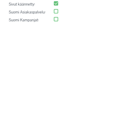
Sivut käännetty:
Suomi Asiakaspalvelu:
Suomi Kampanjat: