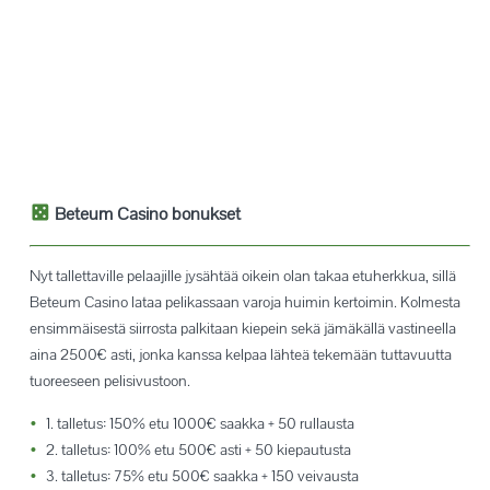
Beteum Casino
bonukset
Nyt tallettaville pelaajille jysähtää oikein olan takaa etuherkkua, sillä
Beteum Casino lataa pelikassaan varoja huimin kertoimin. Kolmesta
ensimmäisestä siirrosta palkitaan kiepein sekä jämäkällä vastineella
aina 2500€ asti, jonka kanssa kelpaa lähteä tekemään tuttavuutta
tuoreeseen pelisivustoon.
1. talletus: 150% etu 1000€ saakka + 50 rullausta
2. talletus: 100% etu 500€ asti + 50 kiepautusta
3. talletus: 75% etu 500€ saakka + 150 veivausta