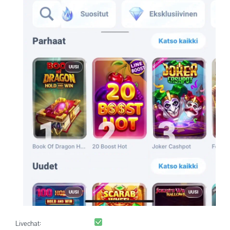
Livechat: