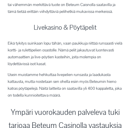
tai vähemmän merkittävä tuote on Beteum Caisnolla saatavilla ja
tämä tietää erittäin viihdyttäviä pelihetkiä mukavissa merkeissä.
Livekasino & Pöytäpelit
Eikä tykitys suinkaan lopu tähän, vaan paukkuja riittää runsaasti vielä
kortti- ja rulettipelien osastolle. Nämä pelit jakautuvat luontevasti
automaattien ja live-pöytien kasteihin, joita molempia on
löydettävissä isot kasat.
Usein muistamme hehkuttaa livepelien runsasta ja laadukasta
kattausta, mutta nostetaan sen ohella esiin myös Beteumin hieno
katras pöytäpelejä. Näitä laitteita on saatavilla yli 400 kappaletta, joka
on todella kunnioitettava määrä.
Ympäri vuorokauden palveleva tuki
tarjoaa Beteum Casinolla vastauksia