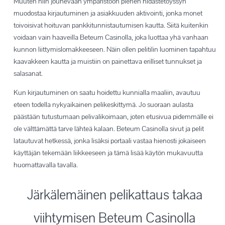
Muuten niin jouhevaan ympäristöön pienen hidastetöyssyn
muodostaa kirjautuminen ja asiakkuuden aktivointi, jonka monet
toivoisivat hoituvan pankkitunnistautumisen kautta. Siitä kuitenkin
voidaan vain haaveilla Beteum Casinolla, joka luottaa yhä vanhaan
kunnon liittymislomakkeeseen. Näin ollen pelitilin luominen tapahtuu
kaavakkeen kautta ja muistiin on painettava erilliset tunnukset ja
salasanat.
Kun kirjautuminen on saatu hoidettu kunnialla maaliin, avautuu
eteen todella nykyaikainen pelikeskittymä. Jo suoraan aulasta
päästään tutustumaan pelivalikoimaan, joten etusivua pidemmälle ei
ole välttämättä tarve lähteä kalaan. Beteum Casinolla sivut ja pelit
latautuvat hetkessä, jonka lisäksi portaali vastaa hienosti jokaiseen
käyttäjän tekemään liikkeeseen ja tämä lisää käytön mukavuutta
huomattavalla tavalla.
Järkälemäinen pelikattaus takaa
viihtymisen Beteum Casinolla