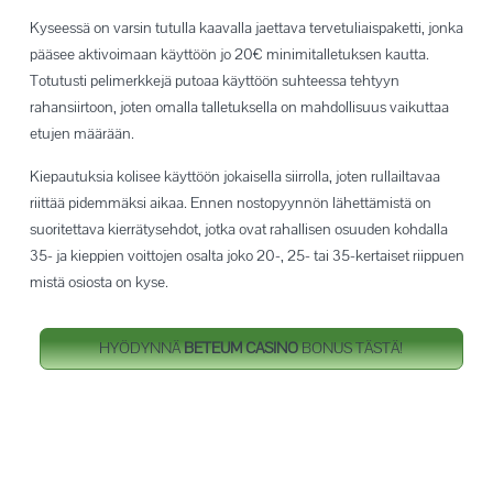
Kyseessä on varsin tutulla kaavalla jaettava tervetuliaispaketti, jonka
pääsee aktivoimaan käyttöön jo 20€ minimitalletuksen kautta.
Totutusti pelimerkkejä putoaa käyttöön suhteessa tehtyyn
rahansiirtoon, joten omalla talletuksella on mahdollisuus vaikuttaa
etujen määrään.
Kiepautuksia kolisee käyttöön jokaisella siirrolla, joten rullailtavaa
riittää pidemmäksi aikaa. Ennen nostopyynnön lähettämistä on
suoritettava kierrätysehdot, jotka ovat rahallisen osuuden kohdalla
35- ja kieppien voittojen osalta joko 20-, 25- tai 35-kertaiset riippuen
mistä osiosta on kyse.
HYÖDYNNÄ
BETEUM CASINO
BONUS TÄSTÄ!