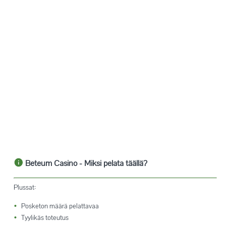
Beteum Casino
- Miksi pelata täällä?
Plussat:
Posketon määrä pelattavaa
Tyylikäs toteutus