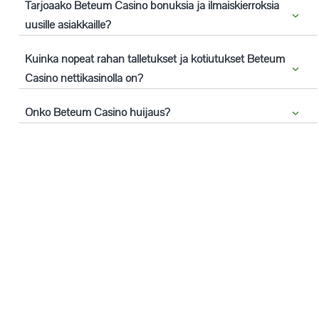
Tarjoaako
Beteum Casino
bonuksia ja ilmaiskierroksia
uusille asiakkaille?
Kuinka nopeat rahan talletukset ja kotiutukset
Beteum
Casino
nettikasinolla on?
Onko
Beteum Casino
huijaus?