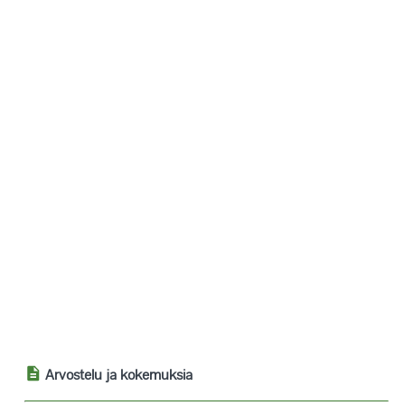
Arvostelu ja kokemuksia