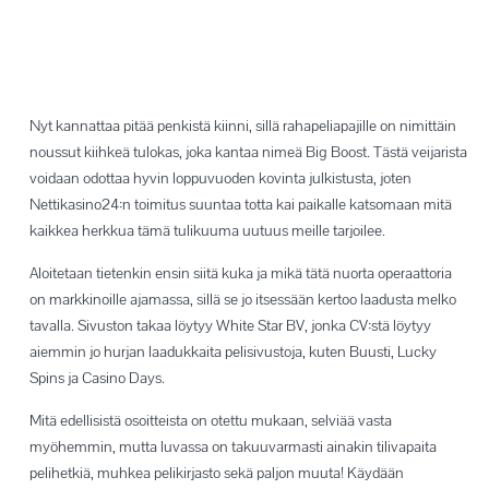
Nyt kannattaa pitää penkistä kiinni, sillä rahapeliapajille on nimittäin
noussut kiihkeä tulokas, joka kantaa nimeä Big Boost. Tästä veijarista
voidaan odottaa hyvin loppuvuoden kovinta julkistusta, joten
Nettikasino24:n toimitus suuntaa totta kai paikalle katsomaan mitä
kaikkea herkkua tämä tulikuuma uutuus meille tarjoilee.
Aloitetaan tietenkin ensin siitä kuka ja mikä tätä nuorta operaattoria
on markkinoille ajamassa, sillä se jo itsessään kertoo laadusta melko
tavalla. Sivuston takaa löytyy White Star BV, jonka CV:stä löytyy
aiemmin jo hurjan laadukkaita pelisivustoja, kuten Buusti, Lucky
Spins ja Casino Days.
Mitä edellisistä osoitteista on otettu mukaan, selviää vasta
myöhemmin, mutta luvassa on takuuvarmasti ainakin tilivapaita
pelihetkiä, muhkea pelikirjasto sekä paljon muuta! Käydään