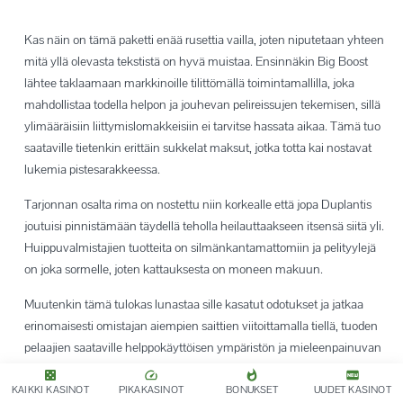
Kas näin on tämä paketti enää rusettia vailla, joten niputetaan yhteen
mitä yllä olevasta tekstistä on hyvä muistaa. Ensinnäkin Big Boost
lähtee taklaamaan markkinoille tilittömällä toimintamallilla, joka
mahdollistaa todella helpon ja jouhevan pelireissujen tekemisen, sillä
ylimääräisiin liittymislomakkeisiin ei tarvitse hassata aikaa. Tämä tuo
saataville tietenkin erittäin sukkelat maksut, jotka totta kai nostavat
lukemia pistesarakkeessa.
Tarjonnan osalta rima on nostettu niin korkealle että jopa Duplantis
joutuisi pinnistämään täydellä teholla heilauttaakseen itsensä siitä yli.
Huippuvalmistajien tuotteita on silmänkantamattomiin ja pelityylejä
on joka sormelle, joten kattauksesta on moneen makuun.
Muutenkin tämä tulokas lunastaa sille kasatut odotukset ja jatkaa
erinomaisesti omistajan aiempien saittien viitoittamalla tiellä, tuoden
pelaajien saataville helppokäyttöisen ympäristön ja mieleenpainuvan
visuaalisen ilmeen. Ylipäätään voidaan BigBoostin olevan
potentiaalinen nuori ja nouseva pelien keskittymä, johon kannattaa
KAIKKI KASINOT
PIKAKASINOT
BONUKSET
UUDET KASINOT