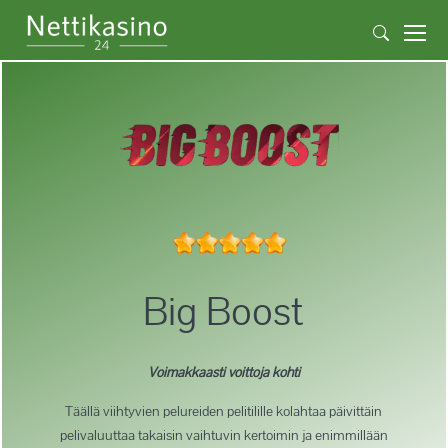
Big Boost
Voimakkaasti voittoja kohti
Täällä viihtyvien pelureiden pelitilille kolahtaa päivittäin
pelivaluuttaa takaisin vaihtuvin kertoimin ja enimmillään