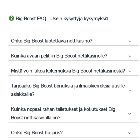
Big Boost
FAQ - Usein kysyttyjä kysymyksiä
Onko
Big Boost
luotettava nettikasino?
Kuinka avaan pelitilin
Big Boost
nettikasinolle?
Mistä voin lukea kokemuksia
Big Boost
nettikasinosta?
Tarjoaako
Big Boost
bonuksia ja ilmaiskierroksia uusille
asiakkaille?
Kuinka nopeat rahan talletukset ja kotiutukset
Big
Boost
nettikasinolla on?
Onko
Big Boost
huijaus?