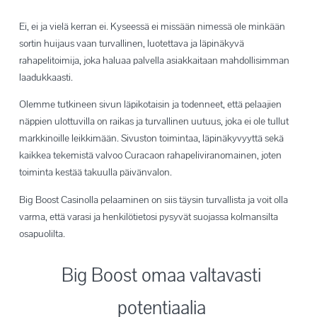
Ei, ei ja vielä kerran ei. Kyseessä ei missään nimessä ole minkään
sortin huijaus vaan turvallinen, luotettava ja läpinäkyvä
rahapelitoimija, joka haluaa palvella asiakkaitaan mahdollisimman
laadukkaasti.
Olemme tutkineen sivun läpikotaisin ja todenneet, että pelaajien
näppien ulottuvilla on raikas ja turvallinen uutuus, joka ei ole tullut
markkinoille leikkimään. Sivuston toimintaa, läpinäkyvyyttä sekä
kaikkea tekemistä valvoo Curacaon rahapeliviranomainen, joten
toiminta kestää takuulla päivänvalon.
Big Boost Casinolla pelaaminen on siis täysin turvallista ja voit olla
varma, että varasi ja henkilötietosi pysyvät suojassa kolmansilta
osapuolilta.
Big Boost omaa valtavasti
potentiaalia