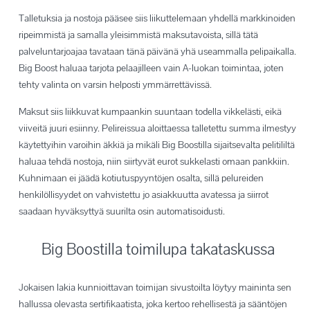
Talletuksia ja nostoja pääsee siis liikuttelemaan yhdellä markkinoiden
ripeimmistä ja samalla yleisimmistä maksutavoista, sillä tätä
palveluntarjoajaa tavataan tänä päivänä yhä useammalla pelipaikalla.
Big Boost haluaa tarjota pelaajilleen vain A-luokan toimintaa, joten
tehty valinta on varsin helposti ymmärrettävissä.
Maksut siis liikkuvat kumpaankin suuntaan todella vikkelästi, eikä
viiveitä juuri esiinny. Pelireissua aloittaessa talletettu summa ilmestyy
käytettyihin varoihin äkkiä ja mikäli Big Boostilla sijaitsevalta pelitililtä
haluaa tehdä nostoja, niin siirtyvät eurot sukkelasti omaan pankkiin.
Kuhnimaan ei jäädä kotiutuspyyntöjen osalta, sillä pelureiden
henkilöllisyydet on vahvistettu jo asiakkuutta avatessa ja siirrot
saadaan hyväksyttyä suurilta osin automatisoidusti.
Big Boostilla toimilupa takataskussa
Jokaisen lakia kunnioittavan toimijan sivustoilta löytyy maininta sen
hallussa olevasta sertifikaatista, joka kertoo rehellisestä ja sääntöjen