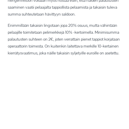
hengenvetoon voidaan myös nostaa esiin, että näiden palautusten
saaminen vaatii pelaajalta tappiollista pelaamista ja takaisin tuleva
summa suhteutetaan hävittyyn saldoon.
Enimmillään takaisin lingotaan jopa 20% osuus, mutta vähintään
pelaajille toimitetaan pelimerkkejä 10% -kertoimella. Minimisumma
palautusten suhteen on 2€, joten verrattain pienet tappiot korjataan
operaattorin toimesta. On kuitenkin laitettava merkille 10-kertainen
kierrätysvaatimus, joka näille takaisin syljetyille euroille on asetettu.