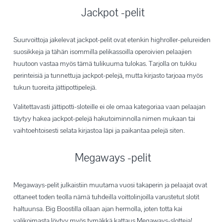
Jackpot -pelit
Suurvoittoja jakelevat jackpot-pelit ovat etenkin highroller-pelureiden
suosikkeja ja tähän isommilla pelikassoilla operoivien pelaajien
huutoon vastaa myös tämä tulikuuma tulokas. Tarjolla on tukku
perinteisiä ja tunnettuja jackpot-pelejä, mutta kirjasto tarjoaa myös
tukun tuoreita jättipottipelejä.
Valitettavasti jättipotti-sloteille ei ole omaa kategoriaa vaan pelaajan
täytyy hakea jackpot-pelejä hakutoiminnolla nimen mukaan tai
vaihtoehtoisesti selata kirjastoa läpi ja paikantaa pelejä siten.
Megaways -pelit
Megaways-pelit julkaistiin muutama vuosi takaperin ja pelaajat ovat
ottaneet toden teolla nämä tuhdeilla voittolinjoilla varustetut slotit
haltuunsa. Big Boostilla ollaan ajan hermolla, joten totta kai
valikoimasta löytyy myös tymäkkä kattaus Megaways-slotteja!