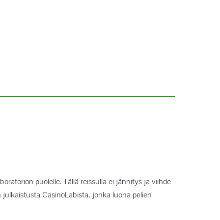
atorion puolelle. Tällä reissulla ei jännitys ja viihde
 julkaistusta CasinoLabista, jonka luona pelien