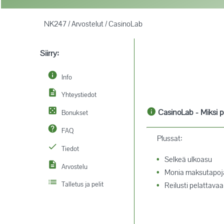
NK247
/
Arvostelut
/
CasinoLab
Siirry:
Info
Yhteystiedot
CasinoLab
- Miksi p
Bonukset
FAQ
Plussat:
Tiedot
Selkeä ulkoasu
Arvostelu
Monia maksutapoj
Talletus ja pelit
Reilusti pelattavaa