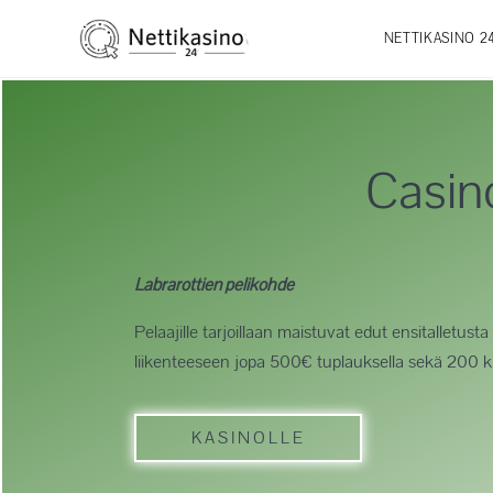
NETTIKASINO 2
Casin
Labrarottien pelikohde
Pelaajille tarjoillaan maistuvat edut ensitalletu
liikenteeseen jopa 500€ tuplauksella sekä 200 ki
KASINOLLE