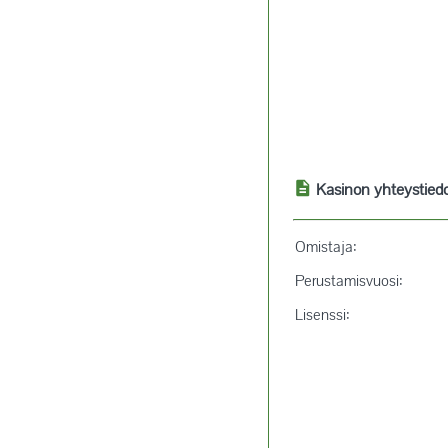
Kasinon yhteystied
Omistaja:
Perustamisvuosi:
Lisenssi: