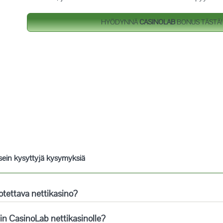
HYÖDYNNÄ
CASINOLAB
BONUS TÄSTÄ!
ein kysyttyjä kysymyksiä
otettava nettikasino?
lin
CasinoLab
nettikasinolle?