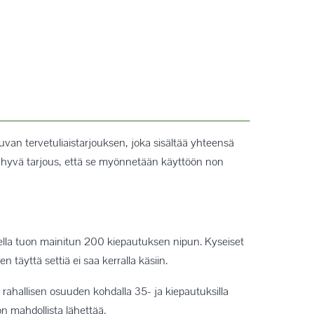
istuvan tervetuliaistarjouksen, joka sisältää yhteensä
 hyvä tarjous, että se myönnetään käyttöön non
hella tuon mainitun 200 kiepautuksen nipun. Kyseiset
äyttä settiä ei saa kerralla käsiin.
 rahallisen osuuden kohdalla 35- ja kiepautuksilla
n mahdollista lähettää.