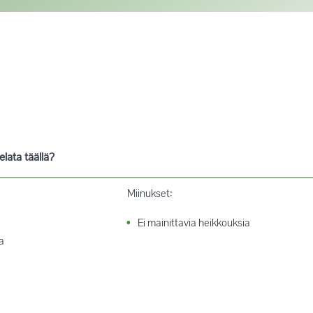
elata täällä?
Miinukset:
Ei mainittavia heikkouksia
a