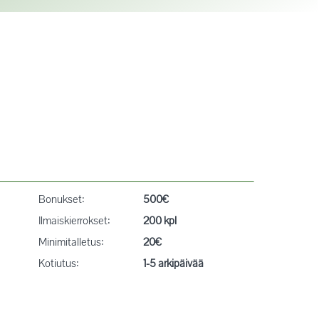
Bonukset:
500€
Ilmaiskierrokset:
200 kpl
Minimitalletus:
20€
Kotiutus:
1-5 arkipäivää