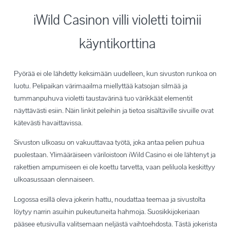
iWild Casinon villi violetti toimii
käyntikorttina
Pyörää ei ole lähdetty keksimään uudelleen, kun sivuston runkoa on
luotu. Pelipaikan värimaailma miellyttää katsojan silmää ja
tummanpuhuva violetti taustavärinä tuo värikkäät elementit
näyttävästi esiin. Näin linkit peleihin ja tietoa sisältäville sivuille ovat
kätevästi havaittavissa.
Sivuston ulkoasu on vakuuttavaa työtä, joka antaa pelien puhua
puolestaan. Ylimääräiseen väriloistoon iWild Casino ei ole lähtenyt ja
rakettien ampumiseen ei ole koettu tarvetta, vaan peliluola keskittyy
ulkoasussaan olennaiseen.
Logossa esillä oleva jokerin hattu, noudattaa teemaa ja sivustolta
löytyy narrin asuihin pukeutuneita hahmoja. Suosikkijokeriaan
pääsee etusivulla valitsemaan neljästä vaihtoehdosta. Tästä jokerista