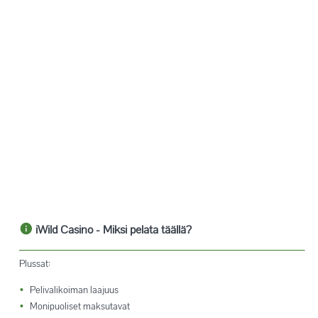
iWild Casino
- Miksi pelata täällä?
Plussat:
Pelivalikoiman laajuus
Monipuoliset maksutavat