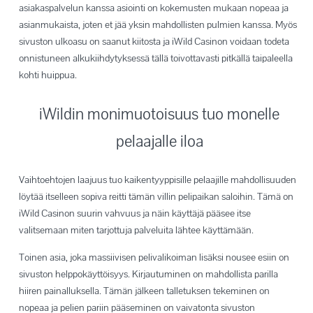
asiakaspalvelun kanssa asiointi on kokemusten mukaan nopeaa ja
asianmukaista, joten et jää yksin mahdollisten pulmien kanssa. Myös
sivuston ulkoasu on saanut kiitosta ja iWild Casinon voidaan todeta
onnistuneen alkukiihdytyksessä tällä toivottavasti pitkällä taipaleella
kohti huippua.
iWildin monimuotoisuus tuo monelle
pelaajalle iloa
Vaihtoehtojen laajuus tuo kaikentyyppisille pelaajille mahdollisuuden
löytää itselleen sopiva reitti tämän villin pelipaikan saloihin. Tämä on
iWild Casinon suurin vahvuus ja näin käyttäjä pääsee itse
valitsemaan miten tarjottuja palveluita lähtee käyttämään.
Toinen asia, joka massiivisen pelivalikoiman lisäksi nousee esiin on
sivuston helppokäyttöisyys. Kirjautuminen on mahdollista parilla
hiiren painalluksella. Tämän jälkeen talletuksen tekeminen on
nopeaa ja pelien pariin pääseminen on vaivatonta sivuston