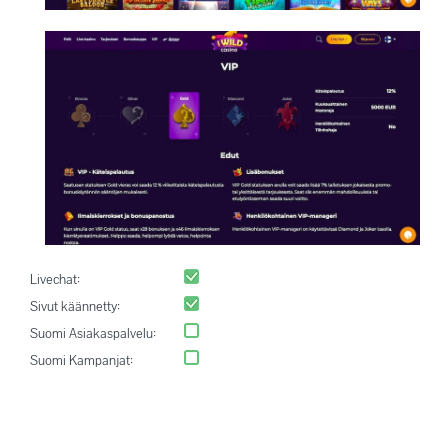
Livechat:
Sivut käännetty:
Suomi Asiakaspalvelu:
Suomi Kampanjat: