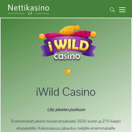
iWild Casino
Liity jokerien joukkoon
Ensimmäiset jokerit nousevat pakasta 3500 euron ja 270 kiepin
etupaketilla. Kokonaisuus jakautuu neljälle ensimmäiselle