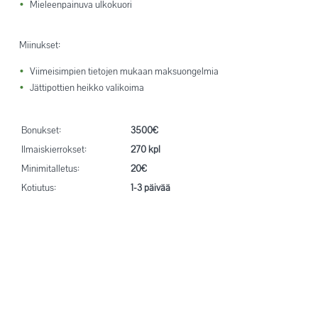
Mieleenpainuva ulkokuori
Miinukset:
Viimeisimpien tietojen mukaan maksuongelmia
Jättipottien heikko valikoima
Bonukset:
3500€
Ilmaiskierrokset:
270 kpl
Minimitalletus:
20€
Kotiutus:
1-3 päivää