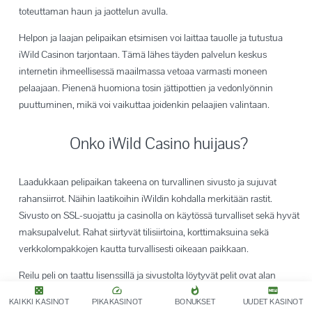
toteuttaman haun ja jaottelun avulla.
Helpon ja laajan pelipaikan etsimisen voi laittaa tauolle ja tutustua
iWild Casinon tarjontaan. Tämä lähes täyden palvelun keskus
internetin ihmeellisessä maailmassa vetoaa varmasti moneen
pelaajaan. Pienenä huomiona tosin jättipottien ja vedonlyönnin
puuttuminen, mikä voi vaikuttaa joidenkin pelaajien valintaan.
Onko iWild Casino huijaus?
Laadukkaan pelipaikan takeena on turvallinen sivusto ja sujuvat
rahansiirrot. Näihin laatikoihin iWildin kohdalla merkitään rastit.
Sivusto on SSL-suojattu ja casinolla on käytössä turvalliset sekä hyvät
maksupalvelut. Rahat siirtyvät tilisiirtoina, korttimaksuina sekä
verkkolompakkojen kautta turvallisesti oikeaan paikkaan.
Reilu peli on taattu lisenssillä ja sivustolta löytyvät pelit ovat alan
isoimpien toimijoiden tuotoksia. Näin varmistetaan pelien
KAIKKI KASINOT
PIKAKASINOT
BONUKSET
UUDET KASINOT
luotettavuus ja oikeudenmukaisuus. Ongelmatapauksissa iWild