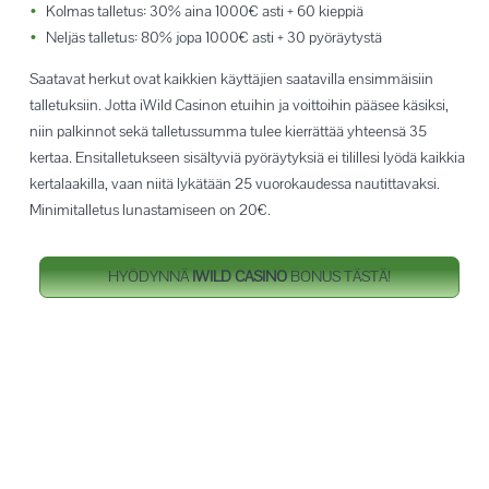
Kolmas talletus: 30% aina 1000€ asti + 60 kieppiä
Neljäs talletus: 80% jopa 1000€ asti + 30 pyöräytystä
Saatavat herkut ovat kaikkien käyttäjien saatavilla ensimmäisiin
talletuksiin. Jotta iWild Casinon etuihin ja voittoihin pääsee käsiksi,
niin palkinnot sekä talletussumma tulee kierrättää yhteensä 35
kertaa. Ensitalletukseen sisältyviä pyöräytyksiä ei tilillesi lyödä kaikkia
kertalaakilla, vaan niitä lykätään 25 vuorokaudessa nautittavaksi.
Minimitalletus lunastamiseen on 20€.
HYÖDYNNÄ
IWILD CASINO
BONUS TÄSTÄ!