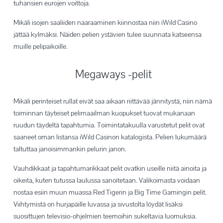
tuhansien eurojen voittoja.
Mikäli isojen saaliiden naaraaminen kiinnostaa niin iWild Casino
jättää kylmäksi. Näiden pelien ystävien tulee suunnata katseensa
muille pelipaikoille.
Megaways -pelit
Mikäli perinteiset rullat eivät saa aikaan riittävää jännitystä, niin nämä
toiminnan täyteiset pelimaailman kuopukset tuovat mukanaan
ruudun täydeltä tapahtumia. Toimintatakuulla varustetut pelit ovat
saaneet oman listansa iWild Casinon katalogista. Pelien lukumäärä
taltuttaa janoisimmankin pelurin janon.
Vauhdikkaat ja tapahtumarikkaat pelit ovatkin useille niitä ainoita ja
oikeita, kuten tutussa laulussa sanoitetaan. Valikoimasta voidaan
nostaa esiin muun muassa Red Tigerin ja Big Time Gamingin pelit.
Viihtymistä on hurjapäille luvassa ja sivustolta löydät lisäksi
suosittujen televisio-ohjelmien teemoihin sukeltavia luomuksia.