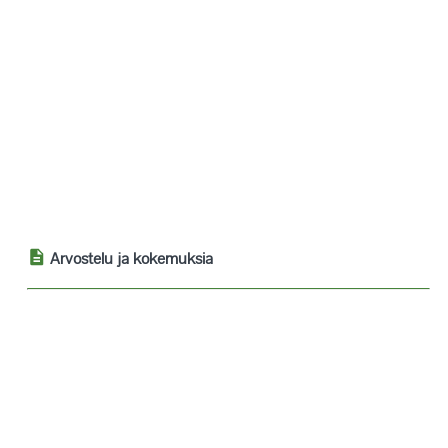
Arvostelu ja kokemuksia