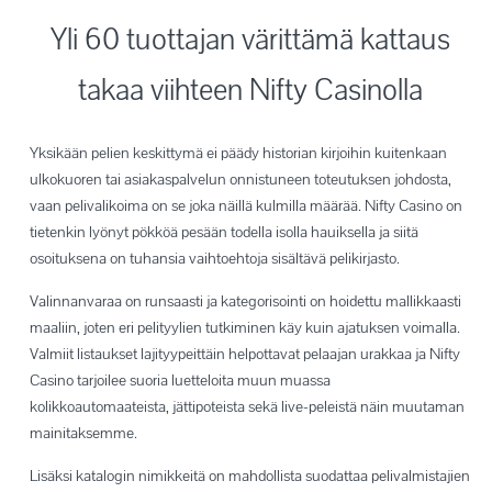
Yli 60 tuottajan värittämä kattaus
takaa viihteen Nifty Casinolla
Yksikään pelien keskittymä ei päädy historian kirjoihin kuitenkaan
ulkokuoren tai asiakaspalvelun onnistuneen toteutuksen johdosta,
vaan pelivalikoima on se joka näillä kulmilla määrää. Nifty Casino on
tietenkin lyönyt pökköä pesään todella isolla hauiksella ja siitä
osoituksena on tuhansia vaihtoehtoja sisältävä pelikirjasto.
Valinnanvaraa on runsaasti ja kategorisointi on hoidettu mallikkaasti
maaliin, joten eri pelityylien tutkiminen käy kuin ajatuksen voimalla.
Valmiit listaukset lajityypeittäin helpottavat pelaajan urakkaa ja Nifty
Casino tarjoilee suoria luetteloita muun muassa
kolikkoautomaateista, jättipoteista sekä live-peleistä näin muutaman
mainitaksemme.
Lisäksi katalogin nimikkeitä on mahdollista suodattaa pelivalmistajien