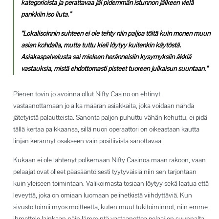
kategorioista ja perattavaa jäi pidemmän istunnon jälkeen vielä
pankkiin iso liuta.”
“Lokalisoinnin suhteen ei ole tehty niin paljoa töitä kuin monen muun
asian kohdalla, mutta tuttu kieli löytyy kuitenkin käytöstä.
Asiakaspalvelusta sai mieleen heränneisiin kysymyksiin äkkiä
vastauksia, mistä ehdottomasti pisteet tuoreen julkaisun suuntaan.”
Pienen tovin jo avoinna ollut Nifty Casino on ehtinyt
vastaanottamaan jo aika määrän asiakkaita, joka voidaan nähdä
jätetyistä palautteista. Sanonta paljon puhuttu vähän kehuttu, ei pidä
tällä kertaa paikkaansa, sillä nuori operaattori on oikeastaan kautta
linjan kerännyt osakseen vain positiivista sanottavaa.
Kukaan ei ole lähtenyt polkemaan Nifty Casinoa maan rakoon, vaan
pelaajat ovat olleet pääsääntöisesti tyytyväisiä niin sen tarjontaan
kuin yleiseen toimintaan. Valikoimasta tosiaan löytyy sekä laatua että
leveyttä, joka on omiaan luomaan pelihetkistä viihdyttäviä. Kun
sivusto toimii myös moitteetta, kuten muut tukitoiminnot, niin emme
ihmettele lainkaan näin lämmintä vastaanottoa pelaajien suunnalta.