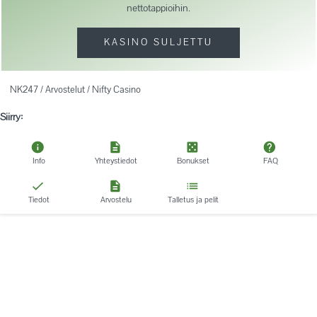
nettotappioihin.
KASINO SULJETTU
NK247
/
Arvostelut
/
Nifty Casino
Siirry:
Info
Yhteystiedot
Bonukset
FAQ
Tiedot
Arvostelu
Talletus ja pelit