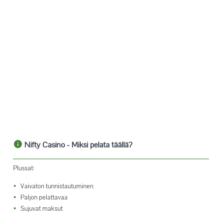
Nifty Casino
- Miksi pelata täällä?
Plussat:
Vaivaton tunnistautuminen
Paljon pelattavaa
Sujuvat maksut