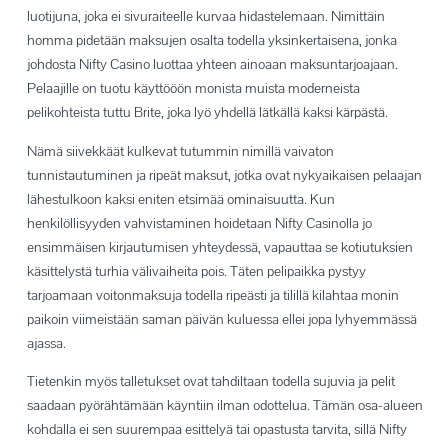
luotijuna, joka ei sivuraiteelle kurvaa hidastelemaan. Nimittäin
homma pidetään maksujen osalta todella yksinkertaisena, jonka
johdosta Nifty Casino luottaa yhteen ainoaan maksuntarjoajaan.
Pelaajille on tuotu käyttööön monista muista moderneista
pelikohteista tuttu Brite, joka lyö yhdellä lätkällä kaksi kärpästä.
Nämä siivekkäät kulkevat tutummin nimillä vaivaton
tunnistautuminen ja ripeät maksut, jotka ovat nykyaikaisen pelaajan
lähestulkoon kaksi eniten etsimää ominaisuutta. Kun
henkilöllisyyden vahvistaminen hoidetaan Nifty Casinolla jo
ensimmäisen kirjautumisen yhteydessä, vapauttaa se kotiutuksien
käsittelystä turhia välivaiheita pois. Täten pelipaikka pystyy
tarjoamaan voitonmaksuja todella ripeästi ja tilillä kilahtaa monin
paikoin viimeistään saman päivän kuluessa ellei jopa lyhyemmässä
ajassa.
Tietenkin myös talletukset ovat tahdiltaan todella sujuvia ja pelit
saadaan pyörähtämään käyntiin ilman odottelua. Tämän osa-alueen
kohdalla ei sen suurempaa esittelyä tai opastusta tarvita, sillä Nifty