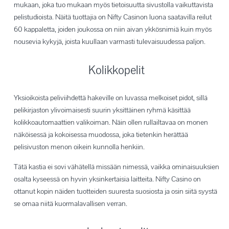
mukaan, joka tuo mukaan myös tietoisuutta sivustolla vaikuttavista
pelistudioista. Näitä tuottajia on Nifty Casinon luona saatavilla reilut
60 kappaletta, joiden joukossa on niin aivan ykkösnimiä kuin myös
nousevia kykyjä, joista kuullaan varmasti tulevaisuudessa paljon.
Kolikkopelit
Yksioikoista peliviihdettä hakeville on luvassa melkoiset pidot, sillä
pelikirjaston ylivoimaisesti suurin yksittäinen ryhmä käsittää
kolikkoautomaattien valikoiman. Näin ollen rullailtavaa on monen
näköisessä ja kokoisessa muodossa, joka tietenkin herättää
pelisivuston menon oikein kunnolla henkiin.
Tätä kastia ei sovi vähätellä missään nimessä, vaikka ominaisuuksien
osalta kyseessä on hyvin yksinkertaisia laitteita. Nifty Casino on
ottanut kopin näiden tuotteiden suuresta suosiosta ja osin siitä syystä
se omaa niitä kuormalavallisen verran.