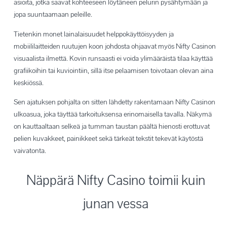
asioita, jotka saavat kohteeseen löytäneen pelurin pysähtymään ja
jopa suuntaamaan peleille.
Tietenkin monet lainalaisuudet helppokäyttöisyyden ja
mobiililaitteiden ruutujen koon johdosta ohjaavat myös Nifty Casinon
visuaalista ilmettä. Kovin runsaasti ei voida ylimääräistä tilaa käyttää
grafiikoihin tai kuviointiin, sillä itse pelaamisen toivotaan olevan aina
keskiössä.
Sen ajatuksen pohjalta on sitten lähdetty rakentamaan Nifty Casinon
ulkoasua, joka täyttää tarkoituksensa erinomaisella tavalla. Näkymä
on kauttaaltaan selkeä ja tumman taustan päältä hienosti erottuvat
pelien kuvakkeet, painikkeet sekä tärkeät tekstit tekevät käytöstä
vaivatonta.
Näppärä Nifty Casino toimii kuin
junan vessa