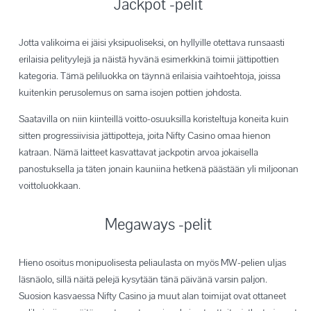
Jackpot -pelit
Jotta valikoima ei jäisi yksipuoliseksi, on hyllyille otettava runsaasti
erilaisia pelityylejä ja näistä hyvänä esimerkkinä toimii jättipottien
kategoria. Tämä peliluokka on täynnä erilaisia vaihtoehtoja, joissa
kuitenkin perusolemus on sama isojen pottien johdosta.
Saatavilla on niin kiinteillä voitto-osuuksilla koristeltuja koneita kuin
sitten progressiivisia jättipotteja, joita Nifty Casino omaa hienon
katraan. Nämä laitteet kasvattavat jackpotin arvoa jokaisella
panostuksella ja täten jonain kauniina hetkenä päästään yli miljoonan
voittoluokkaan.
Megaways -pelit
Hieno osoitus monipuolisesta peliaulasta on myös MW-pelien uljas
läsnäolo, sillä näitä pelejä kysytään tänä päivänä varsin paljon.
Suosion kasvaessa Nifty Casino ja muut alan toimijat ovat ottaneet