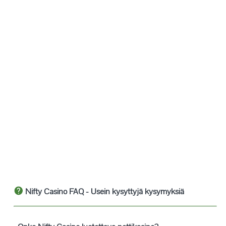
Nifty Casino
FAQ - Usein kysyttyjä kysymyksiä