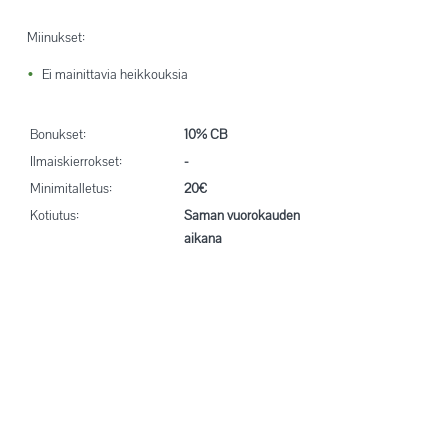
Miinukset:
Ei mainittavia heikkouksia
Bonukset:
10% CB
Ilmaiskierrokset:
-
Minimitalletus:
20€
Kotiutus:
Saman vuorokauden
aikana