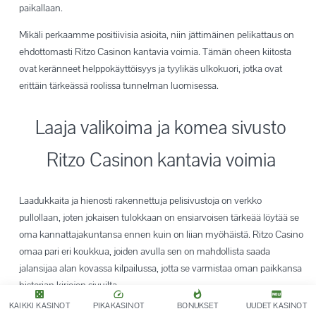
paikallaan.
Mikäli perkaamme positiivisia asioita, niin jättimäinen pelikattaus on
ehdottomasti Ritzo Casinon kantavia voimia. Tämän oheen kiitosta
ovat keränneet helppokäyttöisyys ja tyylikäs ulkokuori, jotka ovat
erittäin tärkeässä roolissa tunnelman luomisessa.
Laaja valikoima ja komea sivusto
Ritzo Casinon kantavia voimia
Laadukkaita ja hienosti rakennettuja pelisivustoja on verkko
pullollaan, joten jokaisen tulokkaan on ensiarvoisen tärkeää löytää se
oma kannattajakuntansa ennen kuin on liian myöhäistä. Ritzo Casino
omaa pari eri koukkua, joiden avulla sen on mahdollista saada
jalansijaa alan kovassa kilpailussa, jotta se varmistaa oman paikkansa
historian kirjojen sivuilta.
KAIKKI KASINOT
PIKAKASINOT
BONUKSET
UUDET KASINOT
Se ensimmäinen ja selvin on tietenkin ulkoasu sekä valittu teema,