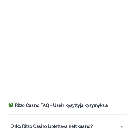
Ritzo Casino
FAQ - Usein kysyttyjä kysymyksiä
Onko
Ritzo Casino
luotettava nettikasino?