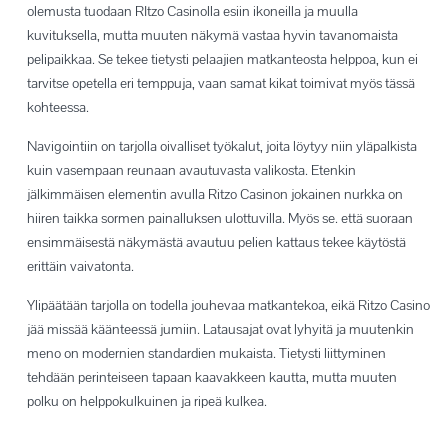
olemusta tuodaan RItzo Casinolla esiin ikoneilla ja muulla
kuvituksella, mutta muuten näkymä vastaa hyvin tavanomaista
pelipaikkaa. Se tekee tietysti pelaajien matkanteosta helppoa, kun ei
tarvitse opetella eri temppuja, vaan samat kikat toimivat myös tässä
kohteessa.
Navigointiin on tarjolla oivalliset työkalut, joita löytyy niin yläpalkista
kuin vasempaan reunaan avautuvasta valikosta. Etenkin
jälkimmäisen elementin avulla Ritzo Casinon jokainen nurkka on
hiiren taikka sormen painalluksen ulottuvilla. Myös se. että suoraan
ensimmäisestä näkymästä avautuu pelien kattaus tekee käytöstä
erittäin vaivatonta.
Ylipäätään tarjolla on todella jouhevaa matkantekoa, eikä Ritzo Casino
jää missää käänteessä jumiin. Latausajat ovat lyhyitä ja muutenkin
meno on modernien standardien mukaista. Tietysti liittyminen
tehdään perinteiseen tapaan kaavakkeen kautta, mutta muuten
polku on helppokulkuinen ja ripeä kulkea.