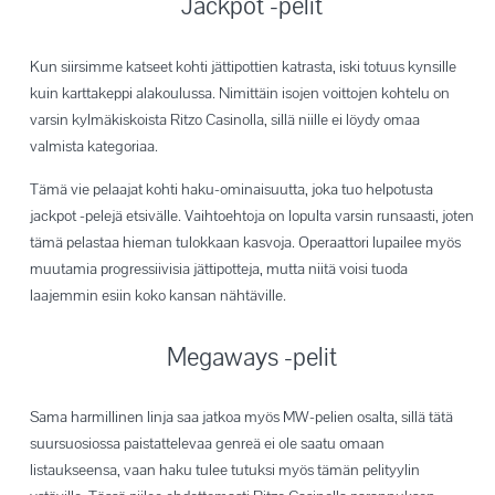
Jackpot -pelit
Kun siirsimme katseet kohti jättipottien katrasta, iski totuus kynsille
kuin karttakeppi alakoulussa. Nimittäin isojen voittojen kohtelu on
varsin kylmäkiskoista Ritzo Casinolla, sillä niille ei löydy omaa
valmista kategoriaa.
Tämä vie pelaajat kohti haku-ominaisuutta, joka tuo helpotusta
jackpot -pelejä etsivälle. Vaihtoehtoja on lopulta varsin runsaasti, joten
tämä pelastaa hieman tulokkaan kasvoja. Operaattori lupailee myös
muutamia progressiivisia jättipotteja, mutta niitä voisi tuoda
laajemmin esiin koko kansan nähtäville.
Megaways -pelit
Sama harmillinen linja saa jatkoa myös MW-pelien osalta, sillä tätä
suursuosiossa paistattelevaa genreä ei ole saatu omaan
listaukseensa, vaan haku tulee tutuksi myös tämän pelityylin