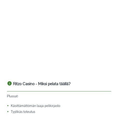
Ritzo Casino
- Miksi pelata täällä?
Plussat:
Käsittämättömän laaja pelikirjasto
Tyylikäs toteutus