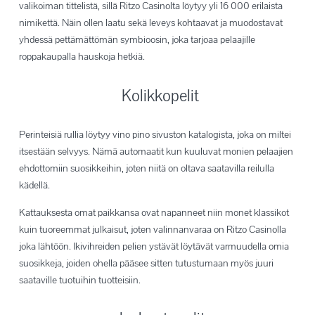
valikoiman tittelistä, sillä Ritzo Casinolta löytyy yli 16 000 erilaista
nimikettä. Näin ollen laatu sekä leveys kohtaavat ja muodostavat
yhdessä pettämättömän symbioosin, joka tarjoaa pelaajille
roppakaupalla hauskoja hetkiä.
Kolikkopelit
Perinteisiä rullia löytyy vino pino sivuston katalogista, joka on miltei
itsestään selvyys. Nämä automaatit kun kuuluvat monien pelaajien
ehdottomiin suosikkeihin, joten niitä on oltava saatavilla reilulla
kädellä.
Kattauksesta omat paikkansa ovat napanneet niin monet klassikot
kuin tuoreemmat julkaisut, joten valinnanvaraa on Ritzo Casinolla
joka lähtöön. Ikivihreiden pelien ystävät löytävät varmuudella omia
suosikkeja, joiden ohella pääsee sitten tutustumaan myös juuri
saataville tuotuihin tuotteisiin.