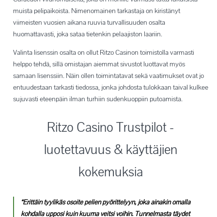
muista pelipaikoista. Nimenomainen tarkastaja on kiristänyt
viimeisten vuosien aikana ruuvia turvallisuuden osalta
huomattavasti, joka sataa tietenkin pelaajiston laariin.
Valinta lisenssin osalta on ollut Ritzo Casinon toimistolla varmasti
helppo tehdä, sillä omistajan aiemmat sivustot luottavat myös
samaan lisenssiin. Näin ollen toimintatavat sekä vaatimukset ovat jo
entuudestaan tarkasti tiedossa, jonka johdosta tulokkaan taival kulkee
sujuvasti eteenpäin ilman turhiin sudenkuoppiin putoamista.
Ritzo Casino Trustpilot -
luotettavuus & käyttäjien
kokemuksia
“Erittäin tyylikäs osoite pelien pyörittelyyn, joka ainakin omalla
kohdalla upposi kuin kuuma veitsi voihin. Tunnelmasta täydet