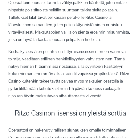
Operaattorin luona ei tunneta välityspalkkion käsitettä, joten niitä ei
nippaista pois siirroista pelitilin suuntaan taikka sieltä poispäin.
Talletukset kilahtavat pelikassan perukoille Ritzo Casinolla
lähestulkoon saman tien, joten pelien käynnistäminen onnistuu
virtaviivaisesti. Maksutapojen välillä on pientä eroa minimisummista,
jotka on hyvä tarkastaa suoraan pelipaikan tiedoista.
Koska kyseessä on perinteisen liittymisprosessin nimeen vannova
toimija, vaaditaan erillinen henkilöllisyyden vahvistaminen. Tämä
näkyy hieman hitaammissa nostoissa, sillä pyyntöjen käsittelyyn
kuluu hieman enemmän aikaa kuin tilivapaissa ympäristöissä. Ritzo
Casino kuitenkin tekee täyttä päivää myös maksujen osastolla ja
pyrkii tilittämään kotiutukset noin 1-5 päivän kuluessa pelaajalle
riippuen täysin maksutavan aiheuttamasta viiveestä.
Ritzo Casinon lisenssi on yleistä sorttia
Operaattori on hakenut virallisen siunauksen omalle toiminnalleen
Curacaon viranomaiselta, joka on monille varmasti tuttu lukuisista