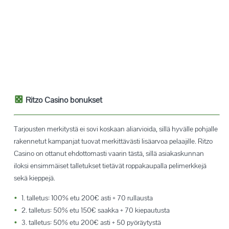
Ritzo Casino
bonukset
Tarjousten merkitystä ei sovi koskaan aliarvioida, sillä hyvälle pohjalle
rakennetut kampanjat tuovat merkittävästi lisäarvoa pelaajille. Ritzo
Casino on ottanut ehdottomasti vaarin tästä, sillä asiakaskunnan
iloksi ensimmäiset talletukset tietävät roppakaupalla pelimerkkejä
sekä kieppejä.
1. talletus: 100% etu 200€ asti + 70 rullausta
2. talletus: 50% etu 150€ saakka + 70 kiepautusta
3. talletus: 50% etu 200€ asti + 50 pyöräytystä