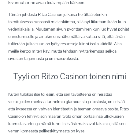
kivunnut sinne aivan terävimpään kärkeen.
Tämän johdosta Ritzo Casinon julkaisu herättää etenkin
toimituksessa runsaasti mielenkiintoa, sillä nyt liikutaan ikään kuin
vedenjakajalla. Muutaman sivun pyörittäminen kun luo hyvät pohjat
onnistumiselle ja ainakin ensinäkemältä vaikuttaa siltä, että tähän
tuliterään julkaisuun on lyöty resursseja kiinni isolla kädellä. Aika
meille kertoo miten käy, mutta tehdään nyt tarkempaa selkoa
sivuston tarjonnasta ja ominaisuuksista.
Tyyli on Ritzo Casinon toinen nimi
Kuten tulokas itse toi esiin, että sen tavoitteena on herättää
vierailijoiden mielissä tunnelmia glamourista ja loistosta, on selvää
että kyseessä on vahvan identiteetin ja teeman omaava osoite. Ritzo
Casino on tehnyt ison määrän työtä oman portaalinsa ulkokuoren
luomista varten ja nämä tunnit selvästi maksavat takaisin, sillä sen
verran komeasta pelikeskittymästä on kyse.