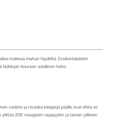
vääksi makeaa mahan täydeltä. Ensikertalaisten
ä ladotaan kouraan asiallinen keko.
inen vastine ja nivaska kieppejä päälle ovat ehkä se
tus ylittää 20€ maagisen rajapyykin ja tämän jälkeen