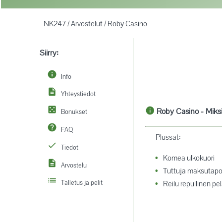
NK247
/
Arvostelut
/
Roby Casino
Siirry:
Info
Yhteystiedot
Roby Casino
- Miksi
Bonukset
FAQ
Plussat:
Tiedot
Komea ulkokuori
Arvostelu
Tuttuja maksutapo
Talletus ja pelit
Reilu repullinen pe