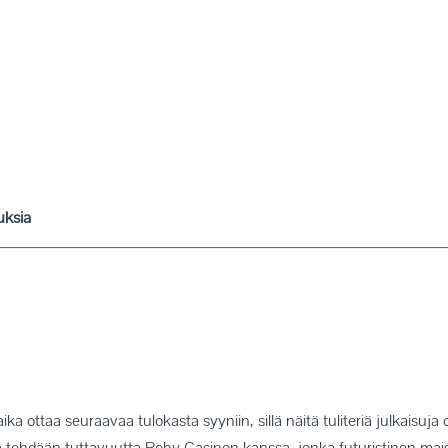
uksia
ka ottaa seuraavaa tulokasta syyniin, sillä näitä tuliteriä julkaisuj