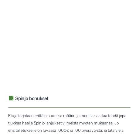
Spinjo
bonukset
Etuja tarjotaan erittäin suurissa määrin ja monilla saattaa tehdä jopa
tiukkaa haalia Spinjo lahjukset viimeistä myöten mukaansa. Jo
ensitalletukselle on luvassa 1000€ ja 100 pyöräytystä, ja tätä vielä