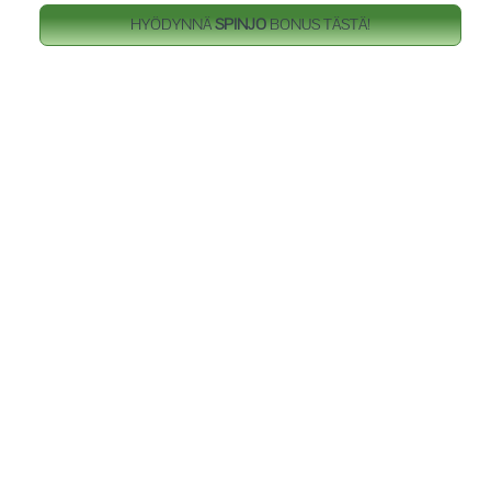
HYÖDYNNÄ
SPINJO
BONUS TÄSTÄ!