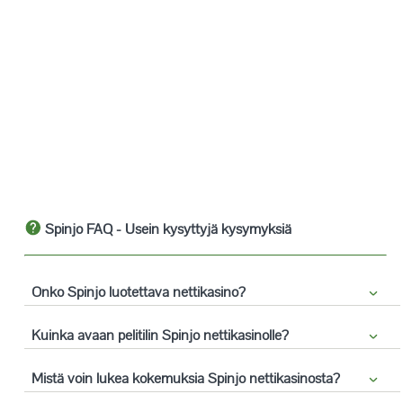
Spinjo
FAQ - Usein kysyttyjä kysymyksiä
Onko
Spinjo
luotettava nettikasino?
Kuinka avaan pelitilin
Spinjo
nettikasinolle?
Mistä voin lukea kokemuksia
Spinjo
nettikasinosta?