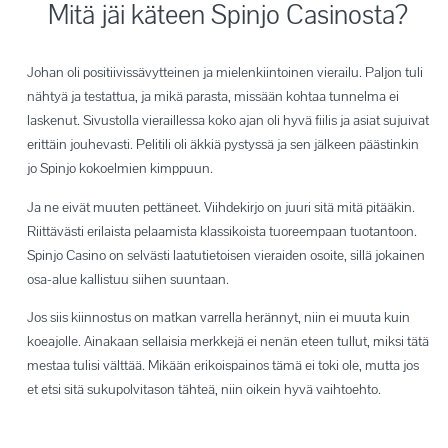
Mitä jäi käteen Spinjo Casinosta?
Johan oli positiivissävytteinen ja mielenkiintoinen vierailu. Paljon tuli
nähtyä ja testattua, ja mikä parasta, missään kohtaa tunnelma ei
laskenut. Sivustolla vieraillessa koko ajan oli hyvä fiilis ja asiat sujuivat
erittäin jouhevasti. Pelitili oli äkkiä pystyssä ja sen jälkeen päästinkin
jo Spinjo kokoelmien kimppuun.
Ja ne eivät muuten pettäneet. Viihdekirjo on juuri sitä mitä pitääkin.
Riittävästi erilaista pelaamista klassikoista tuoreempaan tuotantoon.
Spinjo Casino on selvästi laatutietoisen vieraiden osoite, sillä jokainen
osa-alue kallistuu siihen suuntaan.
Jos siis kiinnostus on matkan varrella herännyt, niin ei muuta kuin
koeajolle. Ainakaan sellaisia merkkejä ei nenän eteen tullut, miksi tätä
mestaa tulisi välttää. Mikään erikoispainos tämä ei toki ole, mutta jos
et etsi sitä sukupolvitason tähteä, niin oikein hyvä vaihtoehto.