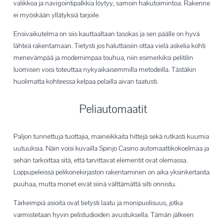
valikkoa ja navigointipalkkia löytyy, samoin hakutoimintoa. Rakenne
ei myöskään yllätyksiä tarjoile.
Ensivaikutelma on siis kauttaaltaan tasokas ja sen päälle on hyvä
lähteä rakentamaan. Tietysti jos haluttaisiin ottaa vielä askelia kohti
menevämpää ja modernimpaa touhua, niin esimerkiksi pelitilin
luomisen voisi toteuttaa nykyaikaisemmilla metodeilla. Tästäkin
huolimatta kohteessa kelpaa pelailla aivan taatusti.
Peliautomaatit
Paljon tunnettuja tuottajia, maineikkaita hittejä sekä rutkasti kuumia
uutuuksia. Näin voisi kuvailla Spinjo Casino automaattikokoelmaa ja
sehän tarkoittaa sitä, että tarvittavat elementit ovat olemassa.
Loppupeleissä pelikonekirjaston rakentaminen on aika yksinkertaista
puuhaa, mutta monet eivät siinä välttämättä silti onnistu.
Tärkeimpiä asioita ovat tietysti laatu ja monipuolisuus, jotka
varmistetaan hyvin pelistudioiden avustuksella. Tämän jälkeen