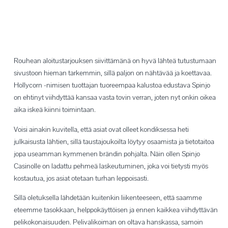
Rouhean aloitustarjouksen siivittämänä on hyvä lähteä tutustumaan
sivustoon hieman tarkemmin, sillä paljon on nähtävää ja koettavaa.
Hollycorn -nimisen tuottajan tuoreempaa kalustoa edustava Spinjo
on ehtinyt viihdyttää kansaa vasta tovin verran, joten nyt onkin oikea
aika iskeä kiinni toimintaan.
Voisi ainakin kuvitella, että asiat ovat olleet kondiksessa heti
julkaisusta lähtien, sillä taustajoukoilta löytyy osaamista ja tietotaitoa
jopa useamman kymmenen brändin pohjalta. Näin ollen Spinjo
Casinolle on ladattu pehmeä laskeutuminen, joka voi tietysti myös
kostautua, jos asiat otetaan turhan leppoisasti.
Sillä oletuksella lähdetään kuitenkin liikenteeseen, että saamme
eteemme tasokkaan, helppokäyttöisen ja ennen kaikkea viihdyttävän
pelikokonaisuuden. Pelivalikoiman on oltava hanskassa, samoin