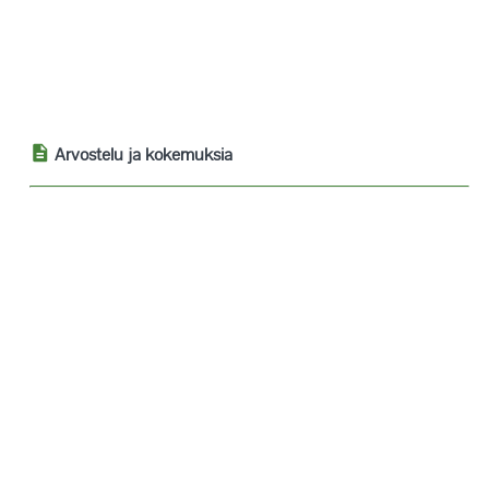
Arvostelu ja kokemuksia