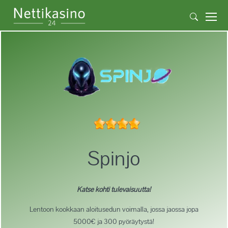
Spinjo
Katse kohti tulevaisuutta!
Lentoon kookkaan aloitusedun voimalla, jossa jaossa jopa
5000€ ja 300 pyöräytystä!