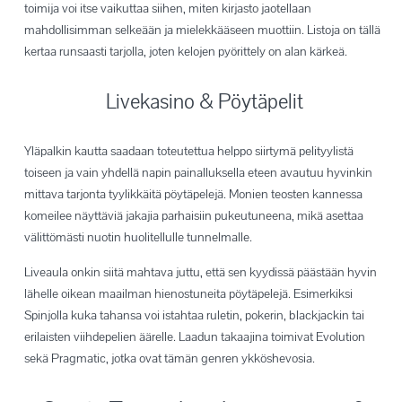
toimija voi itse vaikuttaa siihen, miten kirjasto jaotellaan
mahdollisimman selkeään ja mielekkääseen muottiin. Listoja on tällä
kertaa runsaasti tarjolla, joten kelojen pyörittely on alan kärkeä.
Livekasino & Pöytäpelit
Yläpalkin kautta saadaan toteutettua helppo siirtymä pelityylistä
toiseen ja vain yhdellä napin painalluksella eteen avautuu hyvinkin
mittava tarjonta tyylikkäitä pöytäpelejä. Monien teosten kannessa
komeilee näyttäviä jakajia parhaisiin pukeutuneena, mikä asettaa
välittömästi nuotin huolitellulle tunnelmalle.
Liveaula onkin siitä mahtava juttu, että sen kyydissä päästään hyvin
lähelle oikean maailman hienostuneita pöytäpelejä. Esimerkiksi
Spinjolla kuka tahansa voi istahtaa ruletin, pokerin, blackjackin tai
erilaisten viihdepelien äärelle. Laadun takaajina toimivat Evolution
sekä Pragmatic, jotka ovat tämän genren ykköshevosia.