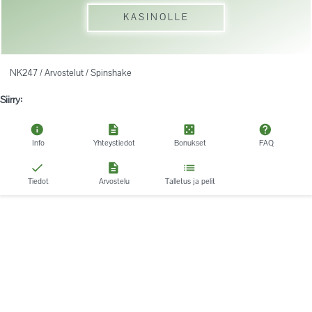
KASINOLLE
NK247
/
Arvostelut
/
Spinshake
Siirry:
Info
Yhteystiedot
Bonukset
FAQ
Tiedot
Arvostelu
Talletus ja pelit