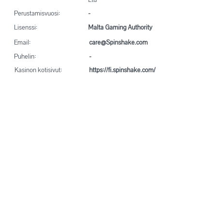
Perustamisvuosi:
-
Lisenssi:
Malta Gaming Authority
Email:
care@Spinshake.com
Puhelin:
-
Kasinon kotisivut:
https://fi.spinshake.com/