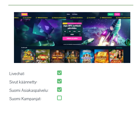
Livechat:
Sivut käännetty:
Suomi Asiakaspalvelu:
Suomi Kampanjat: