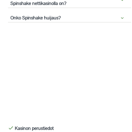
Spinshake
nettikasinolla on?
Onko
Spinshake
huijaus?
Kasinon perustiedot