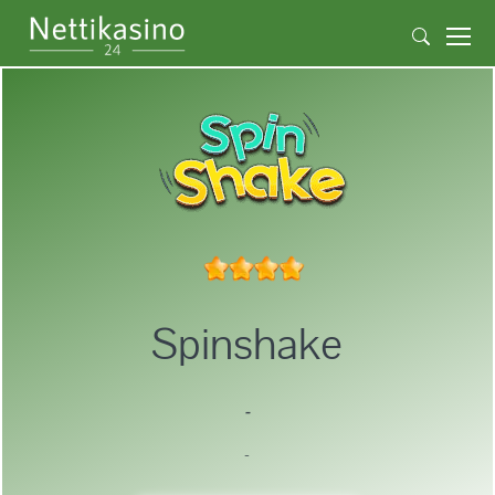
Spinshake
-
-