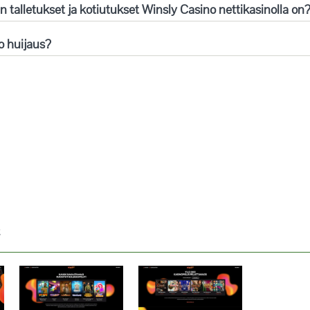
 talletukset ja kotiutukset
Winsly Casino
nettikasinolla on
o
huijaus?
t