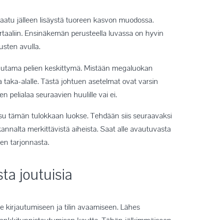
n saatu jälleen lisäystä tuoreen kasvon muodossa.
taaliin. Ensinäkemän perusteella luvassa on hyvin
usten avulla.
 muutama pelien keskittymä. Mistään megaluokan
 taka-alalle. Tästä johtuen asetelmat ovat varsin
 pelialaa seuraavien huulille vai ei.
su tämän tulokkaan luokse. Tehdään siis seuraavaksi
nnalta merkittävistä aiheista. Saat alle avautuvasta
en tarjonnasta.
ta joutuisia
lee kirjautumiseen ja tilin avaamiseen. Lähes