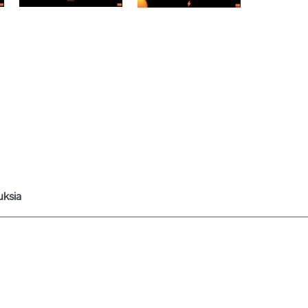
uksia