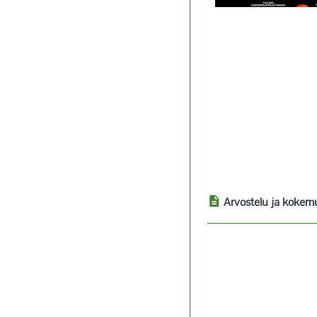
Arvostelu ja kokem