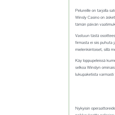
Pelureille on tarjolla s
Winsly Casino on äsket
tämän päivän vaatimuks
Vastuun tästä osoittee
firmasta ei siis puhuta
mielenkiintoiset, sillä
Käy loppupeleissä kumm
selkoa Winslyn ominaisu
lukupaketista varmasti 
Nykyisin operaattoreiden