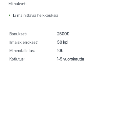
Miinukset:
Ei mainittavia heikkouksia
Bonukset:
2500€
Ilmaiskierrokset:
50 kpl
Minimitalletus:
10€
Kotiutus:
1-5 vuorokautta