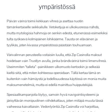
ympäristössä
Päivän värinä toimii kirkkaan vihreä ja asettaa nuotin
tämänkertaiselle seikkailulle. Vetoketjuja ei ulkokuoressa nähdä,
mutta mytologisia hahmoja on senkin edestä, etunenässä esimerkiksi
tulta syöksevä kolmipäinen lohikäärme. Tausta on eläväinen ja
tyylikäs, joten kivassa ympäristössä päästään touhuamaan.
Värivalinnan perusteella voitaisiin luulla, että Zip Casinolla maksut
hoidetaan vain Trustlyn avulla, jonka brändivärinä toimii limenvihreä.
Useimmiten “talleta” -painikkeen ulkomuoto kertookin jo selkeää
kieltä siitä, että miten kohteessa operoidaan. Tällä kertaa tämä on
kuitenkin vain hämäystä ja todellisuudessa käytössä on monia muita
maksumenetelmiä, mutta ei edellä mainittua huipputekijää.
Spesiaalikampanjoita löytyy, samoin hyvä navigointisysteemi ja
järisyttävän monipuolinen viihdekattaus, joten mitäpä muuta tässä
vaiheessa kaivattaisiin. Vedonlyöntiä Zip Casinolla voi harjoittaa,