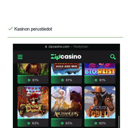
Kasinon perustiedot