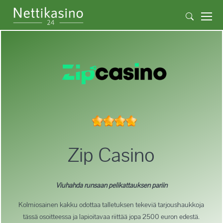
Zip Casino
Viuhahda runsaan pelikattauksen pariin
Kolmiosainen kakku odottaa talletuksen tekeviä tarjoushaukkoja
tässä osoitteessa ja lapioitavaa riittää jopa 2500 euron edestä.