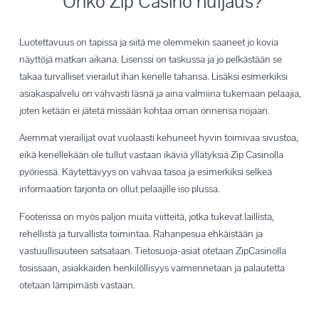
Onko Zip Casino huijaus?
Luotettavuus on tapissa ja siitä me olemmekin saaneet jo kovia
näyttöjä matkan aikana. Lisenssi on taskussa ja jo pelkästään se
takaa turvalliset vierailut ihan kenelle tahansa. Lisäksi esimerkiksi
asiakaspalvelu on vahvasti läsnä ja aina valmiina tukemaan pelaajia,
joten ketään ei jätetä missään kohtaa oman onnensa nojaan.
Aiemmat vierailijat ovat vuolaasti kehuneet hyvin toimivaa sivustoa,
eikä kenellekään ole tullut vastaan ikäviä yllätyksiä Zip Casinolla
pyöriessä. Käytettävyys on vahvaa tasoa ja esimerkiksi selkeä
informaation tarjonta on ollut pelaajille iso plussa.
Footerissa on myös paljon muita viitteitä, jotka tukevat laillista,
rehellistä ja turvallista toimintaa. Rahanpesua ehkäistään ja
vastuullisuuteen satsataan. Tietosuoja-asiat otetaan ZipCasinolla
tosissaan, asiakkaiden henkilöllisyys varmennetaan ja palautetta
otetaan lämpimästi vastaan.