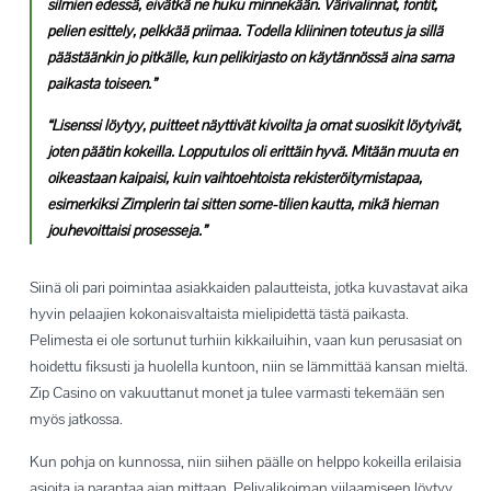
silmien edessä, eivätkä ne huku minnekään. Värivalinnat, fontit,
pelien esittely, pelkkää priimaa. Todella kliininen toteutus ja sillä
päästäänkin jo pitkälle, kun pelikirjasto on käytännössä aina sama
paikasta toiseen.”
“Lisenssi löytyy, puitteet näyttivät kivoilta ja omat suosikit löytyivät,
joten päätin kokeilla. Lopputulos oli erittäin hyvä. Mitään muuta en
oikeastaan kaipaisi, kuin vaihtoehtoista rekisteröitymistapaa,
esimerkiksi Zimplerin tai sitten some-tilien kautta, mikä hieman
jouhevoittaisi prosesseja.”
Siinä oli pari poimintaa asiakkaiden palautteista, jotka kuvastavat aika
hyvin pelaajien kokonaisvaltaista mielipidettä tästä paikasta.
Pelimesta ei ole sortunut turhiin kikkailuihin, vaan kun perusasiat on
hoidettu fiksusti ja huolella kuntoon, niin se lämmittää kansan mieltä.
Zip Casino on vakuuttanut monet ja tulee varmasti tekemään sen
myös jatkossa.
Kun pohja on kunnossa, niin siihen päälle on helppo kokeilla erilaisia
asioita ja parantaa ajan mittaan. Pelivalikoiman viilaamiseen löytyy