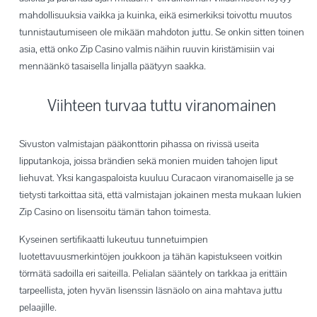
mahdollisuuksia vaikka ja kuinka, eikä esimerkiksi toivottu muutos
tunnistautumiseen ole mikään mahdoton juttu. Se onkin sitten toinen
asia, että onko Zip Casino valmis näihin ruuvin kiristämisiin vai
mennäänkö tasaisella linjalla päätyyn saakka.
Viihteen turvaa tuttu viranomainen
Sivuston valmistajan pääkonttorin pihassa on rivissä useita
lipputankoja, joissa brändien sekä monien muiden tahojen liput
liehuvat. Yksi kangaspaloista kuuluu Curacaon viranomaiselle ja se
tietysti tarkoittaa sitä, että valmistajan jokainen mesta mukaan lukien
Zip Casino on lisensoitu tämän tahon toimesta.
Kyseinen sertifikaatti lukeutuu tunnetuimpien
luotettavuusmerkintöjen joukkoon ja tähän kapistukseen voitkin
törmätä sadoilla eri saiteilla. Pelialan sääntely on tarkkaa ja erittäin
tarpeellista, joten hyvän lisenssin läsnäolo on aina mahtava juttu
pelaajille.