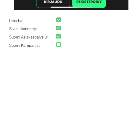
Livechat:
Sivut käännetty:
Suomi Asiakaspalvelu:
Suomi Kampanjat: