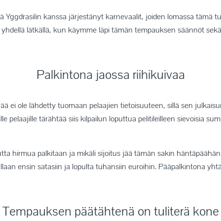
ssä Yggdrasilin kanssa järjestänyt karnevaalit, joiden lomassa tämä
tä yhdellä lätkällä, kun käymme läpi tämän tempauksen säännöt sekä
Palkintona jaossa riihikuivaa
rää ei ole lähdetty tuomaan pelaajien tietoisuuteen, sillä sen julka
pelaajille tärähtää siis kilpailun loputtua pelitileilleen sievoisia su
tta hirmua palkitaan ja mikäli sijoitus jää tämän sakin häntäpäähä
laan ensin satasiin ja lopulta tuhansiin euroihin. Pääpalkintona yh
Tempauksen päätähtenä on tuliterä kone