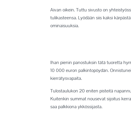
Aivan oikein. Tuttu sivusto on yhteistyö
tulikasteensa. Lyödään siis kaksi kärpäs
ominaisuuksia.
Ihan pienin panostuksin tätä tuoretta hyr
10 000 euron palkintopöydän. Onnistuneille 
kierrätysvapaita.
Tulostaulukon 20 eniten pisteitä napannu
Kuitenkin summat nousevat sijoitus kerral
saa palkkiona ykkössijasta.