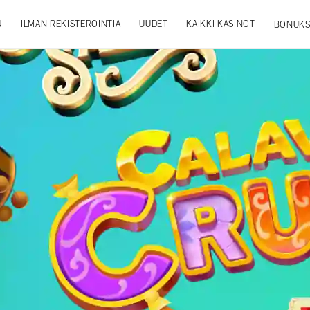
4
ILMAN REKISTERÖINTIÄ
UUDET
KAIKKI KASINOT
BONUK