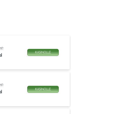
et:
KASINOLLE
l
et:
KASINOLLE
l