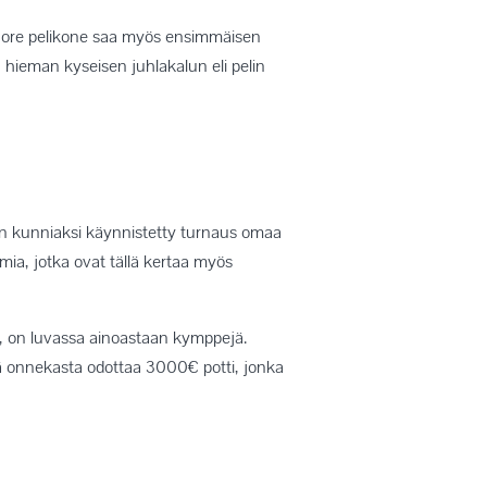
 tuore pelikone saa myös ensimmäisen
 hieman kyseisen juhlakalun eli pelin
isun kunniaksi käynnistetty turnaus omaa
mmia, jotka ovat tällä kertaa myös
n, on luvassa ainoastaan kymppejä.
tä onnekasta odottaa 3000€ potti, jonka