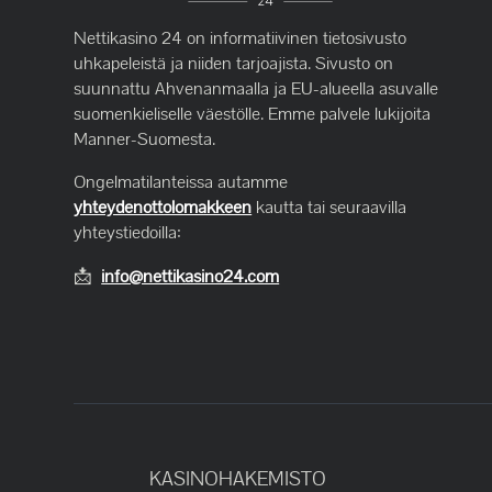
Nettikasino 24 on informatiivinen tietosivusto
uhkapeleistä ja niiden tarjoajista. Sivusto on
suunnattu Ahvenanmaalla ja EU-alueella asuvalle
suomenkieliselle väestölle. Emme palvele lukijoita
Manner-Suomesta.
Ongelmatilanteissa autamme
yhteydenottolomakkeen
kautta tai seuraavilla
yhteystiedoilla:
📩
info@nettikasino24.com
KASINOHAKEMISTO