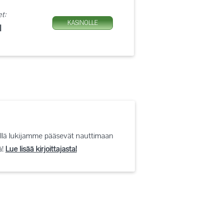
et:
KASINOLLE
l
llä lukijamme pääsevät nauttimaan
ä!
Lue lisää kirjoittajasta!