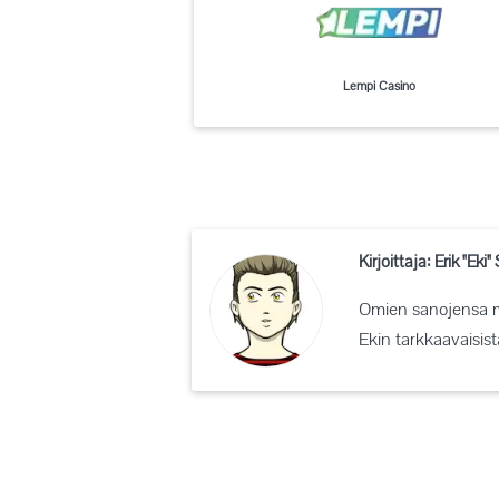
Lempi Casino
Kirjoittaja:
Erik "Eki
Omien sanojensa m
Ekin tarkkaavaisi