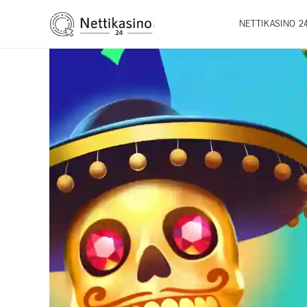
NETTIKASINO 2