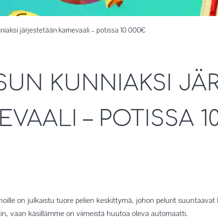
nniaksi järjestetään karnevaali – potissa 10 000€
ISUN KUNNIAKSI JÄ
VAALI – POTISSA 1
noille on julkaistu tuore pelien keskittymä, johon pelurit suuntaava
iin, vaan käsillämme on viimeistä huutoa oleva automaatti.