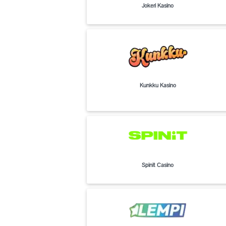
Jokeri Kasino
Kunkku Kasino
Spinit Casino