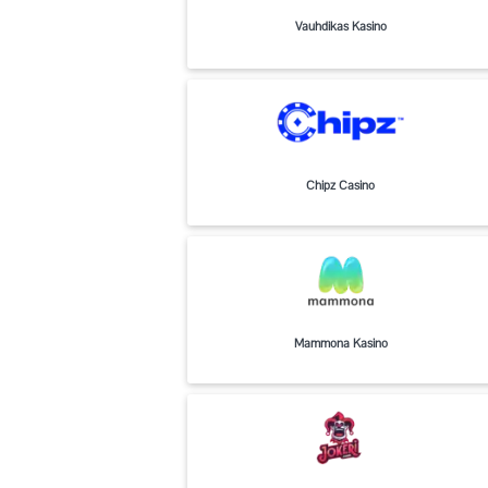
Vauhdikas Kasino
Chipz Casino
Mammona Kasino