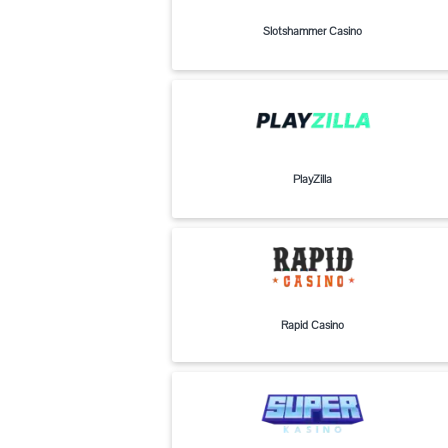
Slotshammer Casino
PlayZilla
Rapid Casino