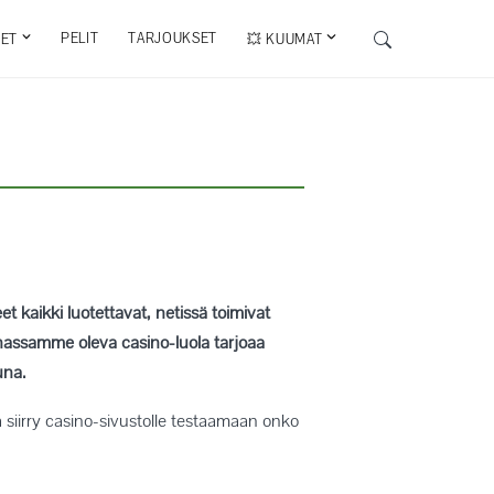
PELIT
TARJOUKSET
SET
💥 KUUMAT
t kaikki luotettavat, netissä toimivat
onnassamme oleva casino-luola tarjoaa
una.
 ja siirry casino-sivustolle testaamaan onko