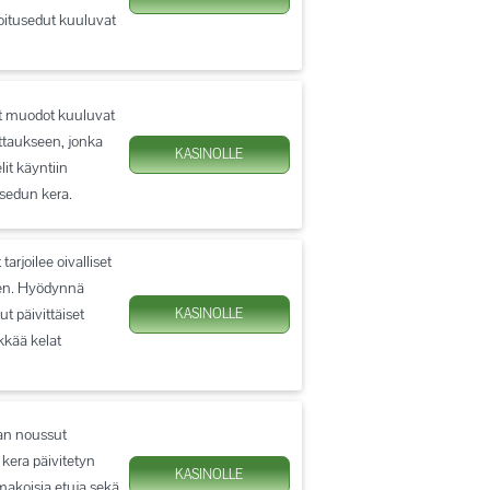
aloitusedut kuuluvat
t muodot kuuluvat
ttaukseen, jonka
KASINOLLE
lit käyntiin
usedun kera.
tarjoilee oivalliset
een. Hyödynnä
ut päivittäiset
KASINOLLE
kkää kelat
an noussut
kera päivitetyn
KASINOLLE
makoisia etuja sekä