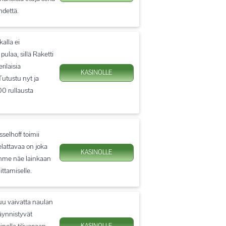
hdettä.
alla ei
pulaa, sillä Raketti
rilaisia
KASINOLLE
Tutustu nyt ja
00 rullausta
selhoff toimii
elattavaa on joka
KASINOLLE
emme näe lainkaan
ittamiselle.
suu vaivatta naulan
käynnistyvät