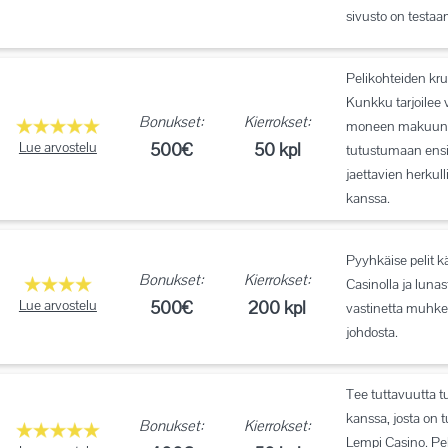
sivusto on testaa
Pelikohteiden k
Kunkku tarjoilee
Bonukset:
Kierrokset:
moneen makuun, 
500€
50 kpl
Lue arvostelu
tutustumaan ensit
jaettavien herkull
kanssa.
Pyyhkäise pelit kä
Bonukset:
Kierrokset:
Casinolla ja lunas
500€
200 kpl
Lue arvostelu
vastinetta muhk
johdosta.
Tee tuttavuutta t
kanssa, josta on t
Bonukset:
Kierrokset:
Lempi Casino. Pel