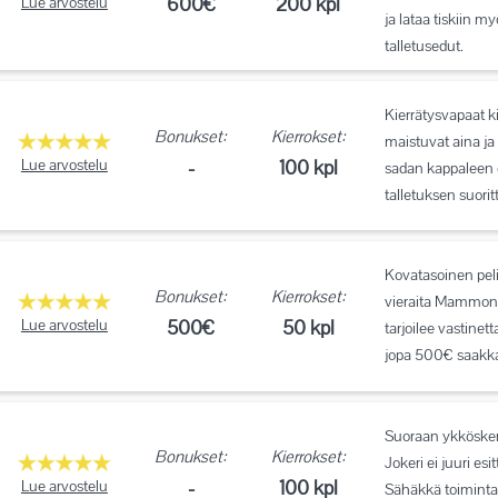
600€
200 kpl
Lue arvostelu
ja lataa tiskiin 
talletusedut.
Kierrätysvapaat 
Bonukset:
Kierrokset:
maistuvat aina ja 
-
100 kpl
Lue arvostelu
sadan kappaleen
talletuksen suoritt
Kovatasoinen peli
Bonukset:
Kierrokset:
vieraita Mammona
500€
50 kpl
Lue arvostelu
tarjoilee vastinett
jopa 500€ saakk
Suoraan ykköske
Bonukset:
Kierrokset:
Jokeri ei juuri esi
-
100 kpl
Lue arvostelu
Sähäkkä toiminta