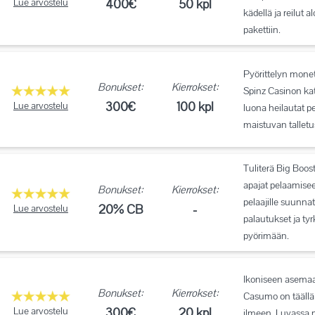
400€
50 kpl
Lue arvostelu
kädellä ja reilut 
pakettiin.
Pyörittelyn mone
Bonukset:
Kierrokset:
Spinz Casinon ka
300€
100 kpl
Lue arvostelu
luona heilautat pe
maistuvan tallet
Tuliterä Big Boost 
apajat pelaamis
Bonukset:
Kierrokset:
pelaajille suunnat
20% CB
-
Lue arvostelu
palautukset ja tyr
pyörimään.
Ikoniseen asema
Bonukset:
Kierrokset:
Casumo on täällä 
300€
20 kpl
Lue arvostelu
ilmeen. Luvassa 