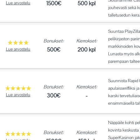
Slotshammer Casi
1500€
500 kpl
Lue arvostelu
jouhevasti sekä 
talletusedun kera
Suuntaa PlayZill
pelikirjaston pari
Bonukset:
Kierrokset:
markkinoiden kov
500€
200 kpl
Lue arvostelu
Lunasta myös alk
parempaan taltee
Suunnista Rapid 
Bonukset:
Kierrokset:
apulaisseriffiksi 
300€
-
Lue arvostelu
karski tervetuliai
ensimmäisellä tal
Näppäile kohti p
kovinta keskusta j
Bonukset:
Kierrokset:
SuperKasinon j