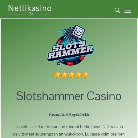
Slotshammer Casino
Vasaroi kelat pyörimään
Tervetuliaisedun mukanaan tuomat herkut ovat tällä haavaa
päivittyneet suurempaan annoskokoon. Luvassa kolmiosainen