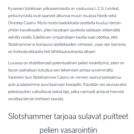
Kyseisen tulokkaan julkaisemisesta on vastuussa L.C.S. Limited,
jonka kynästä ovat saaneet alkunsa muun muassa Nords sekä
Onestep Casino. Myös muita laadukkaita osoitteita kuuluu tämän
yhtiön kavalkaadiin, joten taustojen puolesta seilataan eittämättä
selvillä vesillä. Edeltävien ympäristöjen kautta sopii odottaa, että
Slotshammer ei kompuroi aloittelijoiden virheisiin, vaan sen toiminta
on korkealuokkaista heti lähtölaukauksesta alkaen.
Luvassa on ehdottomasti potentiaalinen pelien keskittymä, joten on
täysin paikallaan tutustua sen tekemisiin pintaa syvemmältä.
Varsinkin kun Slotshammer Casino on viimein saanut portaalinsa
auki ja pääsemme suuntaamaan koeajolle. Käydään siis seuraavaksi
pelireissuihin vaikuttavat seikat läpi, jotka varmasti antavat hienosti
osviittaa tämän kohteen tasosta.
Slotshammer tarjoaa sulavat puitteet
pelien vasarointiin