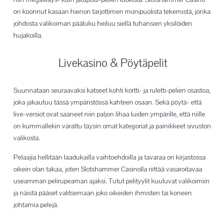
on koonnut kasaan hienon tarjottimen monipuolista tekemistä, jonka
johdosta valikoiman pääluku heiluu siellä tuhansien yksilöiden
hujakoilla.
Livekasino & Pöytäpelit
Suunnataan seuraavaksi katseet kohti kortti- ja ruletti-pelien osastoa,
joka jakautuu tässä ympäristössä kahteen osaan. Sekä pöytä- että
live-versiot ovat saaneet niin paljon lihaa luiden ympärille, että niille
on kummallekin varattu täysin omat kategoriat ja painikkeet sivuston
valikosta.
Pelaajia hellitään laadukailla vaihtoehdoilla ja tavaraa on kirjastossa
oikein olan takaa, joten Slotshammer Casinolla riittää vasaroitavaa
useamman pelirupeaman ajaksi. Tutut pelityylit kuuluvat valikoimiin
ja näistä pääset valitsemaan joko oikeiden ihmisten tai koneen
johtamia pelejä.