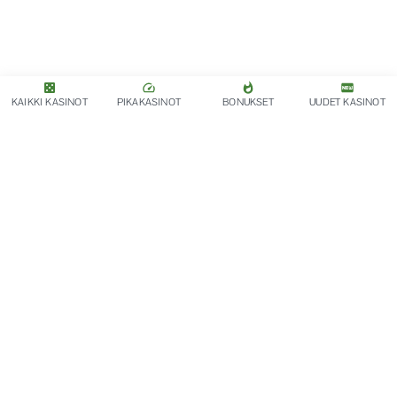
KAIKKI KASINOT
PIKAKASINOT
BONUKSET
UUDET KASINOT