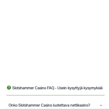
Slotshammer Casino
FAQ - Usein kysyttyjä kysymyksiä
Onko
Slotshammer Casino
luotettava nettikasino?