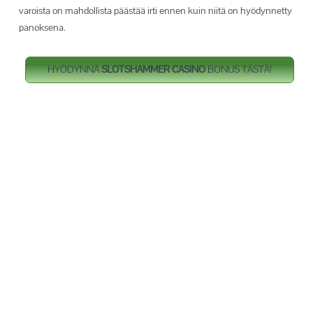
varoista on mahdollista päästää irti ennen kuin niitä on hyödynnetty
panoksena.
HYÖDYNNÄ
SLOTSHAMMER CASINO
BONUS TÄSTÄ!