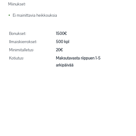
Miinukset:
Ei mainittavia heikkouksia
Bonukset:
1500€
Ilmaiskierrokset:
500 kpl
Minimitalletus:
20€
Kotiutus:
Maksutavasta riippuen 1-5
arkipäivää