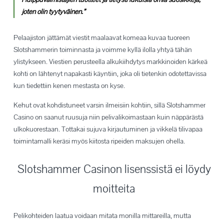
joten olin tyytyväinen.”
Pelaajiston jättämät viestit maalaavat komeaa kuvaa tuoreen
Slotshammerin toiminnasta ja voimme kyllä ilolla yhtyä tähän
ylistykseen. Viestien perusteella alkukiihdytys markkinoiden kärkeä
kohti on lähtenyt napakasti käyntiin, joka oli tietenkin odotettavissa
kun tiedettiin kenen mestasta on kyse.
Kehut ovat kohdistuneet varsin ilmeisiin kohtiin, sillä Slotshammer
Casino on saanut ruusuja niin pelivalikoimastaan kuin näppärästä
ulkokuorestaan. Tottakai sujuva kirjautuminen ja vikkelä tilivapaa
toimintamalli keräsi myös kiitosta ripeiden maksujen ohella.
Slotshammer Casinon lisenssistä ei löydy
moitteita
Pelikohteiden laatua voidaan mitata monilla mittareilla, mutta