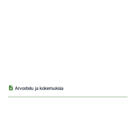
Arvostelu ja kokemuksia