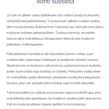
kohti suosiota
Ja näin on jälleen saatu päätökseen yksi viiltävä analyysi pelureita
viihdyttävästä pelikohteesta. Tutustumisen jälkeen voidaan todeta,
että monipuolisesta Slotshammer Casinosta saa varmasti moni peluri
mukavan kohteen pelireissuilleen. Tasokas toiminta, arvostettu
lisenssi sekä mahdollisuus tilivapauteen tekevät siitä modernin
pelipaikan mallikappaleen.
Pelikattauksen kohdalla ei ole kainosteltu pennin vertaa, vaan
markkinoille vasaroidaan kookkaan ja tasokkaan kirjaston kanssa.
Slotshammer on kerännyt valikoimiinsa useita kymmeniä studioita,
joiden luomuksilla laaja katalogi on täytetty. Pelityylien osalta eteen
on mahdollista saada oikeastaan jokaisesta suositusta kategoriasta
tavaraa, joten sen pohjalta tämä tulokas sopii monille pelureille.
Toimintamalliksi on valikoitunut moneen taipuva hybridi-tapa, joka
mahdollistaa joko perinteisen tai modernin asiakkuuden aktivoinnin.
Voit siis luoda tavalliseen tapaan pelitilin tai tunnistautua