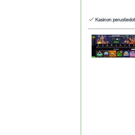
Kasinon perustiedo