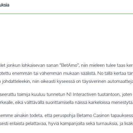
uksia
t jonkun lohkaisevan sanan “BetAmo”, niin mieleen tulee taas kerr
otettu enemmän tai vähemmän mukaan säälistä. No tällä kertaa tämä 
ohdatteleekin, niin oikeasti kyseessä on täysiverinen automaatteja 
rattu toimija kuuluu tunnetun N1 Interactiven tuotantoon, joten se 
ealle, eikä välttävällä suorittamisella näissä karkeloissa menestytä
oinemme ainakin todeta, että peruspohja Betamo Casinon tapauksessa
sesti erilaista pelattavaa, hyviä kampanjoita sekä turnauksia, ja li