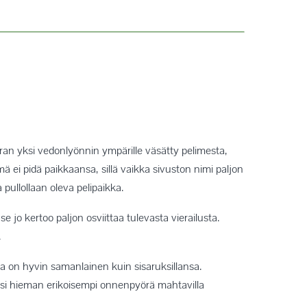
an yksi vedonlyönnin ympärille väsätty pelimesta,
ei pidä paikkaansa, sillä vaikka sivuston nimi paljon
pullollaan oleva pelipaikka.
jo kertoo paljon osviittaa tulevasta vierailusta.
.
 on hyvin samanlainen kuin sisaruksillansa.
säksi hieman erikoisempi onnenpyörä mahtavilla