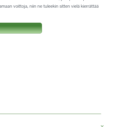
aan voittoja, niin ne tuleekin sitten vielä kierrättää