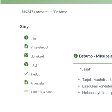
NK247
/
Arvostelut
/
BetAmo
Siirry:
Info
Yhteystiedot
BetAmo
- Miksi pela
Bonukset
FAQ
Plussat:
Tiedot
Tarjolla vauhdikast
Arvostelu
Laadukas koneiden
Talletus ja pelit
Helppokäyttöinen 