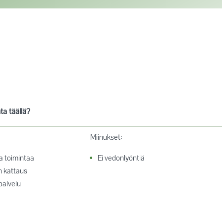
ta täällä?
Miinukset:
a toimintaa
Ei vedonlyöntiä
 kattaus
palvelu