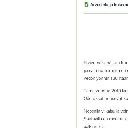
Arvostelu ja kokem
Ensimmäisenä kun kuule
jossa muu toiminta on 
vedonlyönnin suuntaan j
Tämä vuonna 2019 lansee
Odotukset nousevat kork
Nopealla vilkaisulla v
Saatavilla on monipuoli
palkinnoilla.