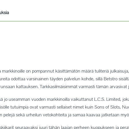
uksia
arkkinoille on pompannut käsittämätön määrä tuliteriä julkaisuja, j
reita odottaa varsinainen täyden palvelun kohde, sillä Betstro sisältä
runsaan kattauksen. Tarkkasilmäisimmät varmasti tämän arvasivat 
 jo useamman vuoden markkinoilla vaikuttanut L.C.S. Limited, joka 
leisölle tutuimpia ovat varmasti sellaiset nimet kuin Sons of Slots, 
n pelejä sekä urheilun vetokohteita ja samaa kaavaa jatketaan myö
kiikarit seuraavaksi juuri tähän laajan perheen kuopukseen ja pera