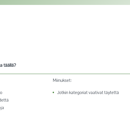
a täällä?
Miinukset:
to
Jotkin kategoriat vaativat täytettä
dettä
oja