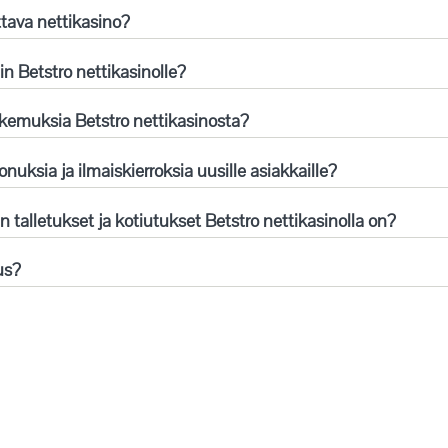
tava nettikasino?
lin
Betstro
nettikasinolle?
kokemuksia
Betstro
nettikasinosta?
nuksia ja ilmaiskierroksia uusille asiakkaille?
 talletukset ja kotiutukset
Betstro
nettikasinolla on?
us?