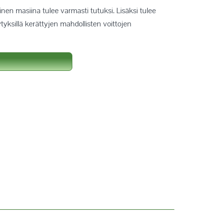
inen masiina tulee varmasti tutuksi.
Lisäksi tulee
yksillä kerättyjen mahdollisten voittojen