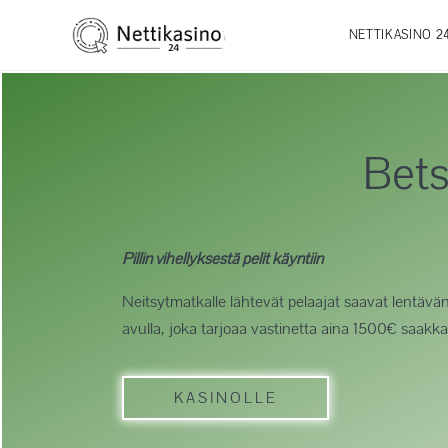
NETTIKASINO 2
Bets
Pillin vihellyksestä pelit käyntiin
Neitsytmatkalle lähtevät pelaajat saavat lentävän
avulla, joka tarjoaa vastinetta aina 1500€ saakk
KASINOLLE