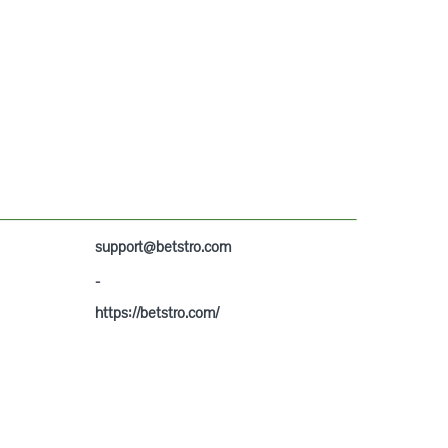
support@betstro.com
-
https://betstro.com/