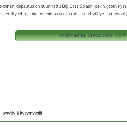
 jokainen kiepautus on suunnattu Big Bass Splash -peliin, joten kyse
kierrätysehto, joka on voimassa niin rahallisen hyödyn kuin pyöräyt
HYÖDYNNÄ
BETSTRO
BONUS TÄSTÄ!
 kysyttyjä kysymyksiä