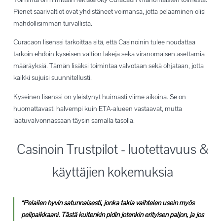
Pienet saarivaltiot ovat yhdistäneet voimansa, jotta pelaaminen olisi
mahdollisimman turvallista.
Curacaon lisenssi tarkoittaa sitä, että Casinoinin tulee noudattaa
tarkoin ehdoin kyseisen valtion lakeja sekä viranomaisen asettamia
määräyksiä. Tämän lisäksi toimintaa valvotaan sekä ohjataan, jotta
kaikki sujuisi suunnitellusti.
Kyseinen lisenssi on yleistynyt huimasti viime aikoina. Se on
huomattavasti halvempi kuin ETA-alueen vastaavat, mutta
laatuvalvonnassaan täysin samalla tasolla.
Casinoin Trustpilot - luotettavuus &
käyttäjien kokemuksia
“Pelailen hyvin satunnaisesti, jonka takia vaihtelen usein myös
pelipaikkaani. Tästä kuitenkin pidin jotenkin erityisen paljon, ja jos