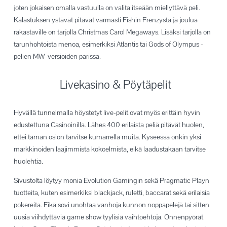
joten jokaisen omalla vastuulla on valita itseään miellyttävä peli.
Kalastuksen ystävät pitävät varmasti Fishin Frenzystä ja joulua
rakastaville on tarjolla Christmas Carol Megaways. Lisäksi tarjolla on
tarunhohtoista menoa, esimerkiksi Atlantis tai Gods of Olympus -
pelien MW-versioiden parissa.
Livekasino & Pöytäpelit
Hyvällä tunnelmalla höystetyt live-pelit ovat myös erittäin hyvin
edustettuna Casinoinilla. Lähes 400 erilaista peliä pitävät huolen,
ettei tämän osion tarvitse kumarrella muita. Kyseessä onkin yksi
markkinoiden laajimmista kokoelmista, eikä laadustakaan tarvitse
huolehtia.
Sivustolta löytyy monia Evolution Gamingin sekä Pragmatic Playn
tuotteita, kuten esimerkiksi blackjack, ruletti, baccarat sekä erilaisia
pokereita. Eikä sovi unohtaa vanhoja kunnon noppapelejä tai sitten
uusia viihdyttäviä game show tyylisiä vaihtoehtoja. Onnenpyörät