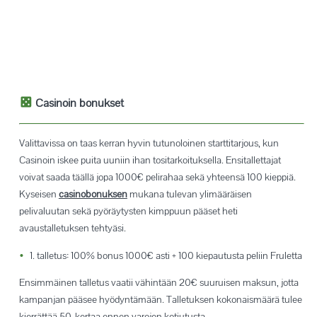
Casinoin
bonukset
Valittavissa on taas kerran hyvin tutunoloinen starttitarjous, kun
Casinoin iskee puita uuniin ihan tositarkoituksella. Ensitallettajat
voivat saada täällä jopa 1000€ pelirahaa sekä yhteensä 100 kieppiä.
Kyseisen
casinobonuksen
mukana tulevan ylimääräisen
pelivaluutan sekä pyöräytysten kimppuun pääset heti
avaustalletuksen tehtyäsi.
1. talletus: 100% bonus 1000€ asti + 100 kiepautusta peliin Fruletta
Ensimmäinen talletus vaatii vähintään 20€ suuruisen maksun, jotta
kampanjan pääsee hyödyntämään. Talletuksen kokonaismäärä tulee
kierrättää 50-kertaa ennen varojen kotiutusta.