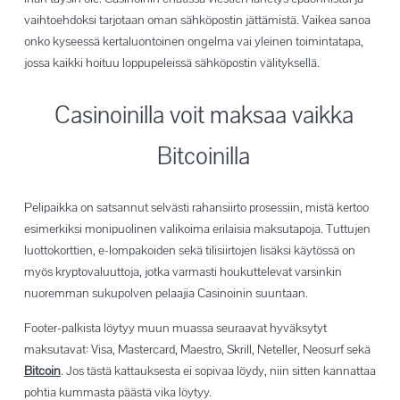
vaihtoehdoksi tarjotaan oman sähköpostin jättämistä. Vaikea sanoa
onko kyseessä kertaluontoinen ongelma vai yleinen toimintatapa,
jossa kaikki hoituu loppupeleissä sähköpostin välityksellä.
Casinoinilla voit maksaa vaikka
Bitcoinilla
Pelipaikka on satsannut selvästi rahansiirto prosessiin, mistä kertoo
esimerkiksi monipuolinen valikoima erilaisia maksutapoja. Tuttujen
luottokorttien, e-lompakoiden sekä tilisiirtojen lisäksi käytössä on
myös kryptovaluuttoja, jotka varmasti houkuttelevat varsinkin
nuoremman sukupolven pelaajia Casinoinin suuntaan.
Footer-palkista löytyy muun muassa seuraavat hyväksytyt
maksutavat: Visa, Mastercard, Maestro, Skrill, Neteller, Neosurf sekä
Bitcoin
. Jos tästä kattauksesta ei sopivaa löydy, niin sitten kannattaa
pohtia kummasta päästä vika löytyy.