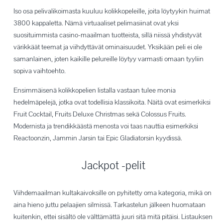
Iso osa pelivalikoimasta kuuluu kolikkopeleille, joita löytyykin huimat
3800 kappaletta. Nämä virtuaaliset pelimasiinat ovat yksi
suosituimmista casino-maailman tuotteista, sillä niissä yhdistyvät
värikkäät teemat ja viihdyttävät ominaisuudet. Yksikään peli ei ole
samanlainen, joten kaikille pelureille löytyy varmasti omaan tyyliin
sopiva vaihtoehto.
Ensimmäisenä kolikkopelien listalla vastaan tulee monia
hedelmäpelejä, jotka ovat todellisia klassikoita. Näitä ovat esimerkiksi
Fruit Cocktail, Fruits Deluxe Christmas sekä Colossus Fruits.
Modernista ja trendikkäästä menosta voi taas nauttia esimerkiksi
Reactoonzin, Jammin Jarsin tai Epic Gladiatorsin kyydissä.
Jackpot -pelit
Viihdemaailman kultakaivoksille on pyhitetty oma kategoria, mikä on
aina hieno juttu pelaajien silmissä. Tarkastelun jälkeen huomataan
kuitenkin, ettei sisältö ole välttämättä juuri sitä mitä pitäisi. Listauksen