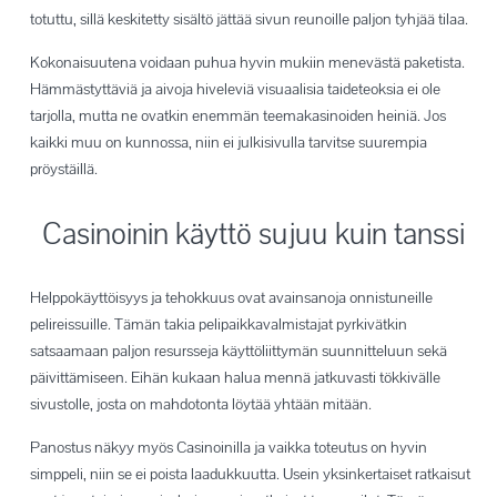
totuttu, sillä keskitetty sisältö jättää sivun reunoille paljon tyhjää tilaa.
Kokonaisuutena voidaan puhua hyvin mukiin menevästä paketista.
Hämmästyttäviä ja aivoja hiveleviä visuaalisia taideteoksia ei ole
tarjolla, mutta ne ovatkin enemmän teemakasinoiden heiniä. Jos
kaikki muu on kunnossa, niin ei julkisivulla tarvitse suurempia
pröystäillä.
Casinoinin käyttö sujuu kuin tanssi
Helppokäyttöisyys ja tehokkuus ovat avainsanoja onnistuneille
pelireissuille. Tämän takia pelipaikkavalmistajat pyrkivätkin
satsaamaan paljon resursseja käyttöliittymän suunnitteluun sekä
päivittämiseen. Eihän kukaan halua mennä jatkuvasti tökkivälle
sivustolle, josta on mahdotonta löytää yhtään mitään.
Panostus näkyy myös Casinoinilla ja vaikka toteutus on hyvin
simppeli, niin se ei poista laadukkuutta. Usein yksinkertaiset ratkaisut