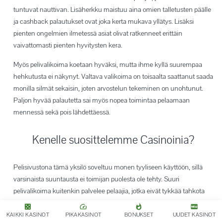
tuntuvat nauttivan. Lisäherkku maistuu aina omien talletusten päälle
ja cashback palautukset ovat joka kerta mukava yllätys. Lisäksi
pienten ongelmien ilmetessä asiat olivat ratkenneet erittäin
vaivattomasti pienten hyvitysten kera.
Myös pelivalikoima koetaan hyväksi, mutta ihme kyllä suurempaa
hehkutusta ei näkynyt. Valtava valikoima on toisaalta saattanut saada
monilla silmät sekaisin, joten arvostelun tekeminen on unohtunut.
Paljon hyvää palautetta sai myös nopea toimintaa pelaamaan
mennessä sekä pois lähdettäessä.
Kenelle suosittelemme Casinoinia?
Pelisivustona tämä yksilö soveltuu monen tyyliseen käyttöön, sillä
varsinaista suuntausta ei toimijan puolesta ole tehty. Suuri
pelivalikoima kuitenkin palvelee pelaajia, jotka eivät tykkää tahkota
yhtä peliä määräänsä enempää vaan kaipaavat jatkuvaa vaihtelua. Yli
4000 peliä tarjoaa haastetta aktiivisimmillekin pelureille, eikä
KAIKKI KASINOT
PIKAKASINOT
BONUKSET
UUDET KASINOT