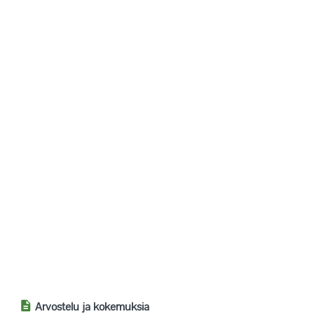
Arvostelu ja kokemuksia