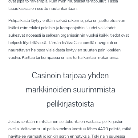
ovat jopa toimivampia, kuin monimutkaiset temppuilut. Tässä
tapauksessa on osuttu naulankantaan.
Pelipaikasta löytyy erittäin selkeä rakenne, joka on jaettu etusivun
lisäksi esimerkiksi peleihin ja kampanjoihin. Uudet välilehdet
aukeavat nopeasti ja selkeän organisoinnin vuoksi kaikki tiedot ovat
helposti löydettävissä. Tämän lisäksi Casinoinillä navigointi on
naurettavan helppoa ylälaidasta löytyvien suurten painikkeiden
vuoksi. Karttaa tai kompassia on siis turha kantaa mukanansa.
Casinoin tarjoaa yhden
markkinoiden suurimmista
pelikirjastoista
Jestas sentään minkälainen soittokunta on vastassa pelikirjaston
ovella. Valtavan suuri pelikokoelma koostuu lähes 4400 pelistä, mikä
havittelee varmasti jo jonkin sortin ennätyksiä. Toki näin suuressa