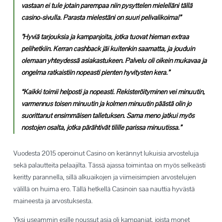
vastaan ei tule jotain parempaa niin pysyttelen mielelläni tällä
casino-sivulla. Parasta mielestäni on suuri pelivalikoima!”
"Hyviä tarjouksia ja kampanjoita, jotka tuovat hieman extraa
pelihetkiin. Kerran cashback jäi kuitenkin saamatta, ja jouduin
olemaan yhteydessä asiakastukeen. Palvelu oli oikein mukavaa ja
ongelma ratkaistiin nopeasti pienten hyvitysten kera.”
“Kaikki toimii helposti ja nopeasti. Rekisteröityminen vei minuutin,
varmennus toisen minuutin ja kolmen minuutin päästä olin jo
suorittanut ensimmäisen talletuksen. Sama meno jatkui myös
nostojen osalta, jotka pärähtivät tilille parissa minuutissa.”
Vuodesta 2015 operoinut Casino on kerännyt lukuisia arvosteluja
sekä palautteita pelaajilta. Tässä ajassa toimintaa on myös selkeästi
keritty parannella, sillä alkuaikojen ja viimeisimpien arvostelujen
välillä on huima ero. Tällä hetkellä Casinoin saa nauttia hyvästä
maineesta ja arvostuksesta.
Yksi useammin esille noussut asia oli kampanjat, joista monet