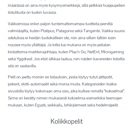
määrässä on aina myös kysymysmerkkejä, sillä pelkkää huippupelien
ilotulitusta on tuskin luvassa.
Valikoimissa onkin paljon tuntemattomampia tuotteita pieniltä
valmistajilta, kuten Platipus, Patagonia sekä Tangente. Vaikka suuria
odotuksia ei heidän tuotoksilleen ole, niin aina silloin tällöin esiin
nousee myös yllättäjiä. Ja totta kai mukana on myös pelialan
kiistattomia markkinajohtajia, kuten Play’n Go, NetEnt, Microgaming
sekä Yggdrasil. Jos etsit silkkaa laatua, niin näiden kavereiden listoilta
sitä on saatavilla.
Pelit on jaettu moniin eri listauksiin, joista löytyy tutut jättipotit,
pokerit, slotti-automaatit sekä monia muita. Kategorioiden lisäksi
sivustolla löytyy kokonaan oma osio, joka kulkee nimellä “kokoelmat”.
Sinne on kerätty nimen mukaisesti kokoelmia esimerkiksi teemojen
mukaan, kuten Egypti, seikkailu, lohikäärmeet sekä hedelmäpelit.
Kolikkopelit