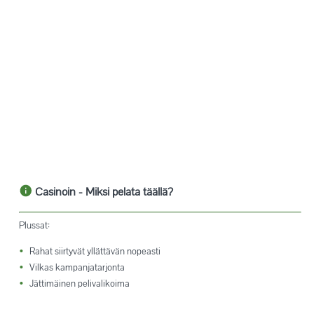
Casinoin
- Miksi pelata täällä?
Plussat:
Rahat siirtyvät yllättävän nopeasti
Vilkas kampanjatarjonta
Jättimäinen pelivalikoima