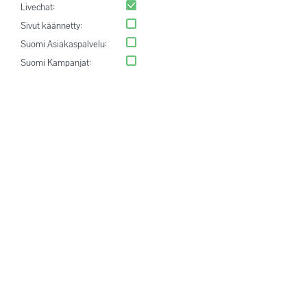
Livechat:
Sivut käännetty:
Suomi Asiakaspalvelu:
Suomi Kampanjat: