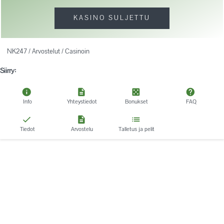
KASINO SULJETTU
NK247
/
Arvostelut
/
Casinoin
Siirry:
Info
Yhteystiedot
Bonukset
FAQ
Tiedot
Arvostelu
Talletus ja pelit