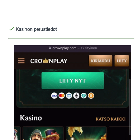
Kasinon perustiedot