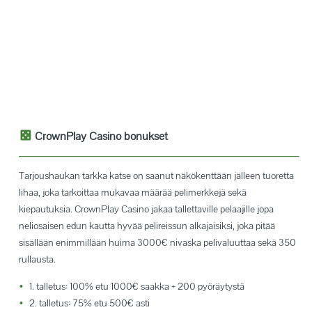
CrownPlay Casino
bonukset
Tarjoushaukan tarkka katse on saanut näkökenttään jälleen tuoretta
lihaa, joka tarkoittaa mukavaa määrää pelimerkkejä sekä
kiepautuksia. CrownPlay Casino jakaa tallettaville pelaajille jopa
neliosaisen edun kautta hyvää pelireissun alkajaisiksi, joka pitää
sisällään enimmillään huima 3000€ nivaska pelivaluuttaa sekä 350
rullausta.
1. talletus: 100% etu 1000€ saakka + 200 pyöräytystä
2. talletus: 75% etu 500€ asti