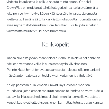
yhdestä listauksesta ja pelkkä hakutoiminto apuna. Onneksi
CrownPlay on muistanut tehdä kategorisointia isolla sydämellä ja
jokainen pelityyli löytyy käden käänteessä sille varatusta omasta
luettelosta. Tämä lisää totta kai käyttömukavuutta huomattavasti ja
avaa myös mahdollisuuksia tuoreille tuttavuuksille, joita ei pelurin
välttämättä muuten tulisi edes huomattua.
Kolikkopelit
Ikänsä puolesta jo vähintään toisella kierroksella oleva peligenre on
edelleen vertaansa vailla ja suosiossa täysin ylivoimainen.
Perinteikkäät hyrrät tekevät pelaamisesta helppoa, sillä mekanismi
näissä automaateissa on todella yksinkertainen ja viihdyttävä.
Keloja päästään rullailemaan CrownPlay Casinolla monissa
muodoissa, joten omaan makuun sopivaa tekemistä on varmuudella
saatavilla. Klassiset hedelmäpelit kuin monilla teemoilla varustetut
koneet kuuluvat kattaukseen, johon kannattaa tutustua ajan kanssa.