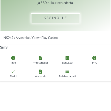
ja 350 rullauksen edestä.
KASINOLLE
NK247
/
Arvostelut
/
CrownPlay Casino
Siirry:
Info
Yhteystiedot
Bonukset
FAQ
Tiedot
Arvostelu
Talletus ja pelit