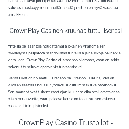
Rahat kilahtavat pelaajan taskuun tavanomaisesti 1-5 vuorokauden
kuluessa nostopyynnön lähettämisestä ja siihen on hyvä varautua
ennakkoon.
CrownPlay Casinon kruunaa tuttu lisenssi
Yhteisiä pelisääntöjä noudattamalla jokainen viranomaisen
hyväksymä pelipaikka mahdollistaa turvallisia ja hauskoja pelihetkiä
vierailleen. CrownPlay Casino ei lähde sooloilemaan, vaan on sekin
hakenut toimiluvat operoinnin turvaamiseksi.
Nämä luvat on noudettu Curacaon peliviraston luukulta, joka on
vuosien saatossa noussut yhdeksi suosituimmaksi vaihtoehdoksi.
Sen säännöt ovat tiukentuneet ajan kuluessa eikä sitä katsota enää
pitkin nenänvartta, vaan pelaava kansa on todennut sen asiansa
osaavaksi toimipisteeksi.
CrownPlay Casino Trustpilot -