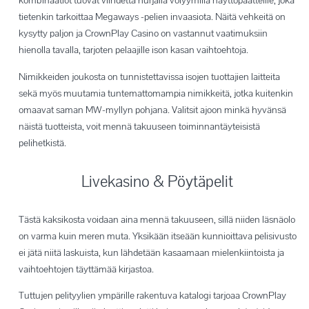
kombinaatiot tuovat viihdettä hurjalla volyymilla näyttöpäätteille, joka
tietenkin tarkoittaa Megaways -pelien invaasiota. Näitä vehkeitä on
kysytty paljon ja CrownPlay Casino on vastannut vaatimuksiin
hienolla tavalla, tarjoten pelaajille ison kasan vaihtoehtoja.
Nimikkeiden joukosta on tunnistettavissa isojen tuottajien laitteita
sekä myös muutamia tuntemattomampia nimikkeitä, jotka kuitenkin
omaavat saman MW-myllyn pohjana. Valitsit ajoon minkä hyvänsä
näistä tuotteista, voit mennä takuuseen toiminnantäyteisistä
pelihetkistä.
Livekasino & Pöytäpelit
Tästä kaksikosta voidaan aina mennä takuuseen, sillä niiden läsnäolo
on varma kuin meren muta. Yksikään itseään kunnioittava pelisivusto
ei jätä niitä laskuista, kun lähdetään kasaamaan mielenkiintoista ja
vaihtoehtojen täyttämää kirjastoa.
Tuttujen pelityylien ympärille rakentuva katalogi tarjoaa CrownPlay