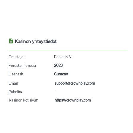
Kasinon yhteystiedot
Omistaja:
Rabidi N.V.
Perustamisvuosi:
2023
Lisenssi:
Curacao
Email:
support@crownplay.com
Puhelin:
-
Kasinon kotisivut:
https://crownplay.com