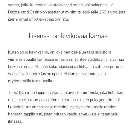
verran, jotka kuitenkin vaihtelevat eri maksuvälineiden välillä.
Dazzlehand Casino on asettanut minimitalletukselle 25€ arvon, jota
pienemmät siirrot eivät siis onnistu.
Lisenssi on kivikovaa kamaa
Kuten on jo käynyt ilmi, on jokainen osa-alue tällä sivustolla
viimeisen päälle kunnossa ja lisenssin suhteen pidetään yllä samaa
korkeaa rimaa. Mistään sekundasta ei sertifikaatin suhteen puhuta,
vaan Dazzlehand Casino operoi Maltan peliviranomaisen
myöntämällä toimiluvalla.
Tämä kyseinen lappu on yksi alan arvostetuimmista, joka tietenkin
nostaa pelipaikan arvoa etenkin europpalaisten pelaajien silmissä.
Luotettavuus on tapissa ja meininki pysyy varmuudella rehtinä
hamaan tappiin asti, joten mitään varoitusmerkkejä ei täten leiju
ilmassa.