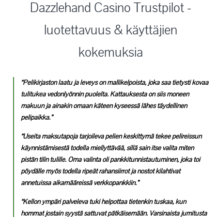
Dazzlehand Casino Trustpilot -
luotettavuus & käyttäjien
kokemuksia
“Pelikirjaston laatu ja leveys on mallikelpoista, joka saa tietysti kovaa
tulitukea vedonlyönnin puolelta. Kattauksesta on siis moneen
makuun ja ainakin omaan käteen kyseessä lähes täydellinen
pelipaikka.”
“Useita maksutapoja tarjoileva pelien keskittymä tekee pelireissun
käynnistämisestä todella miellyttävää, sillä sain itse valita miten
pistän tilin tulille. Oma valinta oli pankkitunnistautuminen, joka toi
pöydälle myös todella ripeät rahansiirrot ja nostot kilahtivat
annetuissa aikamääreissä verkkopankkiin.”
“Kellon ympäri palveleva tuki helpottaa tietenkin tuskaa, kun
hommat jostain syystä sattuvat pätkäisemään. Varsinaista jumitusta