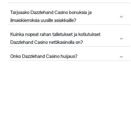
Tarjoaako
Dazzlehand Casino
bonuksia ja
ilmaiskierroksia uusille asiakkaille?
Kuinka nopeat rahan talletukset ja kotiutukset
Dazzlehand Casino
nettikasinolla on?
Onko
Dazzlehand Casino
huijaus?