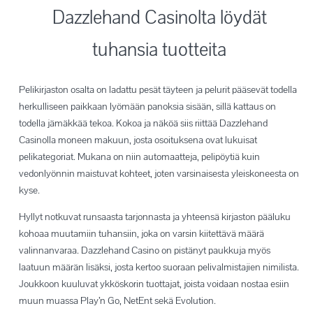
Dazzlehand Casinolta löydät
tuhansia tuotteita
Pelikirjaston osalta on ladattu pesät täyteen ja pelurit pääsevät todella
herkulliseen paikkaan lyömään panoksia sisään, sillä kattaus on
todella jämäkkää tekoa. Kokoa ja näköä siis riittää Dazzlehand
Casinolla moneen makuun, josta osoituksena ovat lukuisat
pelikategoriat. Mukana on niin automaatteja, pelipöytiä kuin
vedonlyönnin maistuvat kohteet, joten varsinaisesta yleiskoneesta on
kyse.
Hyllyt notkuvat runsaasta tarjonnasta ja yhteensä kirjaston pääluku
kohoaa muutamiin tuhansiin, joka on varsin kiitettävä määrä
valinnanvaraa. Dazzlehand Casino on pistänyt paukkuja myös
laatuun määrän lisäksi, josta kertoo suoraan pelivalmistajien nimilista.
Joukkoon kuuluvat ykköskorin tuottajat, joista voidaan nostaa esiin
muun muassa Play’n Go, NetEnt sekä Evolution.