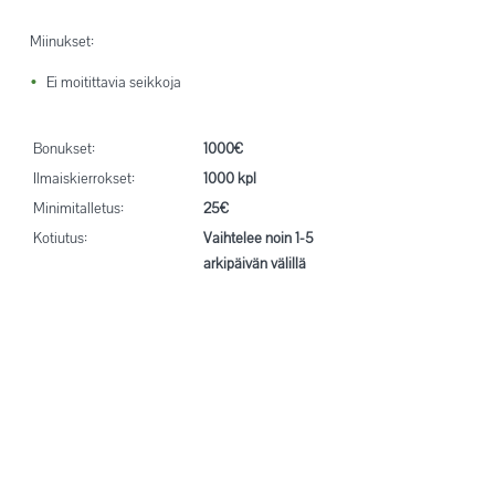
Miinukset:
Ei moitittavia seikkoja
Bonukset:
1000€
Ilmaiskierrokset:
1000 kpl
Minimitalletus:
25€
Kotiutus:
Vaihtelee noin 1-5
arkipäivän välillä