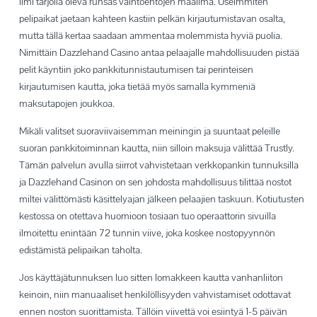
ilmi tarjolla oleva runsas vaihtoehtojen maailma. Useimmiten
pelipaikat jaetaan kahteen kastiin pelkän kirjautumistavan osalta,
mutta tällä kertaa saadaan ammentaa molemmista hyviä puolia.
Nimittäin Dazzlehand Casino antaa pelaajalle mahdollisuuden pistää
pelit käyntiin joko pankkitunnistautumisen tai perinteisen
kirjautumisen kautta, joka tietää myös samalla kymmeniä
maksutapojen joukkoa.
Mikäli valitset suoraviivaisemman meiningin ja suuntaat peleille
suoran pankkitoiminnan kautta, niin silloin maksuja välittää Trustly.
Tämän palvelun avulla siirrot vahvistetaan verkkopankin tunnuksilla
ja Dazzlehand Casinon on sen johdosta mahdollisuus tilittää nostot
miltei välittömästi käsittelyajan jälkeen pelaajien taskuun. Kotiutusten
kestossa on otettava huomioon tosiaan tuo operaattorin sivuilla
ilmoitettu enintään 72 tunnin viive, joka koskee nostopyynnön
edistämistä pelipaikan taholta.
Jos käyttäjätunnuksen luo sitten lomakkeen kautta vanhanliiton
keinoin, niin manuaaliset henkilöllisyyden vahvistamiset odottavat
ennen noston suorittamista. Tällöin viivettä voi esiintyä 1-5 päivän