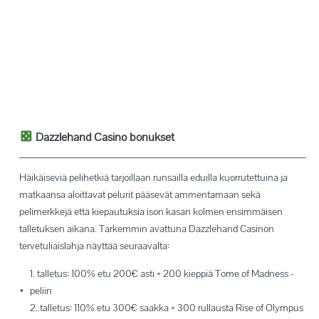
Dazzlehand Casino
bonukset
Häikäiseviä pelihetkiä tarjoillaan runsailla eduilla kuorrutettuina ja
matkaansa aloittavat pelurit pääsevät ammentamaan sekä
pelimerkkejä että kiepautuksia ison kasan kolmen ensimmäisen
talletuksen aikana. Tarkemmin avattuna Dazzlehand Casinon
tervetuliaislahja näyttää seuraavalta:
1. talletus: 100% etu 200€ asti + 200 kieppiä Tome of Madness -
peliin
2. talletus: 110% etu 300€ saakka + 300 rullausta Rise of Olympus