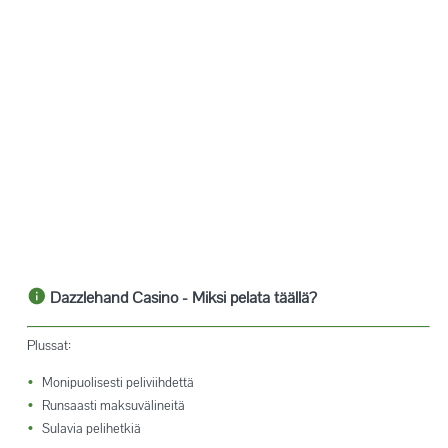
Dazzlehand Casino
- Miksi pelata täällä?
Plussat:
Monipuolisesti peliviihdettä
Runsaasti maksuvälineitä
Sulavia pelihetkiä