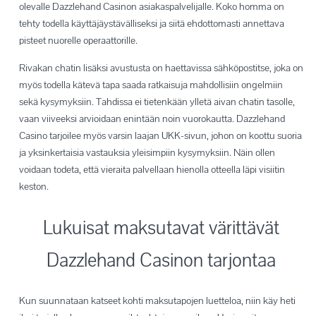
olevalle Dazzlehand Casinon asiakaspalvelijalle. Koko homma on
tehty todella käyttäjäystävälliseksi ja siitä ehdottomasti annettava
pisteet nuorelle operaattorille.
Rivakan chatin lisäksi avustusta on haettavissa sähköpostitse, joka on
myös todella kätevä tapa saada ratkaisuja mahdollisiin ongelmiin
sekä kysymyksiin. Tahdissa ei tietenkään ylletä aivan chatin tasolle,
vaan viiveeksi arvioidaan enintään noin vuorokautta. Dazzlehand
Casino tarjoilee myös varsin laajan UKK-sivun, johon on koottu suoria
ja yksinkertaisia vastauksia yleisimpiin kysymyksiin. Näin ollen
voidaan todeta, että vieraita palvellaan hienolla otteella läpi visiitin
keston.
Lukuisat maksutavat värittävät
Dazzlehand Casinon tarjontaa
Kun suunnataan katseet kohti maksutapojen luetteloa, niin käy heti