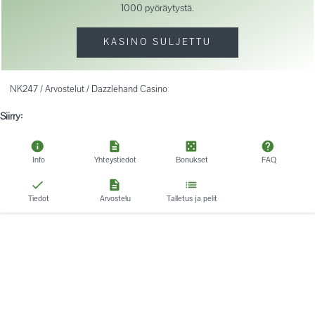
1000 pyöräytystä.
KASINO SULJETTU
NK247
/
Arvostelut
/
Dazzlehand Casino
Siirry:
Info
Yhteystiedot
Bonukset
FAQ
Tiedot
Arvostelu
Talletus ja pelit