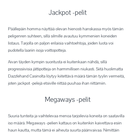
Jackpot -pelit
Päällepäin homma näyttää olevan hienosti hanskassa myös tämän
peligenren suhteen, sillä silmille avautuu kymmenien koneiden
listaus. Tarjolla on paljon erilaisia vaihtoehtoja, joiden luota voi
pudotella laariin isoja voittopotteja.
Aivan täyden kympin suoritusta ei kuitenkaan nähdä, sillä
progressiivisia jättipotteja on harmmillisen niukasti. Siitä huolimatta
Dazzlehand Casinolta löytyy kiitettävä määrä tämän tyylin vermeitä,
joten jackpot -pelejä etsiville riittää puuhaa ihan riittämiin.
Megaways -pelit
Suuria tunteita ja vaihtelevaa menoa tarjoilevia koneita on saatavilla
iso määrä. Megaways -pelien kattaus on kuitenkin kaivettava esiin
haun kautta, mutta tämä ei aiheuta suurta päänvaivaa. Nimittäin