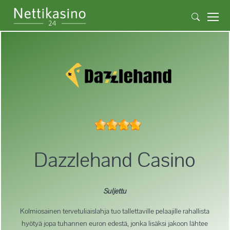
Dazzlehand Casino
Suljettu
Kolmiosainen tervetuliaislahja tuo tallettaville pelaajille rahallista
hyötyä jopa tuhannen euron edestä, jonka lisäksi jakoon lähtee