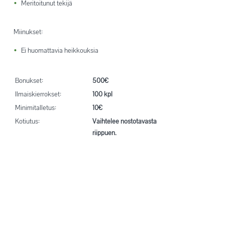
Meritoitunut tekijä
Miinukset:
Ei huomattavia heikkouksia
Bonukset:
500€
Ilmaiskierrokset:
100 kpl
Minimitalletus:
10€
Kotiutus:
Vaihtelee nostotavasta
riippuen.