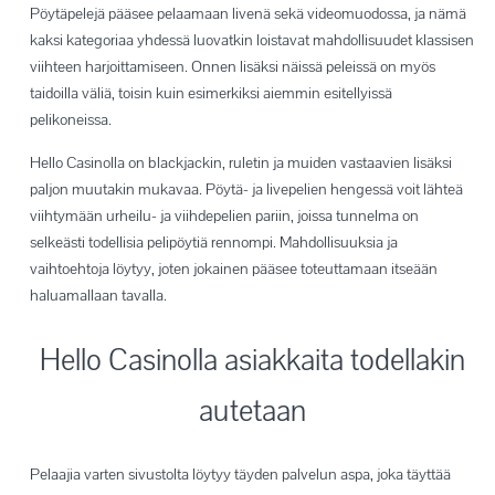
Pöytäpelejä pääsee pelaamaan livenä sekä videomuodossa, ja nämä
kaksi kategoriaa yhdessä luovatkin loistavat mahdollisuudet klassisen
viihteen harjoittamiseen. Onnen lisäksi näissä peleissä on myös
taidoilla väliä, toisin kuin esimerkiksi aiemmin esitellyissä
pelikoneissa.
Hello Casinolla on blackjackin, ruletin ja muiden vastaavien lisäksi
paljon muutakin mukavaa. Pöytä- ja livepelien hengessä voit lähteä
viihtymään urheilu- ja viihdepelien pariin, joissa tunnelma on
selkeästi todellisia pelipöytiä rennompi. Mahdollisuuksia ja
vaihtoehtoja löytyy, joten jokainen pääsee toteuttamaan itseään
haluamallaan tavalla.
Hello Casinolla asiakkaita todellakin
autetaan
Pelaajia varten sivustolta löytyy täyden palvelun aspa, joka täyttää