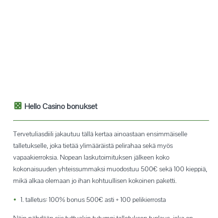
Hello Casino
bonukset
Tervetuliasdiili jakautuu tällä kertaa ainoastaan ensimmäiselle
talletukselle, joka tietää ylimääräistä pelirahaa sekä myös
vapaakierroksia. Nopean laskutoimituksen jälkeen koko
kokonaisuuden yhteissummaksi muodostuu 500€ sekä 100 kieppiä,
mikä alkaa olemaan jo ihan kohtuullisen kokoinen paketti.
1. talletus: 100% bonus 500€ asti + 100 pelikierrosta