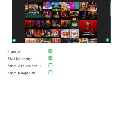
Livechat:
Sivut käännetty:
Suomi Asiakaspalvelu:
Suomi Kampanjat: