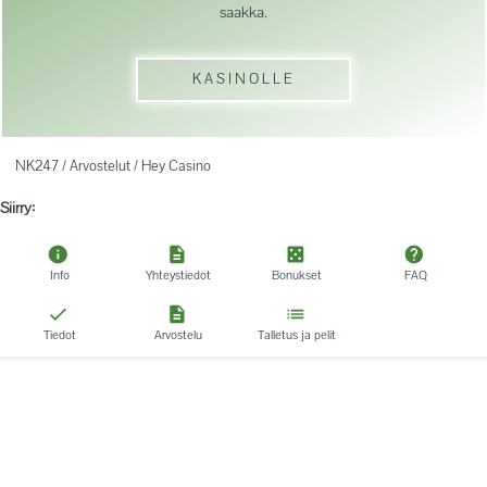
saakka.
KASINOLLE
NK247
/
Arvostelut
/
Hey Casino
Siirry:
Info
Yhteystiedot
Bonukset
FAQ
Tiedot
Arvostelu
Talletus ja pelit