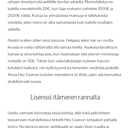
rahojen ilmestymistä pelitilille tarvitse odotella. Minimitalletus on
kaikilla menetelmillä 20€, kun taas maksimi vaihtelee 1000€ ja
2500€ välillä. Kuluja tai ylimääräisiä maksuja ei talletuksista
veloiteta, joten meno on aika samanlaista kuin kaikilla muillakin
saiteilla.
Nostot ovatkin sitten oma lukunsa. Helppoa sekin toki on, mutta
kivasta ei voida välttämättä olla samaa mieltä. Asiakasystävällisyys
karisee jo siinä kohtaa pois, kun huomataan että yleinen minimiraja
nostoille on 50€. Tähän kun vielä lätkäistään kylkeen harvoin
kohdatut lisäkulut, niin kyllä kyynel jos toinenkin vierähtää poskelle.
Ainoa Hey Casinon kuluton menetelmä on Brite, joten sitä kannattaa
ehdottomasti suosia.
Lisenssi itämeren rannalta
Useita varmasti kiinnostaa tässä kohtaa, että mikä peliviihteen
tarjoamisen mahdollistava tinketti Hey Casinon lompakon pohjalta
löytyy. No tämä kyseinen sertifikaatti on saatu Viron maalta ja