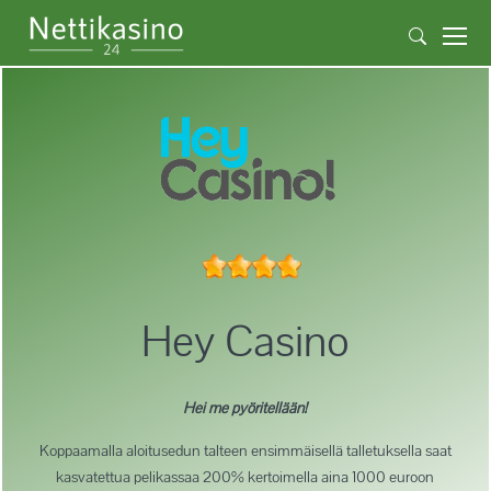
Hey Casino
Hei me pyöritellään!
Koppaamalla aloitusedun talteen ensimmäisellä talletuksella saat
kasvatettua pelikassaa 200% kertoimella aina 1000 euroon