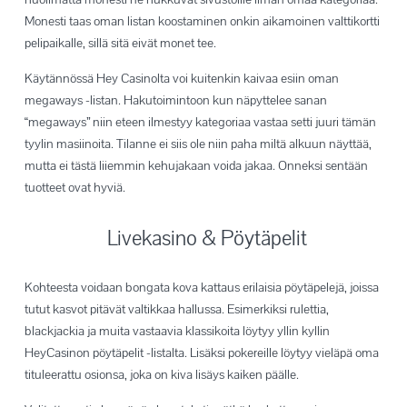
Monesti taas oman listan koostaminen onkin aikamoinen valttikortti
pelipaikalle, sillä sitä eivät monet tee.
Käytännössä Hey Casinolta voi kuitenkin kaivaa esiin oman
megaways -listan. Hakutoimintoon kun näpyttelee sanan
“megaways” niin eteen ilmestyy kategoriaa vastaa setti juuri tämän
tyylin masiinoita. Tilanne ei siis ole niin paha miltä alkuun näyttää,
mutta ei tästä liiemmin kehujakaan voida jakaa. Onneksi sentään
tuotteet ovat hyviä.
Livekasino & Pöytäpelit
Kohteesta voidaan bongata kova kattaus erilaisia pöytäpelejä, joissa
tutut kasvot pitävät valtikkaa hallussa. Esimerkiksi rulettia,
blackjackia ja muita vastaavia klassikoita löytyy yllin kyllin
HeyCasinon pöytäpelit -listalta. Lisäksi pokereille löytyy vieläpä oma
tituleerattu osionsa, joka on kiva lisäys kaiken päälle.