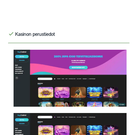
Kasinon perustiedot