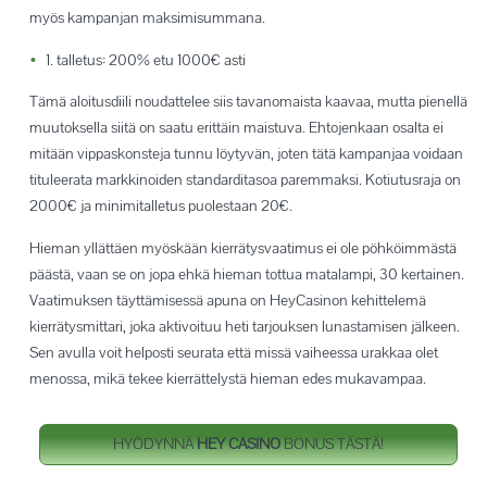
myös kampanjan maksimisummana.
1. talletus: 200% etu 1000€ asti
Tämä aloitusdiili noudattelee siis tavanomaista kaavaa, mutta pienellä
muutoksella siitä on saatu erittäin maistuva. Ehtojenkaan osalta ei
mitään vippaskonsteja tunnu löytyvän, joten tätä kampanjaa voidaan
tituleerata markkinoiden standarditasoa paremmaksi. Kotiutusraja on
2000€ ja minimitalletus puolestaan 20€.
Hieman yllättäen myöskään kierrätysvaatimus ei ole pöhköimmästä
päästä, vaan se on jopa ehkä hieman tottua matalampi, 30 kertainen.
Vaatimuksen täyttämisessä apuna on HeyCasinon kehittelemä
kierrätysmittari, joka aktivoituu heti tarjouksen lunastamisen jälkeen.
Sen avulla voit helposti seurata että missä vaiheessa urakkaa olet
menossa, mikä tekee kierrättelystä hieman edes mukavampaa.
HYÖDYNNÄ
HEY CASINO
BONUS TÄSTÄ!