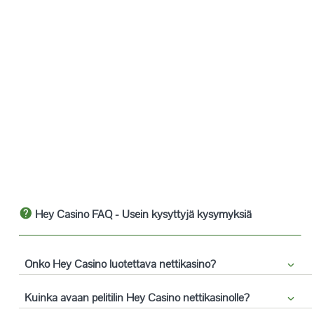
Hey Casino
FAQ - Usein kysyttyjä kysymyksiä
Onko
Hey Casino
luotettava nettikasino?
Kuinka avaan pelitilin
Hey Casino
nettikasinolle?