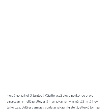
Heipä hei ja hellät tunteet! Käsittelyssä oleva pelikohde ei ole
ainakaan nimellä pilattu, sillä ihan jokainen ymmärtää mitä Hey
tarkoittaa. Siitä ei varmasti voida ainakaan kiistellä, etteikö toimija