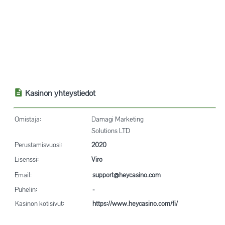
Kasinon yhteystiedot
Omistaja:
Damagi Marketing
Solutions LTD
Perustamisvuosi:
2020
Lisenssi:
Viro
Email:
support@heycasino.com
Puhelin:
-
Kasinon kotisivut:
https://www.heycasino.com/fi/