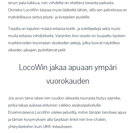
sinun pala kakkua, niin viihdettä on etsittävä toisesta paikasta.
Onneksi LocoWin tarjoaa myös lääkettä tähän, sillä sen palvelussa on
mahdollisuus siirtyä pöytä- ja livepelien puolelle.
Tarjolla on loputon määrä erilaisia kortti- ja rulettipelejä sekä myös
muita erilaisia viihdykkeitä. Varsinkin live-osasto on tuupattu täyteen
markkinoiden kovimpien studioiden pelejä, jotka tuovat näytöllesi
oikeiden jakajien pyörittämät pelit.
LocoWin jakaa apuaan ympäri
vuorokauden
Jos avun tarve iskee niin ruudun oikeasta reunasta löytyy painike,
jonka takaa aukeaa erityinen valikko asiakaspalvelulle.
Ensimmäisenä LocoWin utelee pelurilta, mihin tänään tarvitsee apua
ja tämän kysymyksen alla tarjotaan linkit niin live-chatiin,
yhteystietoihin kuin UKK-listaukseen.