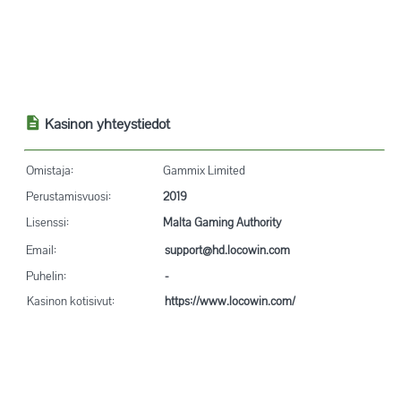
Kasinon yhteystiedot
Omistaja:
Gammix Limited
Perustamisvuosi:
2019
Lisenssi:
Malta Gaming Authority
Email:
support@hd.locowin.com
Puhelin:
-
Kasinon kotisivut:
https://www.locowin.com/