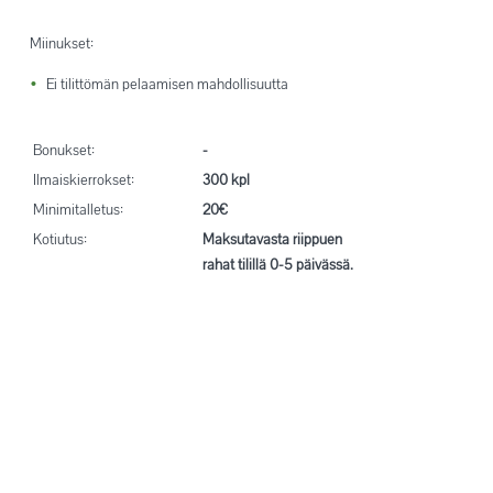
Miinukset:
Ei tilittömän pelaamisen mahdollisuutta
Bonukset:
-
Ilmaiskierrokset:
300 kpl
Minimitalletus:
20€
Kotiutus:
Maksutavasta riippuen
rahat tilillä 0-5 päivässä.