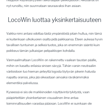
helppoon käytettävyyteen sekä laajaan pelikirjastoon. Alkusanat on
nyt runoiltu, niin suunnataan seuraavaksi ihan asiaan.
LocoWin luottaa yksinkertaisuuteen
Vaikka nimi antaisi odottaa tästä ympäristöstä jotain hullua, niin tämä
ei kuitenkaan ulkokuoren osalta pidä paikkaansa. Eteen aukeaa hyvin
tavallisen tuntuinen ja selkeä tuotos, joka on enemmän sääntö kuin
poikkeus tämän julkaisijan pelipaikkojen kohdalla.
Värimaailmaltaan LocoWin on rakennettu vaalean taustan päälle,
mihin on kasattu erilaisia sinisen sävyjä. Tähän varsin neutraaliin
väriloistoon tuo hieman pirteyttä logosta löytyvän jokerin hatusta
napattu oranssi, joka jää oikeastaan ainoaksi räväkämmäksi
elementiksi palvelussa.
Kyseessä ei siis ole markkinoiden näyttävintä tykitystä, vaan
pääpiirteittäin yksinkertainen visuaalinen ilme antaa
toiminnallisuuden varastaa pääosan. LocoWin ei suinkaan ole