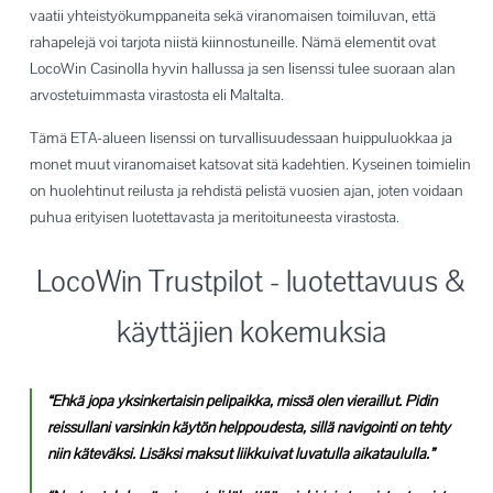
vaatii yhteistyökumppaneita sekä viranomaisen toimiluvan, että
rahapelejä voi tarjota niistä kiinnostuneille. Nämä elementit ovat
LocoWin Casinolla hyvin hallussa ja sen lisenssi tulee suoraan alan
arvostetuimmasta virastosta eli Maltalta.
Tämä ETA-alueen lisenssi on turvallisuudessaan huippuluokkaa ja
monet muut viranomaiset katsovat sitä kadehtien. Kyseinen toimielin
on huolehtinut reilusta ja rehdistä pelistä vuosien ajan, joten voidaan
puhua erityisen luotettavasta ja meritoituneesta virastosta.
LocoWin Trustpilot - luotettavuus &
käyttäjien kokemuksia
“Ehkä jopa yksinkertaisin pelipaikka, missä olen vieraillut. Pidin
reissullani varsinkin käytön helppoudesta, sillä navigointi on tehty
niin käteväksi. Lisäksi maksut liikkuivat luvatulla aikataululla.”