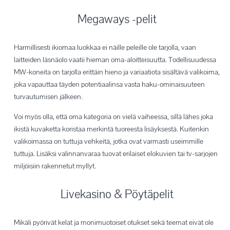
Megaways -pelit
Harmillisesti ikiomaa luokkaa ei näille peleille ole tarjolla, vaan
laitteiden läsnäolo vaatii hieman oma-aloitteisuutta. Todellisuudessa
MW-koneita on tarjolla erittäin hieno ja variaatiota sisältävä valikoima,
joka vapauttaa täyden potentiaalinsa vasta haku-ominaisuuteen
turvautumisen jälkeen.
Voi myös olla, että oma kategoria on vielä vaiheessa, sillä lähes joka
ikistä kuvaketta koristaa merkintä tuoreesta lisäyksestä. Kuitenkin
valikoimassa on tuttuja vehkeitä, jotka ovat varmasti useimmille
tuttuja. Lisäksi valinnanvaraa tuovat erilaiset elokuvien tai tv-sarjojen
miljöisiin rakennetut myllyt.
Livekasino & Pöytäpelit
Mikäli pyörivät kelat ja monimuotoiset otukset sekä teemat eivät ole