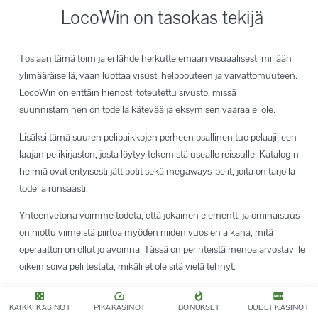
LocoWin on tasokas tekijä
Tosiaan tämä toimija ei lähde herkuttelemaan visuaalisesti millään
ylimääräisellä, vaan luottaa visusti helppouteen ja vaivattomuuteen.
LocoWin on erittäin hienosti toteutettu sivusto, missä
suunnistaminen on todella kätevää ja eksymisen vaaraa ei ole.
Lisäksi tämä suuren pelipaikkojen perheen osallinen tuo pelaajilleen
laajan pelikirjaston, josta löytyy tekemistä usealle reissulle. Katalogin
helmiä ovat erityisesti jättipotit sekä megaways-pelit, joita on tarjolla
todella runsaasti.
Yhteenvetona voimme todeta, että jokainen elementti ja ominaisuus
on hiottu viimeistä piirtoa myöden niiden vuosien aikana, mitä
operaattori on ollut jo avoinna. Tässä on perinteistä menoa arvostaville
oikein soiva peli testata, mikäli et ole sitä vielä tehnyt.
KAIKKI KASINOT
PIKAKASINOT
BONUKSET
UUDET KASINOT