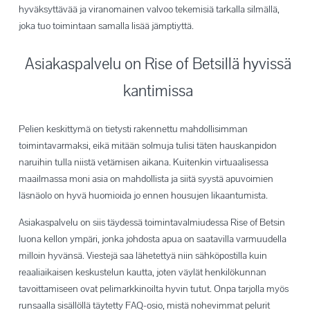
hyväksyttävää ja viranomainen valvoo tekemisiä tarkalla silmällä,
joka tuo toimintaan samalla lisää jämptiyttä.
Asiakaspalvelu on Rise of Betsillä hyvissä
kantimissa
Pelien keskittymä on tietysti rakennettu mahdollisimman
toimintavarmaksi, eikä mitään solmuja tulisi täten hauskanpidon
naruihin tulla niistä vetämisen aikana. Kuitenkin virtuaalisessa
maailmassa moni asia on mahdollista ja siitä syystä apuvoimien
läsnäolo on hyvä huomioida jo ennen housujen likaantumista.
Asiakaspalvelu on siis täydessä toimintavalmiudessa Rise of Betsin
luona kellon ympäri, jonka johdosta apua on saatavilla varmuudella
milloin hyvänsä. Viestejä saa lähetettyä niin sähköpostilla kuin
reaaliaikaisen keskustelun kautta, joten väylät henkilökunnan
tavoittamiseen ovat pelimarkkinoilta hyvin tutut. Onpa tarjolla myös
runsaalla sisällöllä täytetty FAQ-osio, mistä nohevimmat pelurit