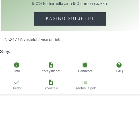
150% kertoimella aina 150 euroon saakka.
KASINO SULJETTU
NK247
/
Arvostelut
/
Rise of Bets
Siirry:
Info
Yhteystiedot
Bonukset
FAQ
Tiedot
Arvostelu
Talletus ja pelit