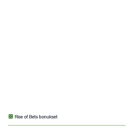
Rise of Bets
bonukset