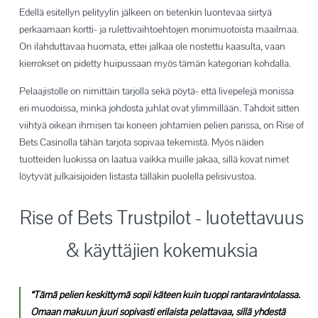
Edellä esitellyn pelityylin jälkeen on tietenkin luontevaa siirtyä
perkaamaan kortti- ja rulettivaihtoehtojen monimuotoista maailmaa.
On ilahduttavaa huomata, ettei jalkaa ole nostettu kaasulta, vaan
kierrokset on pidetty huipussaan myös tämän kategorian kohdalla.
Pelaajistolle on nimittäin tarjolla sekä pöytä- että livepelejä monissa
eri muodoissa, minkä johdosta juhlat ovat ylimmillään. Tahdoit sitten
viihtyä oikean ihmisen tai koneen johtamien pelien parissa, on Rise of
Bets Casinolla tähän tarjota sopivaa tekemistä. Myös näiden
tuotteiden luokissa on laatua vaikka muille jakaa, sillä kovat nimet
löytyvät julkaisijoiden listasta tälläkin puolella pelisivustoa.
Rise of Bets Trustpilot - luotettavuus
& käyttäjien kokemuksia
“Tämä pelien keskittymä sopii käteen kuin tuoppi rantaravintolassa.
Omaan makuun juuri sopivasti erilaista pelattavaa, sillä yhdestä