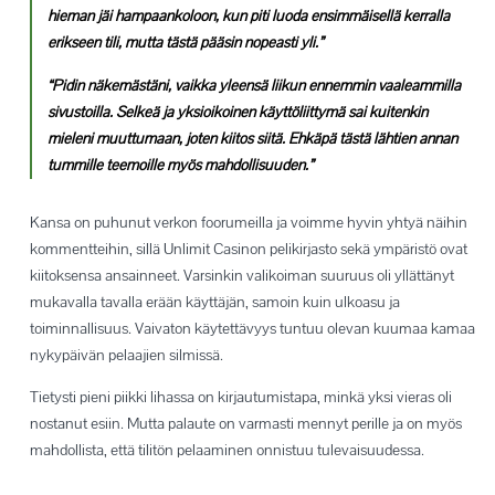
hieman jäi hampaankoloon, kun piti luoda ensimmäisellä kerralla
erikseen tili, mutta tästä pääsin nopeasti yli.”
“Pidin näkemästäni, vaikka yleensä liikun ennemmin vaaleammilla
sivustoilla. Selkeä ja yksioikoinen käyttöliittymä sai kuitenkin
mieleni muuttumaan, joten kiitos siitä. Ehkäpä tästä lähtien annan
tummille teemoille myös mahdollisuuden.”
Kansa on puhunut verkon foorumeilla ja voimme hyvin yhtyä näihin
kommentteihin, sillä Unlimit Casinon pelikirjasto sekä ympäristö ovat
kiitoksensa ansainneet. Varsinkin valikoiman suuruus oli yllättänyt
mukavalla tavalla erään käyttäjän, samoin kuin ulkoasu ja
toiminnallisuus. Vaivaton käytettävyys tuntuu olevan kuumaa kamaa
nykypäivän pelaajien silmissä.
Tietysti pieni piikki lihassa on kirjautumistapa, minkä yksi vieras oli
nostanut esiin. Mutta palaute on varmasti mennyt perille ja on myös
mahdollista, että tilitön pelaaminen onnistuu tulevaisuudessa.