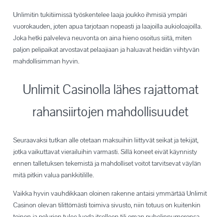
Unlimitin tukitiimissä työskentelee laaja joukko ihmisiä ympäri
vuorokauden, joten apua tarjotaan nopeasti ja laajoilla aukioloajoilla.
Joka hetki palveleva neuvonta on aina hieno osoitus siitä, miten
paljon pelipaikat arvostavat pelaajiaan ja haluavat heidän viihtyvän
mahdollisimman hyvin.
Unlimit Casinolla lähes rajattomat
rahansiirtojen mahdollisuudet
Seuraavaksi tutkan alle otetaan maksuihin liittyvät seikat ja tekijät,
jotka vaikuttavat vierailuihin varmasti. Sillä koneet eivät käynnisty
ennen talletuksen tekemistä ja mahdolliset voitot tarvitsevat väylän
mitä pitkin valua pankkitilille.
Vaikka hyvin vauhdikkaan oloinen rakenne antaisi ymmärtää Unlimit
Casinon olevan tilittömästi toimiva sivusto, niin totuus on kuitenkin
toinen ja pelurien tulee luoda itselleen tili oman puhelinnumeronsa