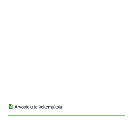
Arvostelu ja kokemuksia