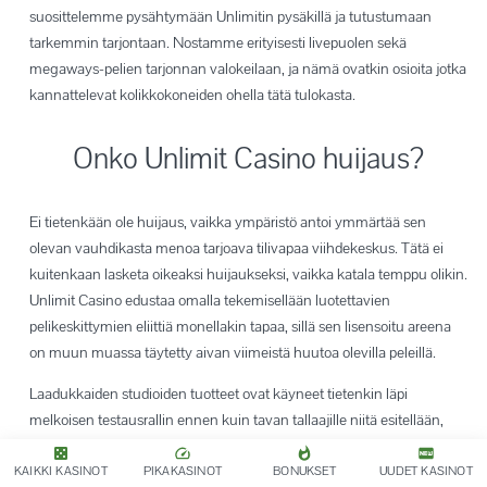
suosittelemme pysähtymään Unlimitin pysäkillä ja tutustumaan
tarkemmin tarjontaan. Nostamme erityisesti livepuolen sekä
megaways-pelien tarjonnan valokeilaan, ja nämä ovatkin osioita jotka
kannattelevat kolikkokoneiden ohella tätä tulokasta.
Onko Unlimit Casino huijaus?
Ei tietenkään ole huijaus, vaikka ympäristö antoi ymmärtää sen
olevan vauhdikasta menoa tarjoava tilivapaa viihdekeskus. Tätä ei
kuitenkaan lasketa oikeaksi huijaukseksi, vaikka katala temppu olikin.
Unlimit Casino edustaa omalla tekemisellään luotettavien
pelikeskittymien eliittiä monellakin tapaa, sillä sen lisensoitu areena
on muun muassa täytetty aivan viimeistä huutoa olevilla peleillä.
Laadukkaiden studioiden tuotteet ovat käyneet tietenkin läpi
melkoisen testausrallin ennen kuin tavan tallaajille niitä esitellään,
joten luotettavuus koneiden toimivuuden osalta on hyvällä tasolla.
Lisäksi rahansiirtojen osalta valittavina on vain ja ainoastaan
KAIKKI KASINOT
PIKAKASINOT
BONUKSET
UUDET KASINOT