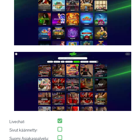
Livechat:
Sivut käännetty:
Suomi Asiakaspalvelu: