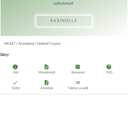
palautukset.
KASINOLLE
NK247
/
Arvostelut
/
Unlimit Casino
Siirry:
Info
Yhteystiedot
Bonukset
FAQ
Tiedot
Arvostelu
Talletus ja pelit