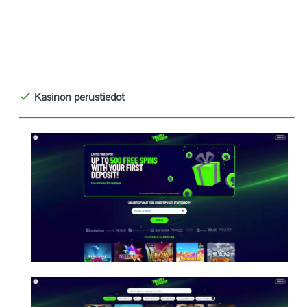
Kasinon perustiedot