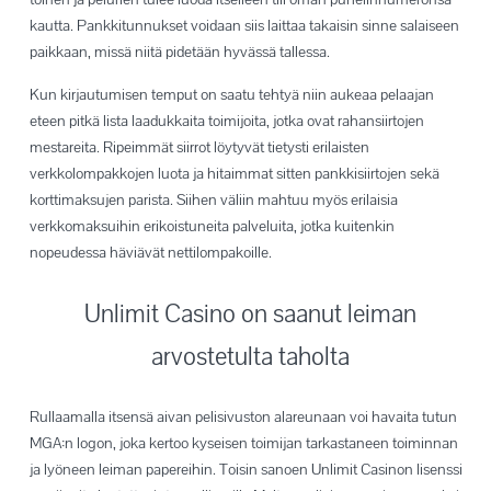
kautta. Pankkitunnukset voidaan siis laittaa takaisin sinne salaiseen
paikkaan, missä niitä pidetään hyvässä tallessa.
Kun kirjautumisen temput on saatu tehtyä niin aukeaa pelaajan
eteen pitkä lista laadukkaita toimijoita, jotka ovat rahansiirtojen
mestareita. Ripeimmät siirrot löytyvät tietysti erilaisten
verkkolompakkojen luota ja hitaimmat sitten pankkisiirtojen sekä
korttimaksujen parista. Siihen väliin mahtuu myös erilaisia
verkkomaksuihin erikoistuneita palveluita, jotka kuitenkin
nopeudessa häviävät nettilompakoille.
Unlimit Casino on saanut leiman
arvostetulta taholta
Rullaamalla itsensä aivan pelisivuston alareunaan voi havaita tutun
MGA:n logon, joka kertoo kyseisen toimijan tarkastaneen toiminnan
ja lyöneen leiman papereihin. Toisin sanoen Unlimit Casinon lisenssi