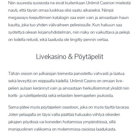
Niin suuresta suosiosta ne eivät kuitenkaan Unlimit Casinon mielestä
nauti, että täysin omaa luokkaa olisi saatu aikaiseksi. Niinpä
megaways-kieputtimien katalogin saa esiin vain ja ainoastaan haun
kautta, joka tuo yhden välivaiheen pelireissulle. Kun hakuun saa
syötettyä oikean kirjainyhdistelmän, niin näky on vaikuttava ja pelejä
on todella reilusti, eikä laadusta ole tingitty pennin vertaa.
Livekasino & Pöytäpelit
Tähän osioon on julkaisijan toimesta panostettu vahvasti ja laatua
sekä leveyttä on reippaalla kädellä. Unlimit Casino on omaan live-
pelien aulaan kerännyt vain ja ainoastaan herkullisimmat yksilöt niin
kortti- ja rulettipeleistä sekä erilaisten teemapelien joukoista.
Sama pätee myös pöytäpelien osastoon, joka on myös täyttä tavaraa.
Joten pelaajalla on täysi valta päättää haluaako viihtyä oikeiden
jakajien pöydissä vai koneiden hoitamissa ympäristöissä, sillä
monipuolinen valikoima on molemmissa osioissa laadukasta.