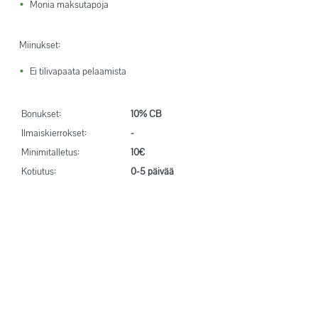
Monia maksutapoja
Miinukset:
Ei tilivapaata pelaamista
Bonukset:
10% CB
Ilmaiskierrokset:
-
Minimitalletus:
10€
Kotiutus:
0-5 päivää