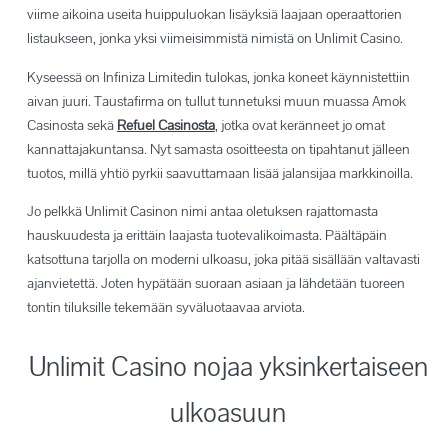
viime aikoina useita huippuluokan lisäyksiä laajaan operaattorien
listaukseen, jonka yksi viimeisimmistä nimistä on Unlimit Casino.
Kyseessä on Infiniza Limitedin tulokas, jonka koneet käynnistettiin
aivan juuri. Taustafirma on tullut tunnetuksi muun muassa Amok
Casinosta sekä
Refuel Casinosta
, jotka ovat keränneet jo omat
kannattajakuntansa. Nyt samasta osoitteesta on tipahtanut jälleen
tuotos, millä yhtiö pyrkii saavuttamaan lisää jalansijaa markkinoilla.
Jo pelkkä Unlimit Casinon nimi antaa oletuksen rajattomasta
hauskuudesta ja erittäin laajasta tuotevalikoimasta. Päältäpäin
katsottuna tarjolla on moderni ulkoasu, joka pitää sisällään valtavasti
ajanvietettä. Joten hypätään suoraan asiaan ja lähdetään tuoreen
tontin tiluksille tekemään syväluotaavaa arviota.
Unlimit Casino nojaa yksinkertaiseen
ulkoasuun