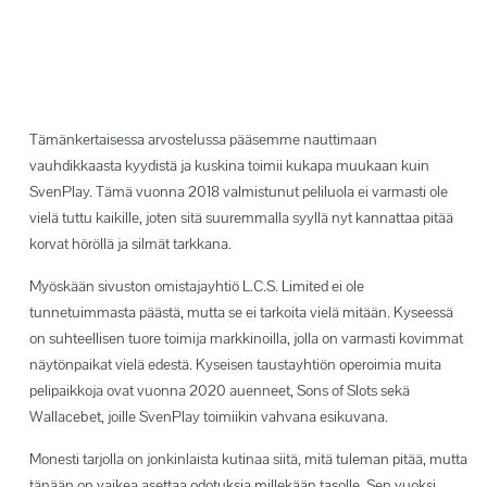
Tämänkertaisessa arvostelussa pääsemme nauttimaan
vauhdikkaasta kyydistä ja kuskina toimii kukapa muukaan kuin
SvenPlay. Tämä vuonna 2018 valmistunut peliluola ei varmasti ole
vielä tuttu kaikille, joten sitä suuremmalla syyllä nyt kannattaa pitää
korvat höröllä ja silmät tarkkana.
Myöskään sivuston omistajayhtiö L.C.S. Limited ei ole
tunnetuimmasta päästä, mutta se ei tarkoita vielä mitään. Kyseessä
on suhteellisen tuore toimija markkinoilla, jolla on varmasti kovimmat
näytönpaikat vielä edestä. Kyseisen taustayhtiön operoimia muita
pelipaikkoja ovat vuonna 2020 auenneet, Sons of Slots sekä
Wallacebet, joille SvenPlay toimiikin vahvana esikuvana.
Monesti tarjolla on jonkinlaista kutinaa siitä, mitä tuleman pitää, mutta
tänään on vaikea asettaa odotuksia millekään tasolle. Sen vuoksi