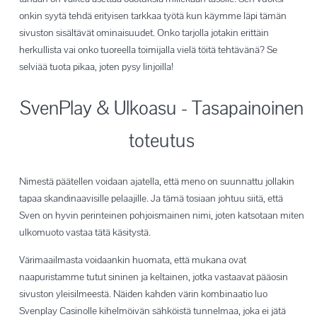
onkin syytä tehdä erityisen tarkkaa työtä kun käymme läpi tämän
sivuston sisältävät ominaisuudet. Onko tarjolla jotakin erittäin
herkullista vai onko tuoreella toimijalla vielä töitä tehtävänä? Se
selviää tuota pikaa, joten pysy linjoilla!
SvenPlay & Ulkoasu - Tasapainoinen
toteutus
Nimestä päätellen voidaan ajatella, että meno on suunnattu jollakin
tapaa skandinaavisille pelaajille. Ja tämä tosiaan johtuu siitä, että
Sven on hyvin perinteinen pohjoismainen nimi, joten katsotaan miten
ulkomuoto vastaa tätä käsitystä.
Värimaailmasta voidaankin huomata, että mukana ovat
naapuristamme tutut sininen ja keltainen, jotka vastaavat pääosin
sivuston yleisilmeestä. Näiden kahden värin kombinaatio luo
Svenplay Casinolle kihelmöivän sähköistä tunnelmaa, joka ei jätä