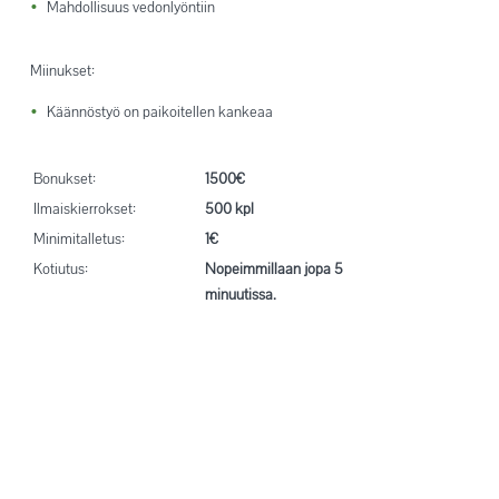
Mahdollisuus vedonlyöntiin
Miinukset:
Käännöstyö on paikoitellen kankeaa
Bonukset:
1500€
Ilmaiskierrokset:
500 kpl
Minimitalletus:
1€
Kotiutus:
Nopeimmillaan jopa 5
minuutissa.