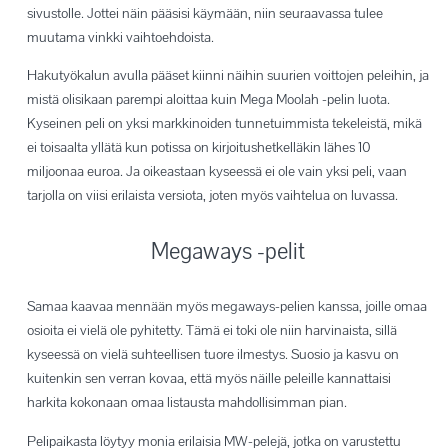
sivustolle. Jottei näin pääsisi käymään, niin seuraavassa tulee
muutama vinkki vaihtoehdoista.
Hakutyökalun avulla pääset kiinni näihin suurien voittojen peleihin, ja
mistä olisikaan parempi aloittaa kuin Mega Moolah -pelin luota.
Kyseinen peli on yksi markkinoiden tunnetuimmista tekeleistä, mikä
ei toisaalta yllätä kun potissa on kirjoitushetkelläkin lähes 10
miljoonaa euroa. Ja oikeastaan kyseessä ei ole vain yksi peli, vaan
tarjolla on viisi erilaista versiota, joten myös vaihtelua on luvassa.
Megaways -pelit
Samaa kaavaa mennään myös megaways-pelien kanssa, joille omaa
osioita ei vielä ole pyhitetty. Tämä ei toki ole niin harvinaista, sillä
kyseessä on vielä suhteellisen tuore ilmestys. Suosio ja kasvu on
kuitenkin sen verran kovaa, että myös näille peleille kannattaisi
harkita kokonaan omaa listausta mahdollisimman pian.
Pelipaikasta löytyy monia erilaisia MW-pelejä, jotka on varustettu