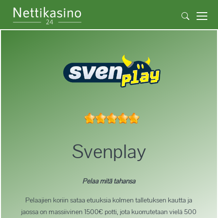
Svenplay
Pelaa mitä tahansa
Pelaajien koriin sataa etuuksia kolmen talletuksen kautta ja
jaossa on massiivinen 1500€ potti, jota kuorrutetaan vielä 500