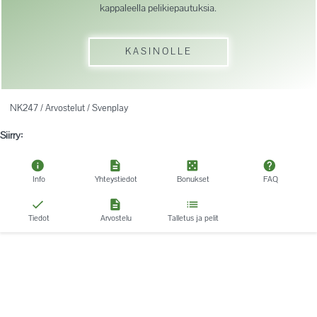
kappaleella pelikiepautuksia.
KASINOLLE
NK247
/
Arvostelut
/
Svenplay
Siirry:
Info
Yhteystiedot
Bonukset
FAQ
Tiedot
Arvostelu
Talletus ja pelit