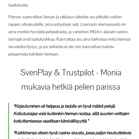
laadukasta.
Pienen saarivaltion lämpö ja rakkaus säteilee siis pitkälle valtion
rajojen ulkopuolelle, aina pohjolaan asti. Lisenssin olemassaolo on
aina merkki hyvästä pelipaikasta, ja varsinkin MGA:n alaiset casino-
toimijat ovat laatuluokkaa. Kannattaa siis aina tarkistaa mikä lisenssi
sivustolta löytyy, ja jos sellaista ei ole niin kannattaa harkita
pelaamista kahteen kertaan.
SvenPlay & Trustpilot - Monia
mukavia hetkiä pelien parissa
“Kirjautuminen oli helppoa ja tarjolla on hyvä määrä pelejä.
Kotiutusrajaa voisi kuitenkin hieman nostaa, sillä suurien voittojen
kotiuttamisessa vaaditaan kärsivällisyyttä.”
“Kaikkinensa oikein hyvä casino-sivusto, jossa paljon houkuttelevia