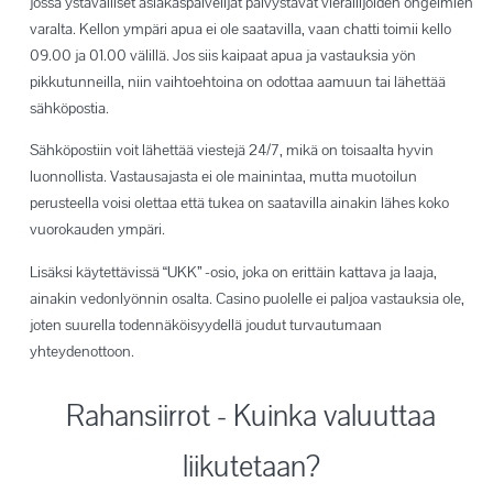
jossa ystävälliset asiakaspalvelijat päivystävät vierailijoiden ongelmien
varalta. Kellon ympäri apua ei ole saatavilla, vaan chatti toimii kello
09.00 ja 01.00 välillä. Jos siis kaipaat apua ja vastauksia yön
pikkutunneilla, niin vaihtoehtoina on odottaa aamuun tai lähettää
sähköpostia.
Sähköpostiin voit lähettää viestejä 24/7, mikä on toisaalta hyvin
luonnollista. Vastausajasta ei ole mainintaa, mutta muotoilun
perusteella voisi olettaa että tukea on saatavilla ainakin lähes koko
vuorokauden ympäri.
Lisäksi käytettävissä “UKK” -osio, joka on erittäin kattava ja laaja,
ainakin vedonlyönnin osalta. Casino puolelle ei paljoa vastauksia ole,
joten suurella todennäköisyydellä joudut turvautumaan
yhteydenottoon.
Rahansiirrot - Kuinka valuuttaa
liikutetaan?