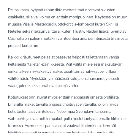
Pelipaikasta löytyvät rahansiirto menetelmät nostavat sivuston
osakkeita, sillä valikoima on erittäin monipuolinen. Käytössä on muun
muassa Visa ja Mastercard luottokortit, e-lompakot kuten Skrill ja
Neteller sekä maksunvälittäjiä, kuten Trustly. Näiden lisäksi Svenplay
Casinolla on paljon muitakin vaihtoehtoja aina perinteisestä tilisiirrosta
prepaid-kortteihin.
Kaikki kirjautuneet pelaajat pääsevät helposti tallettamaan varoja
keltaisesta “talleta” -painikkeesta. Voit valita mieleisesi maksutavan,
jonka jälkeen hyväksytyt maksutapahtumat näkyvät pelitililläsi
välittömästi. Myöskään ylimääräisiä kuluja ei rahansiirrot yleisesti
vaadi, joten kaikki rahat ovat pelejä varten.
Kotiutukset onnistuvat myös erittäin näppärästi omasta profiilista.
Erilaisilla maksutavoilla prosessit hoituvat eri tavalla, jolloin myös
kotiutusten ajat vaihtelevat. Nopeimpia Svenplayn tarjoamia
vaihtoehtoja ovat nettilompakot, joilla nostot siirtyvät omalle tilille alle
tunnissa. Esimerkiksi pankkisiirrot vaativat kuitenkin pidemmät
käsittelyprosessit ja pankista riippuen kesto on 1-5 vuorokautta.