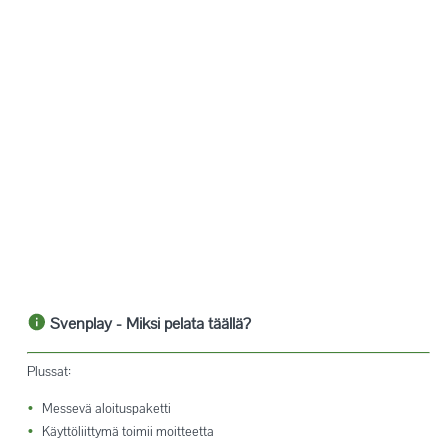
Svenplay
- Miksi pelata täällä?
Plussat:
Messevä aloituspaketti
Käyttöliittymä toimii moitteetta