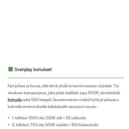
Svenplay
bonukset
Nyt jytisee ja kovaa, sillä tämä yksilö ei toiminnassaan säästele. Tai
ainakaan kampanjassa, joka pitää sisällään jopa 1500€ ylimääräistä
bonusta
sekä 500 kieppiä. Suurenmoinen määrä hyötyjä jakautuu
kolmelle ensimmäiselle talletukselle seuraavin tavoin:
1. talletus: 100% etu 250€ asti + 50 rullausta
2. talletus: 75% etu 500€ saakka + 100 kiepautusta